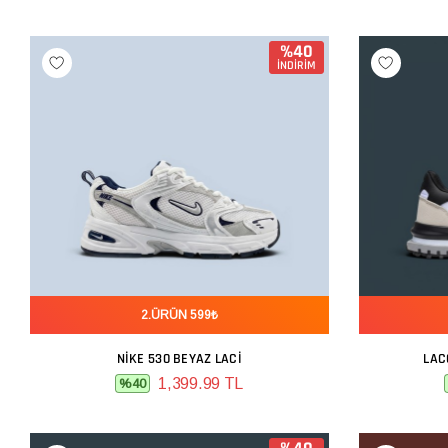
%40
İNDİRİM
2.ÜRÜN 599₺
NIKE 530 BEYAZ LACI
LAC
SEPETE EKLE
1,399.99 TL
%40