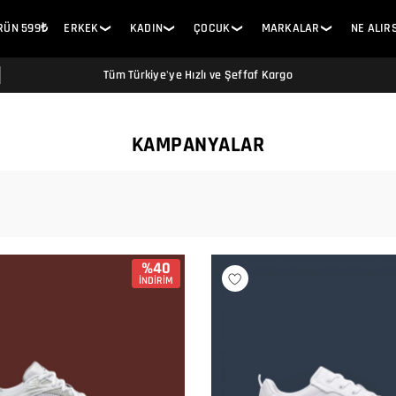
ÜRÜN 599₺
ERKEK
KADIN
ÇOCUK
MARKALAR
NE ALIR
❯
❯
❯
❯
Tüm Türkiye'ye Hızlı ve Şeffaf Kargo
KAMPANYALAR
%40
İNDİRİM