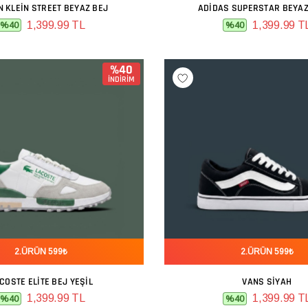
N KLEIN STREET BEYAZ BEJ
ADIDAS SUPERSTAR BEYAZ
SEPETE EKLE
SEPETE EKLE
1,399.99 TL
1,399.99 T
%40
%40
%40
İNDİRİM
2.ÜRÜN 599₺
2.ÜRÜN 599₺
COSTE ELITE BEJ YEŞIL
VANS SIYAH
SEPETE EKLE
SEPETE EKLE
1,399.99 TL
1,399.99 T
%40
%40