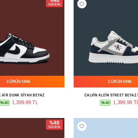
%40
İNDİRİM
2.ÜRÜN 599₺
2.ÜRÜN 599₺
E AIR DUNK SIYAH BEYAZ
CALVIN KLEIN STREET BEYAZ
SEPETE EKLE
SEPETE EKLE
1,399.99 TL
1,399.99 T
%40
%40
%40
İNDİRİM