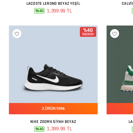
LACOSTE LEROND BEYAZ YEŞIL
CALVI
SEPETE EKLE
1,399.99 TL
%40
%40
İNDİRİM
2.ÜRÜN 599₺
NIKE ZOOMX SIYAH BEYAZ
LA
SEPETE EKLE
1,399.99 TL
%40