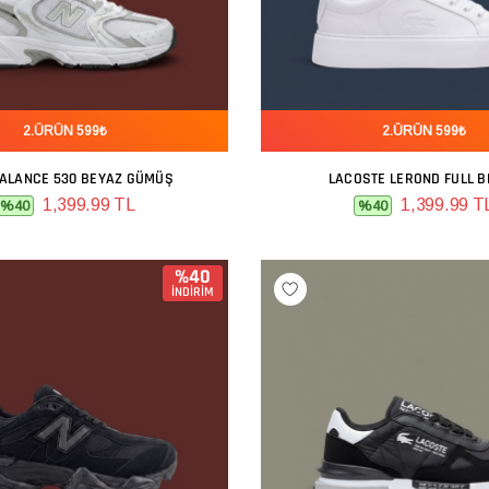
2.ÜRÜN 599₺
2.ÜRÜN 599₺
ALANCE 530 BEYAZ GÜMÜŞ
LACOSTE LEROND FULL B
SEPETE EKLE
SEPETE EKLE
1,399.99 TL
1,399.99 T
%40
%40
%40
İNDİRİM