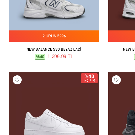
2.ÜRÜN 599₺
NEW BALANCE 530 BEYAZ LACI
NEW B
SEPETE EKLE
1,399.99 TL
%40
%40
İNDİRİM