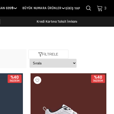
3
SAN 699₺
BÜYÜK NUMARA ÜRÜNLER
GİRİŞ YAP
❯
❯
Kredi Kartına Taksit İmkanı
FİLTRELE
%40
%40
İNDİRİM
İNDİRİM