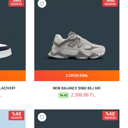
%40
%40
İNDİRİM
İNDİRİM
2.ÜRÜN 599₺
 LACIVERT
NEW BALANCE 9060 BEJ GRI
SEPETE EKLE
L
2,399.99 TL
%40
%40
%40
İNDİRİM
İNDİRİM