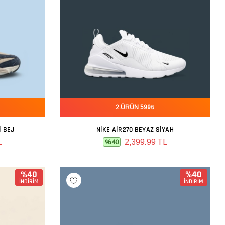
2.ÜRÜN 599₺
I BEJ
NIKE AIR270 BEYAZ SIYAH
SEPETE EKLE
L
2,399.99 TL
%40
%40
%40
İNDİRİM
İNDİRİM