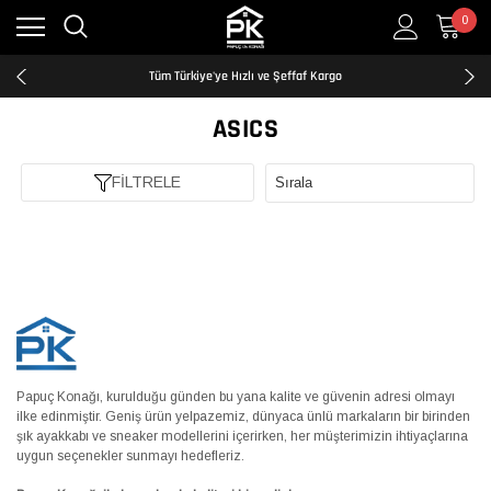
0
Kredi Kartına Taksit İmkanı
2500₺ ve Üzeri Ücretsiz Kargo
Tüm Türkiye'ye Hızlı ve Şeffaf Kargo
Kredi Kartına Taksit İmkanı
2500₺ ve Üzeri Ücretsiz Kargo
ASICS
Tüm Türkiye'ye Hızlı ve Şeffaf Kargo
Kredi Kartına Taksit İmkanı
FİLTRELE
Papuç Konağı, kurulduğu günden bu yana kalite ve güvenin adresi olmayı
ilke edinmiştir. Geniş ürün yelpazemiz, dünyaca ünlü markaların bir birinden
şık ayakkabı ve sneaker modellerini içerirken, her müşterimizin ihtiyaçlarına
uygun seçenekler sunmayı hedefleriz.