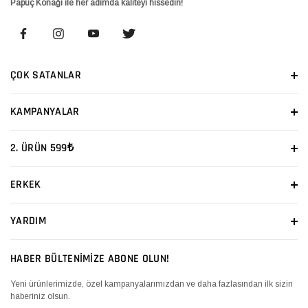
Papuç Konağı ile her adımda kaliteyi hissedin!
ÇOK SATANLAR
KAMPANYALAR
2. ÜRÜN 599₺
ERKEK
YARDIM
HABER BÜLTENİMİZE ABONE OLUN!
Yeni ürünlerimizde, özel kampanyalarımızdan ve daha fazlasından ilk sizin
haberiniz olsun.