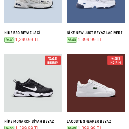
NIKE 530 BEYAZ LACI
NIKE NEW JUST BEYAZ LACIVERT
1,399.99 TL
1,399.99 TL
%40
%40
%40
%40
İNDİRİM
İNDİRİM
NIKE MONARCH SIYAH BEYAZ
LACOSTE SNEAKER BEYAZ
1,399.99 TL
1,399.99 TL
%40
%40