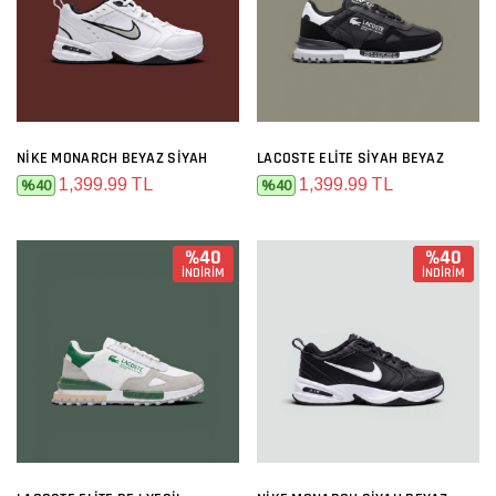
NIKE MONARCH BEYAZ SIYAH
LACOSTE ELITE SIYAH BEYAZ
1,399.99 TL
1,399.99 TL
%40
%40
%40
%40
İNDİRİM
İNDİRİM