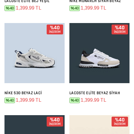
LACOSTE ELITE BEJ YEŞIL
NIKE MONARCH SIYAH BEYAZ
1,399.99 TL
1,399.99 TL
%40
%40
%40
%40
İNDİRİM
İNDİRİM
NIKE 530 BEYAZ LACI
LACOSTE ELITE BEYAZ SIYAH
1,399.99 TL
1,399.99 TL
%40
%40
%40
%40
İNDİRİM
İNDİRİM