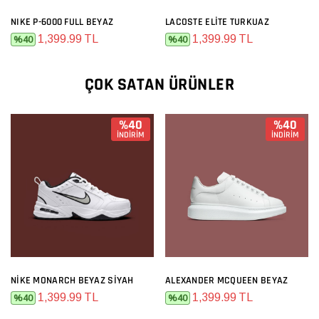
NIKE P-6000 FULL BEYAZ
LACOSTE ELITE TURKUAZ
1,399.99 TL
1,399.99 TL
%40
%40
ÇOK SATAN ÜRÜNLER
%40
%40
İNDİRİM
İNDİRİM
NIKE MONARCH BEYAZ SIYAH
ALEXANDER MCQUEEN BEYAZ
1,399.99 TL
1,399.99 TL
%40
%40