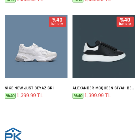
%40
%40
İNDİRİM
İNDİRİM
NIKE NEW JUST BEYAZ GRI
ALEXANDER MCQUEEN SIYAH BEYAZ
1,399.99 TL
1,399.99 TL
%40
%40