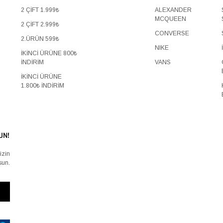
2 ÇİFT 1.999₺
ALEXANDER
MCQUEEN
2 ÇİFT 2.999₺
CONVERSE
2.ÜRÜN 599₺
NIKE
İKİNCİ ÜRÜNE 800₺
İNDİRİM
VANS
İKİNCİ ÜRÜNE
1.800₺ İNDİRİM
UN!
izin
sun.