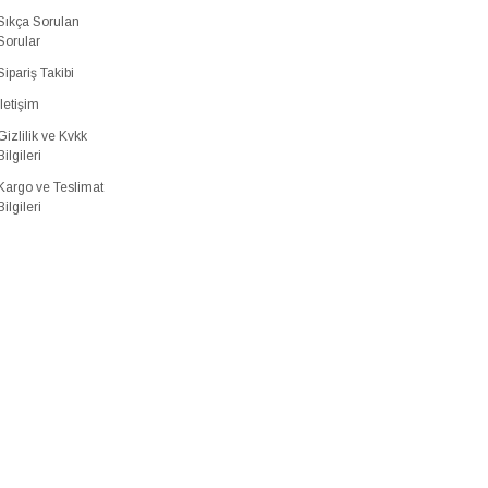
Sıkça Sorulan
Sorular
Sipariş Takibi
İletişim
Gizlilik ve Kvkk
Bilgileri
Kargo ve Teslimat
Bilgileri