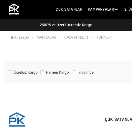
ÇOK SATANLAR
KAMPANYALAR
2. 
❯
2500₺ ve Üzeri Ücretsiz Kargo
Anasayfa
MARKALAR
CALVIN KLEIN
RUNNER
Ücretsiz Kargo
Hemen Kargo
İndirimde
ÇOK SATANL