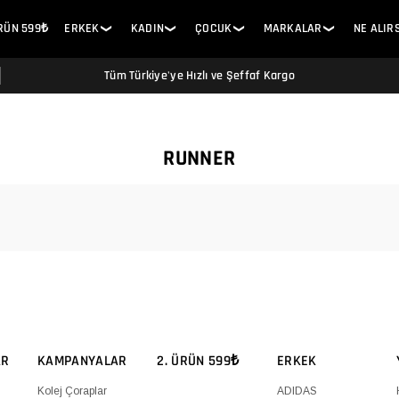
ÜRÜN 599₺
ERKEK
KADIN
ÇOCUK
MARKALAR
NE ALIR
❯
❯
❯
❯
Tüm Türkiye'ye Hızlı ve Şeffaf Kargo
RUNNER
AR
KAMPANYALAR
2. ÜRÜN 599₺
ERKEK
Kolej Çoraplar
ADIDAS