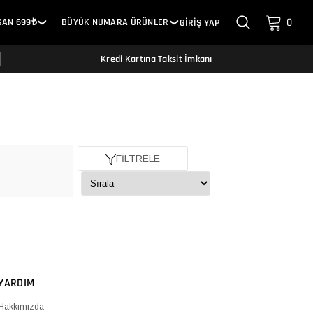
0
SAN 699₺
BÜYÜK NUMARA ÜRÜNLER
GİRİŞ YAP
❯
❯
Kredi Kartına Taksit İmkanı
FİLTRELE
YARDIM
Hakkımızda