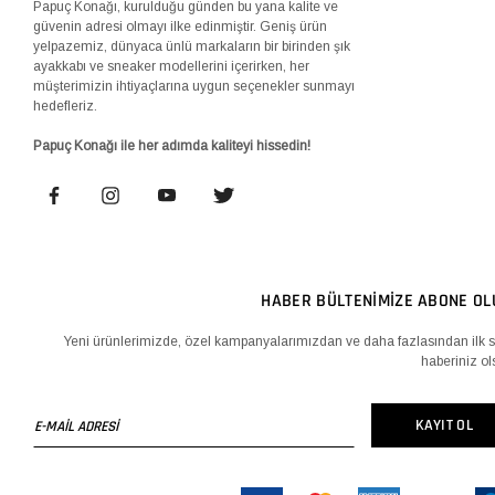
Papuç Konağı, kurulduğu günden bu yana kalite ve
güvenin adresi olmayı ilke edinmiştir. Geniş ürün
yelpazemiz, dünyaca ünlü markaların bir birinden şık
ayakkabı ve sneaker modellerini içerirken, her
müşterimizin ihtiyaçlarına uygun seçenekler sunmayı
hedefleriz.
Papuç Konağı ile her adımda kaliteyi hissedin!
HABER BÜLTENİMİZE ABONE OL
Yeni ürünlerimizde, özel kampanyalarımızdan ve daha fazlasından ilk s
haberiniz ol
E-
KAYIT OL
MAİL
ADRESİ