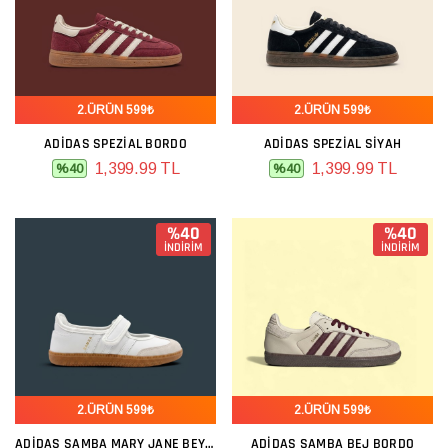
2.ÜRÜN 599₺
2.ÜRÜN 599₺
ADIDAS SPEZIAL BORDO
ADIDAS SPEZIAL SIYAH
1,399.99 TL
1,399.99 TL
%40
%40
%40
%40
İNDİRİM
İNDİRİM
2.ÜRÜN 599₺
2.ÜRÜN 599₺
ADIDAS SAMBA MARY JANE BEYAZ
ADIDAS SAMBA BEJ BORDO