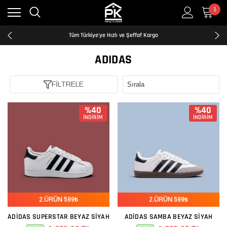
1
Kredi Kartına Taksit İmkanı
2500₺ ve Üzeri Ücretsiz Kargo
Tüm Türkiye'ye Hızlı ve Şeffaf Kargo
Kredi Kartına Taksit İmkanı
2500₺ ve Üzeri Ücretsiz Kargo
ADIDAS
Tüm Türkiye'ye Hızlı ve Şeffaf Kargo
Kredi Kartına Taksit İmkanı
FİLTRELE
%40
%40
İNDİRİM
İNDİRİM
2.ÜRÜN 599₺
2.ÜRÜN 599₺
ADIDAS SUPERSTAR BEYAZ SIYAH
ADIDAS SAMBA BEYAZ SIYAH