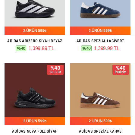
2.ÜRÜN 599₺
2.ÜRÜN 599₺
ADIDAS ADIZERO SIYAH BEYAZ
ADIDAS SPEZIAL LACIVERT
1,399.99 TL
1,399.99 TL
%40
%40
%40
%40
İNDİRİM
İNDİRİM
2.ÜRÜN 599₺
2.ÜRÜN 599₺
ADIDAS NOVA FULL SIYAH
ADIDAS SPEZIAL KAHVE