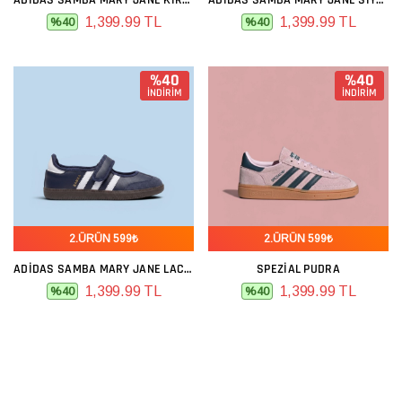
ADIDAS SAMBA MARY JANE KIRMIZI
ADIDAS SAMBA MARY JANE SIYAH BEYAZ
1,399.99 TL
1,399.99 TL
%40
%40
%40
%40
İNDİRİM
İNDİRİM
2.ÜRÜN 599₺
2.ÜRÜN 599₺
ADIDAS SAMBA MARY JANE LACIVERT
SPEZIAL PUDRA
1,399.99 TL
1,399.99 TL
%40
%40