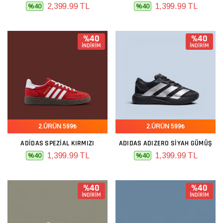
2,399.99 TL
1,399.99 TL
%40
%40
%40
%40
İNDİRİM
İNDİRİM
2.ÜRÜN 599₺
2.ÜRÜN 599₺
ADIDAS SPEZIAL KIRMIZI
ADIDAS ADIZERO SIYAH GÜMÜŞ
1,399.99 TL
1,399.99 TL
%40
%40
%40
%40
İNDİRİM
İNDİRİM