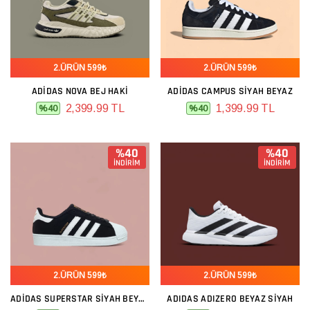
2.ÜRÜN 599₺
2.ÜRÜN 599₺
ADIDAS NOVA BEJ HAKI
ADIDAS CAMPUS SIYAH BEYAZ
2,399.99 TL
1,399.99 TL
%40
%40
%40
%40
İNDİRİM
İNDİRİM
2.ÜRÜN 599₺
2.ÜRÜN 599₺
ADIDAS SUPERSTAR SIYAH BEYAZ NUBUK
ADIDAS ADIZERO BEYAZ SIYAH