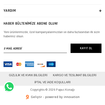
YARDIM
HABER BÜLTENİMİZE ABONE OLUN!
Yeni ürünlerimizde, özel kampanyalarımızdan ve daha fazlasından ilk sizin
haberiniz olsun.
E-
KAYIT OL
MAİL
ADRESİ
GIZLILIK VE KVKK BILGILERI
KARGO VE TESLIMAT BILGILERI
İPTAL VE İADE KOŞULLARI
Copyrights © 2026 Papuc Konağı
Geliştir - powered by innovation