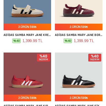
2.ÜRÜN 599₺
2.ÜRÜN 599₺
ADIDAS SAMBA MARY JANE KREM SIYAH
ADIDAS SAMBA MARY JANE BORDO
1,399.99 TL
1,399.99 TL
%40
%40
%40
%40
İNDİRİM
İNDİRİM
2.ÜRÜN 599₺
2.ÜRÜN 599₺