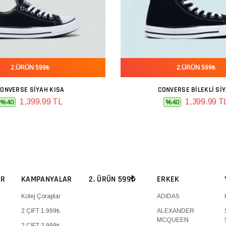
2.ÜRÜN 599₺
2.ÜRÜN 599₺
ONVERSE SIYAH KISA
CONVERSE BILEKLI SI
SEPETE EKLE
SEPETE EKLE
1,399.99 TL
1,399.99 T
%40
%40
AR
KAMPANYALAR
2. ÜRÜN 599₺
ERKEK
Kolej Çoraplar
ADIDAS
2 ÇİFT 1.999₺
ALEXANDER
MCQUEEN
2 ÇİFT 2.999₺