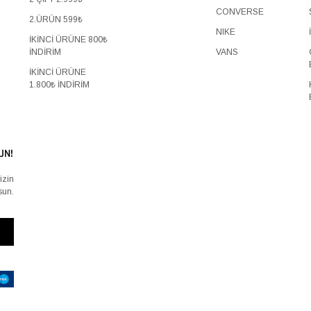
CONVERSE
2.ÜRÜN 599₺
NIKE
İKİNCİ ÜRÜNE 800₺
İNDİRİM
VANS
İKİNCİ ÜRÜNE
1.800₺ İNDİRİM
UN!
izin
sun.