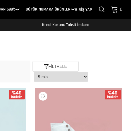
0
SAN 699₺
BÜYÜK NUMARA ÜRÜNLER
GİRİŞ YAP
❯
❯
Kredi Kartına Taksit İmkanı
FİLTRELE
%40
%40
İNDİRİM
İNDİRİM