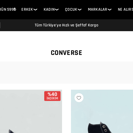
ÜRÜN 599₺
ERKEK
KADIN
ÇOCUK
MARKALAR
NE ALIR
❯
❯
❯
❯
Tüm Türkiye'ye Hızlı ve Şeffaf Kargo
CONVERSE
%40
İNDİRİM