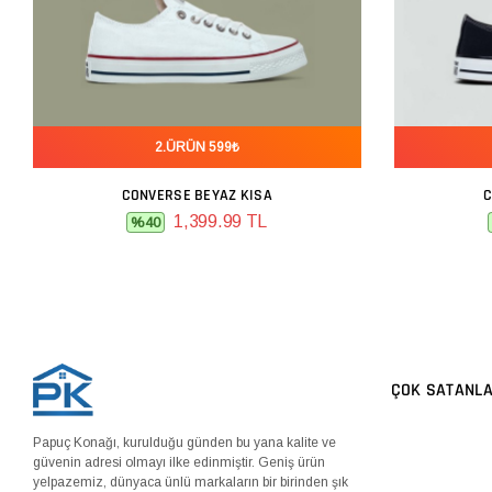
2.ÜRÜN 599₺
CONVERSE BEYAZ KISA
C
SEPETE EKLE
1,399.99 TL
%40
ÇOK SATANL
Papuç Konağı, kurulduğu günden bu yana kalite ve
güvenin adresi olmayı ilke edinmiştir. Geniş ürün
yelpazemiz, dünyaca ünlü markaların bir birinden şık