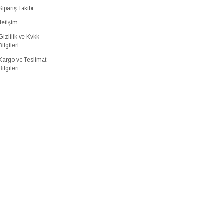
Sipariş Takibi
İletişim
Gizlilik ve Kvkk
Bilgileri
Kargo ve Teslimat
Bilgileri