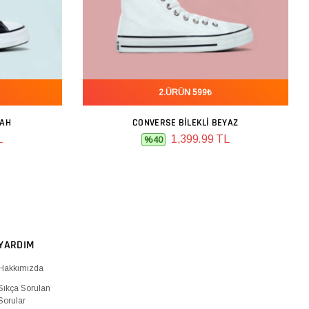
2.ÜRÜN 599₺
YAH
CONVERSE BILEKLI BEYAZ
SEPETE EKLE
L
1,399.99 TL
%40
YARDIM
Hakkımızda
Sıkça Sorulan
Sorular