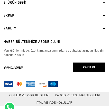
2. ÜRÜN 599₺
ERKEK
YARDIM
HABER BÜLTENİMİZE ABONE OLUN!
Yeni ürünlerimizde, özel kampanyalarımızdan ve daha fazlasından ilk sizin
haberiniz olsun.
E-
KAYIT OL
MAİL
ADRESİ
GIZLILIK VE KVKK BILGILERI
KARGO VE TESLIMAT BILGILERI
İPTAL VE İADE KOŞULLARI