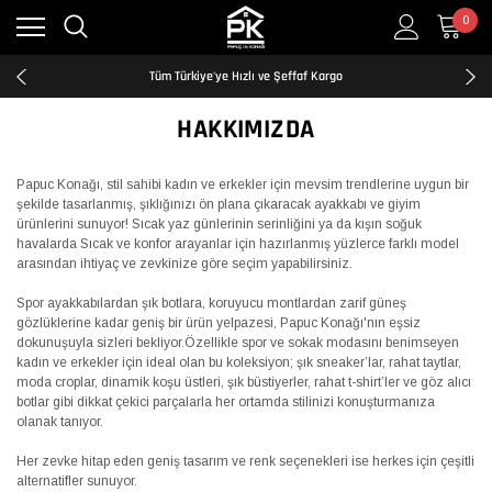
0
Kredi Kartına Taksit İmkanı
2500₺ ve Üzeri Ücretsiz Kargo
Tüm Türkiye'ye Hızlı ve Şeffaf Kargo
Kredi Kartına Taksit İmkanı
2500₺ ve Üzeri Ücretsiz Kargo
HAKKIMIZDA
Tüm Türkiye'ye Hızlı ve Şeffaf Kargo
Kredi Kartına Taksit İmkanı
Papuc Konağı, stil sahibi kadın ve erkekler için mevsim trendlerine uygun bir
şekilde tasarlanmış, şıklığınızı ön plana çıkaracak ayakkabı ve giyim
ürünlerini sunuyor! Sıcak yaz günlerinin serinliğini ya da kışın soğuk
havalarda Sıcak ve konfor arayanlar için hazırlanmış yüzlerce farklı model
arasından ihtiyaç ve zevkinize göre seçim yapabilirsiniz.
Spor ayakkabılardan şık botlara, koruyucu montlardan zarif güneş
gözlüklerine kadar geniş bir ürün yelpazesi, Papuc Konağı'nın eşsiz
dokunuşuyla sizleri bekliyor.Özellikle spor ve sokak modasını benimseyen
kadın ve erkekler için ideal olan bu koleksiyon; şık sneaker’lar, rahat taytlar,
moda croplar, dinamik koşu üstleri, şık büstiyerler, rahat t-shirt’ler ve göz alıcı
botlar gibi dikkat çekici parçalarla her ortamda stilinizi konuşturmanıza
olanak tanıyor.
Her zevke hitap eden geniş tasarım ve renk seçenekleri ise herkes için çeşitli
alternatifler sunuyor.