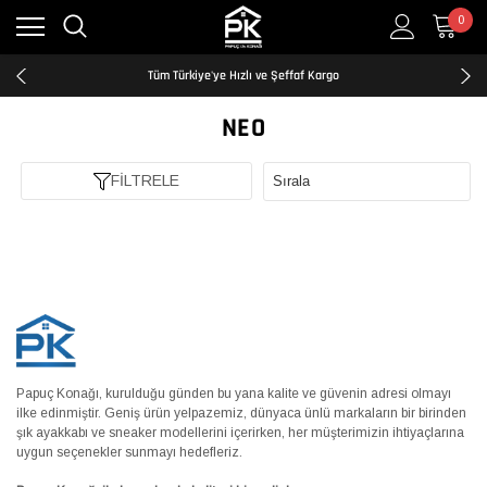
0
Kredi Kartına Taksit İmkanı
2500₺ ve Üzeri Ücretsiz Kargo
Tüm Türkiye'ye Hızlı ve Şeffaf Kargo
Kredi Kartına Taksit İmkanı
2500₺ ve Üzeri Ücretsiz Kargo
NEO
Tüm Türkiye'ye Hızlı ve Şeffaf Kargo
Kredi Kartına Taksit İmkanı
FİLTRELE
Papuç Konağı, kurulduğu günden bu yana kalite ve güvenin adresi olmayı
ilke edinmiştir. Geniş ürün yelpazemiz, dünyaca ünlü markaların bir birinden
şık ayakkabı ve sneaker modellerini içerirken, her müşterimizin ihtiyaçlarına
uygun seçenekler sunmayı hedefleriz.