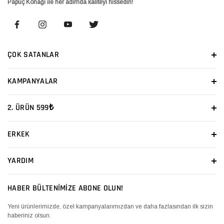
Papuç Konağı ile her adımda kaliteyi hissedin!
ÇOK SATANLAR
KAMPANYALAR
2. ÜRÜN 599₺
ERKEK
YARDIM
HABER BÜLTENİMİZE ABONE OLUN!
Yeni ürünlerimizde, özel kampanyalarımızdan ve daha fazlasından ilk sizin
haberiniz olsun.