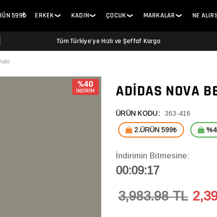
ÜRÜN 599₺
ERKEK
KADIN
ÇOCUK
MARKALAR
NE ALIR
❯
❯
❯
❯
Tüm Türkiye'ye Hızlı ve Şeffaf Kargo
Haki
%40
ADIDAS NOVA B
İNDİRİM
ÜRÜN KODU:
363-416
2.ÜRÜN 599₺
%40
İndirimin Bitmesine:
00:09:17
3,983.98 TL
2,3