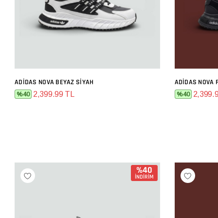
ADIDAS NOVA BEYAZ SIYAH
ADIDAS NOVA F
SEPETE EKLE
2,399.99 TL
2,399.
%40
%40
%40
İNDİRİM