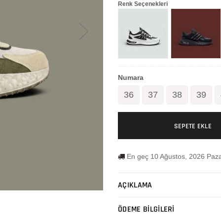
Renk Seçenekleri
Numara
36
37
38
39
SEPETE EKLE
En geç 10 Ağustos, 2026 Paza
AÇIKLAMA
ÖDEME BİLGİLERİ