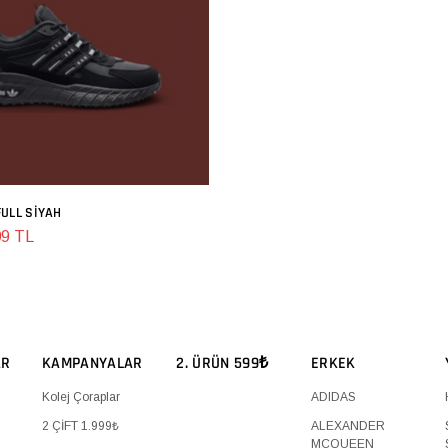
ULL SIYAH
SEPETE EKLE
99 TL
AR
KAMPANYALAR
2. ÜRÜN 599₺
ERKEK
Kolej Çoraplar
ADIDAS
2 ÇİFT 1.999₺
ALEXANDER
MCQUEEN