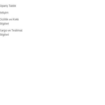
Sipariş Takibi
İletişim
Gizlilik ve Kvkk
Bilgileri
Kargo ve Teslimat
Bilgileri