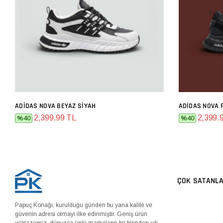
ADIDAS NOVA BEYAZ SIYAH
ADIDAS NOVA F
SEPETE EKLE
2,399.99 TL
2,399.
%40
%40
ÇOK SATANL
Papuç Konağı, kurulduğu günden bu yana kalite ve
güvenin adresi olmayı ilke edinmiştir. Geniş ürün
yelpazemiz, dünyaca ünlü markaların bir birinden şık