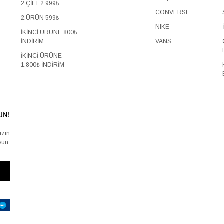
2 ÇİFT 2.999₺
CONVERSE
2.ÜRÜN 599₺
NIKE
İKİNCİ ÜRÜNE 800₺
İNDİRİM
VANS
İKİNCİ ÜRÜNE
1.800₺ İNDİRİM
UN!
izin
sun.