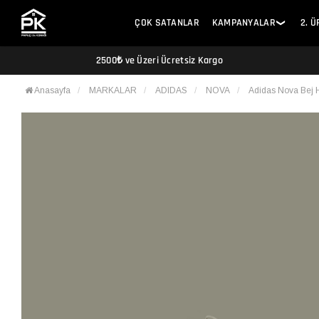
ÇOK SATANLAR
KAMPANYALAR
2. 
❯
2500₺ ve Üzeri Ücretsiz Kargo
Anasayfa
MARKALAR
ADIDAS
NOVA
Adidas Nova Bej 