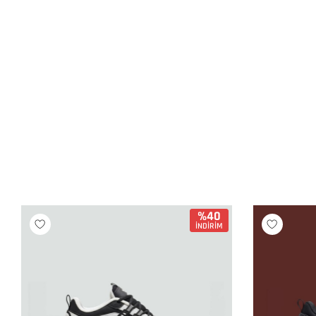
%40
İNDİRİM