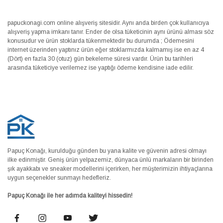
papuckonagi.com online alışveriş sitesidir. Aynı anda birden çok kullanıcıya
alışveriş yapma imkanı tanır. Ender de olsa tüketicinin aynı ürünü alması söz
konusudur ve ürün stoklarda tükenmektedir bu durumda ; Ödemesini
internet üzerinden yaptınız ürün eğer stoklarmızda kalmamış ise en az 4
(Dört) en fazla 30 (otuz) gün bekeleme süresi vardır. Ürün bu tarihleri
arasında tüketiciye verilemez ise yaptığı ödeme kendisine iade edilir.
Papuç Konağı, kurulduğu günden bu yana kalite ve güvenin adresi olmayı
ilke edinmiştir. Geniş ürün yelpazemiz, dünyaca ünlü markaların bir birinden
şık ayakkabı ve sneaker modellerini içerirken, her müşterimizin ihtiyaçlarına
uygun seçenekler sunmayı hedefleriz.
Papuç Konağı ile her adımda kaliteyi hissedin!