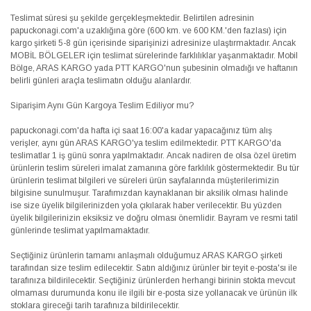
Teslimat süresi şu şekilde gerçekleşmektedir. Belirtilen adresinin
papuckonagi.com'a uzaklığına göre (600 km. ve 600 KM.'den fazlası) için
kargo şirketi 5-8 gün içerisinde siparişinizi adresinize ulaştırmaktadır. Ancak
MOBİL BÖLGELER için teslimat sürelerinde farklılıklar yaşanmaktadır. Mobil
Bölge, ARAS KARGO yada PTT KARGO'nun şubesinin olmadığı ve haftanın
belirli günleri araçla teslimatın olduğu alanlardır.
Siparişim Aynı Gün Kargoya Teslim Ediliyor mu?
papuckonagi.com'da hafta içi saat 16:00'a kadar yapacağınız tüm alış
verişler, aynı gün ARAS KARGO'ya teslim edilmektedir. PTT KARGO'da
teslimatlar 1 iş günü sonra yapılmaktadır. Ancak nadiren de olsa özel üretim
ürünlerin teslim süreleri imalat zamanına göre farklılık göstermektedir. Bu tür
ürünlerin teslimat bilgileri ve süreleri ürün sayfalarında müşterilerimizin
bilgisine sunulmuşur. Tarafımızdan kaynaklanan bir aksilik olması halinde
ise size üyelik bilgilerinizden yola çıkılarak haber verilecektir. Bu yüzden
üyelik bilgilerinizin eksiksiz ve doğru olması önemlidir. Bayram ve resmi tatil
günlerinde teslimat yapılmamaktadır.
Seçtiğiniz ürünlerin tamamı anlaşmalı olduğumuz ARAS KARGO şirketi
tarafından size teslim edilecektir. Satın aldığınız ürünler bir teyit e-posta'sı ile
tarafınıza bildirilecektir. Seçtiğiniz ürünlerden herhangi birinin stokta mevcut
olmaması durumunda konu ile ilgili bir e-posta size yollanacak ve ürünün ilk
stoklara gireceği tarih tarafınıza bildirilecektir.