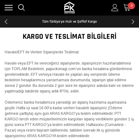
0
Kredi Kartına Taksit İmkanı
2500₺ ve Üzeri Ücretsiz Kargo
Tüm Türkiye'ye Hızlı ve Şeffaf Kargo
Kredi Kartına Taksit İmkanı
2500₺ ve Üzeri Ücretsiz Kargo
KARGO VE TESLIMAT BILGILERI
Tüm Türkiye'ye Hızlı ve Şeffaf Kargo
Kredi Kartına Taksit İmkanı
Havale/EFT ile Verilen Siparişlerde Teslimat
Havale veya EFT ile vereceğiniz siparişlerde, siparişinizin hazırlanabilmesi
için TOPLAM Bedelinin, papuckonagi.com'un banka hesabına gönderilmesi
gerekmektedir. EFT ve/veya Havale ile yapılan alış verişlerde ödeme
bedelinin hesaplarımıza yansımaması durumunda, siparişin iptal edilme
süresi 2 gündür. Bu durumda 2 gün süre ile siparişiniz askıda kalır ve ödeme
yapılmadığı takdirde sipariş artık İPTAL edilir.
Ödemeniz banka hesabımıza yansıdığı an sipariş hazırlama aşamasına
geçilir. Hafta içi saat 16:00'a kadar verilen havaleli siparişiniz (Ödeme
gelmesi şarttıyla) aynı gün ARAS KARGO'ya teslim edilmektedir. PTT
KARGO tercih eden müşterilerimizin kargoları sipariş verdiklerin günden 1 iş
günü sonra PTT KARGO'ya teslim edilmektedir. Haftasonu (Cumartesi -
Pazar) veya resmi bayram tatillerinde, tatilden sonraki ilk iş gününde
siparişleriniz ARAS KARGOYA teslim edilmektedir.