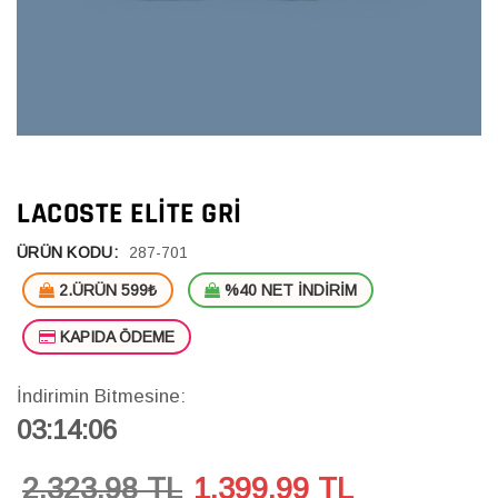
LACOSTE ELITE GRI
ÜRÜN KODU:
287-701
2.ÜRÜN 599₺
%40 NET İNDİRİM
KAPIDA ÖDEME
İndirimin Bitmesine:
03:14:05
2,323.98 TL
1,399.99
TL