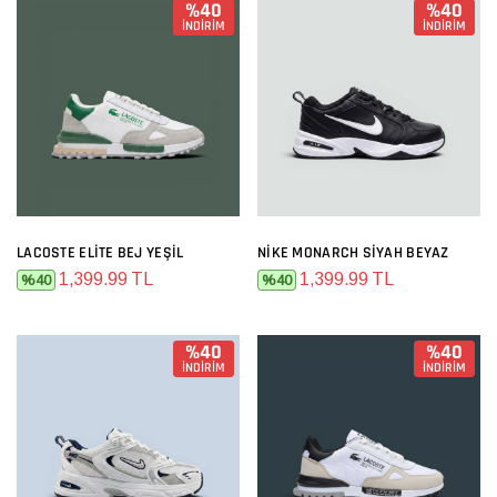
%40
%40
İNDİRİM
İNDİRİM
LACOSTE ELITE BEJ YEŞIL
NIKE MONARCH SIYAH BEYAZ
1,399.99 TL
1,399.99 TL
%40
%40
%40
%40
İNDİRİM
İNDİRİM