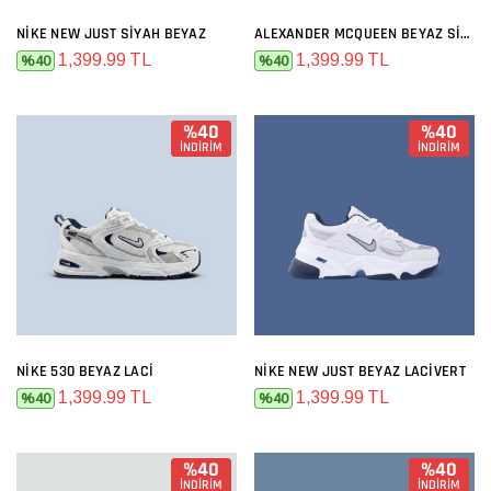
NIKE NEW JUST SIYAH BEYAZ
ALEXANDER MCQUEEN BEYAZ SIYAH
1,399.99 TL
1,399.99 TL
%40
%40
%40
%40
İNDİRİM
İNDİRİM
NIKE 530 BEYAZ LACI
NIKE NEW JUST BEYAZ LACIVERT
1,399.99 TL
1,399.99 TL
%40
%40
%40
%40
İNDİRİM
İNDİRİM