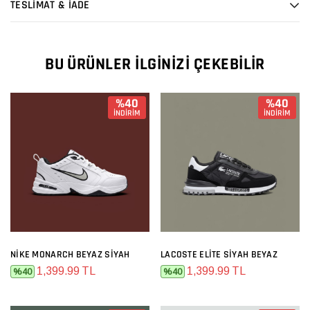
TESLİMAT & İADE
BU ÜRÜNLER İLGINIZI ÇEKEBILIR
%40
%40
İNDİRİM
İNDİRİM
NIKE MONARCH BEYAZ SIYAH
LACOSTE ELITE SIYAH BEYAZ
1,399.99 TL
1,399.99 TL
%40
%40