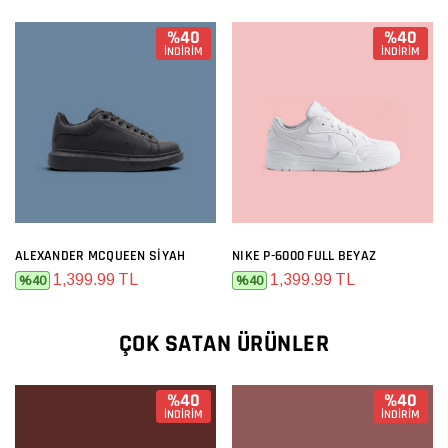
%40
%40
İNDİRİM
İNDİRİM
ALEXANDER MCQUEEN SIYAH
NIKE P-6000 FULL BEYAZ
1,399.99 TL
1,399.99 TL
%40
%40
ÇOK SATAN ÜRÜNLER
%40
%40
İNDİRİM
İNDİRİM