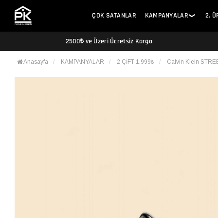
ÇOK SATANLAR
KAMPANYALAR
2. 
❯
2500₺ ve Üzeri Ücretsiz Kargo
Anasayfa
KAMPANYALAR
2 ÇİFT 1.999₺
Calvin Klein STREE