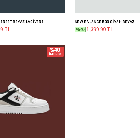
STREET BEYAZ LACIVERT
NEW BALANCE 530 SIYAH BEYAZ
SEPETE EKLE
SEPETE EKLE
99 TL
1,399.99 TL
%40
%40
İNDİRİM