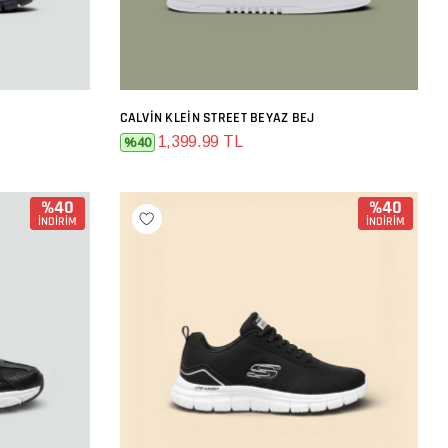
CALVIN KLEIN STREET BEYAZ BEJ
SEPETE EKLE
1,399.99 TL
%40
%40
%40
İNDİRİM
İNDİRİM