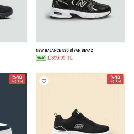
NEW BALANCE 530 SIYAH BEYAZ
SEPETE EKLE
1,399.99 TL
%40
%40
%40
İNDİRİM
İNDİRİM