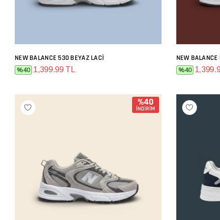
NEW BALANCE 530 BEYAZ LACI
NEW BALANCE 
SEPETE EKLE
1,399.99 TL
1,399.
%40
%40
%40
İNDİRİM