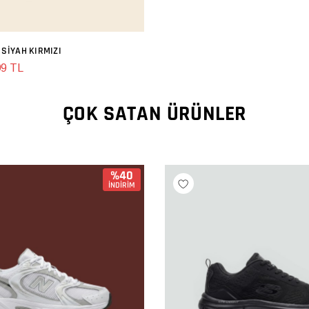
 SIYAH KIRMIZI
SEPETE EKLE
99 TL
ÇOK SATAN ÜRÜNLER
%40
İNDİRİM