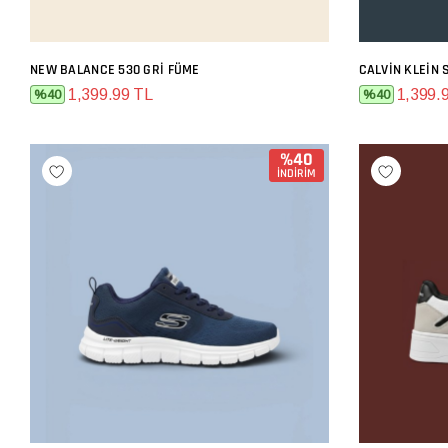
NEW BALANCE 530 GRI FÜME
CALVIN KLEIN 
SEPETE EKLE
1,399.99 TL
1,399.
%40
%40
%40
İNDİRİM