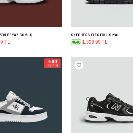
530 BEYAZ GÜMÜŞ
SKECHERS FLEX FULL SIYAH
SEPETE EKLE
SEPETE EKLE
99 TL
1,399.99 TL
%40
%40
İNDİRİM