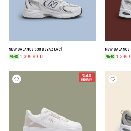
NEW BALANCE 530 BEYAZ LACI
NEW BALANCE 
SEPETE EKLE
1,399.99 TL
1,399.
%40
%40
%40
İNDİRİM