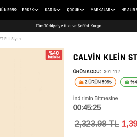
ÜRÜN 599₺
ERKEK
KADIN
ÇOCUK
MARKALAR
NE ALIR
❯
❯
❯
❯
Tüm Türkiye'ye Hızlı ve Şeffaf Kargo
T Full Siyah
%40
CALVIN KLEIN S
İNDİRİM
ÜRÜN KODU:
301-112
2.ÜRÜN 599₺
%40
İndirimin Bitmesine:
00:45:24
2,323.98 TL
1,3