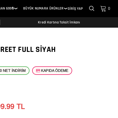
0
SAN 699₺
BÜYÜK NUMARA ÜRÜNLER
GİRİŞ YAP
❯
❯
Kredi Kartına Taksit İmkanı
TREET FULL SIYAH
 NET İNDİRİM
KAPIDA ÖDEME
99.99
TL