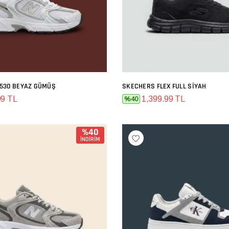
530 BEYAZ GÜMÜŞ
SKECHERS FLEX FULL SIYAH
SEPETE EKLE
SEPETE EKLE
99 TL
1,399.99 TL
%40
%40
İNDİRİM