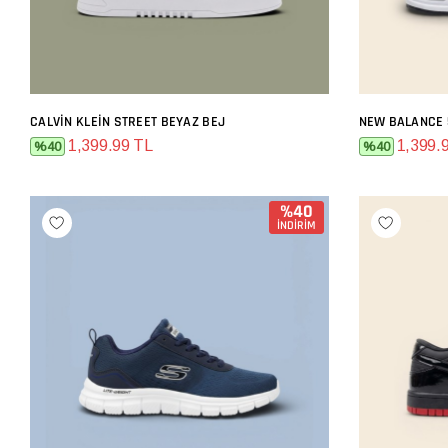
CALVIN KLEIN STREET BEYAZ BEJ
NEW BALANCE 
SEPETE EKLE
1,399.99 TL
1,399.
%40
%40
%40
İNDİRİM