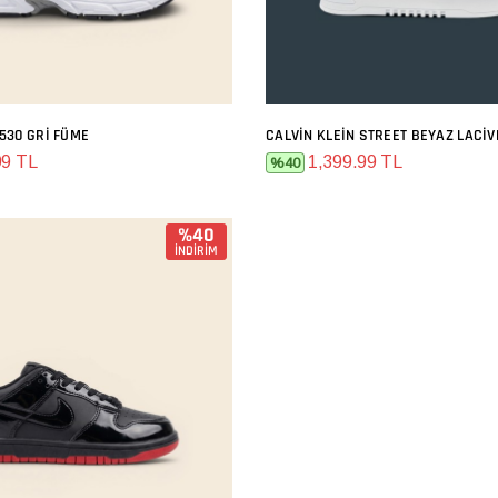
530 GRI FÜME
CALVIN KLEIN STREET BEYAZ LACIV
SEPETE EKLE
SEPETE EKLE
99 TL
1,399.99 TL
%40
%40
İNDİRİM