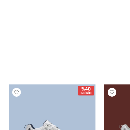
%40
İNDİRİM