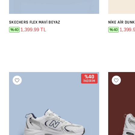
SKECHERS FLEX MAVI BEYAZ
NIKE AIR DUNK
SEPETE EKLE
1,399.99 TL
1,399.
%40
%40
%40
İNDİRİM