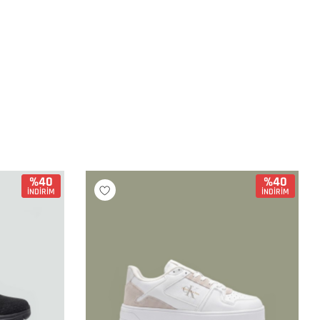
%40
%40
İNDİRİM
İNDİRİM