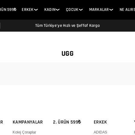
ÜRÜN 599₺
ERKEK
KADIN
ÇOCUK
MARKALAR
NE ALIR
❯
❯
❯
❯
Tüm Türkiye'ye Hızlı ve Şeffaf Kargo
UGG
AR
KAMPANYALAR
2. ÜRÜN 599₺
ERKEK
Kolej Çoraplar
ADIDAS