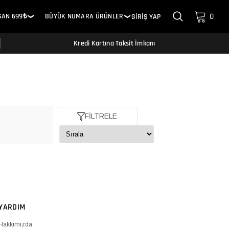
0
SAN 699₺
BÜYÜK NUMARA ÜRÜNLER
GİRİŞ YAP
❯
❯
Kredi Kartına Taksit İmkanı
FİLTRELE
YARDIM
Hakkımızda