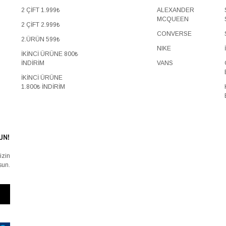
2 ÇİFT 1.999₺
ALEXANDER
MCQUEEN
2 ÇİFT 2.999₺
CONVERSE
2.ÜRÜN 599₺
NIKE
İKİNCİ ÜRÜNE 800₺
İNDİRİM
VANS
İKİNCİ ÜRÜNE
1.800₺ İNDİRİM
UN!
izin
sun.