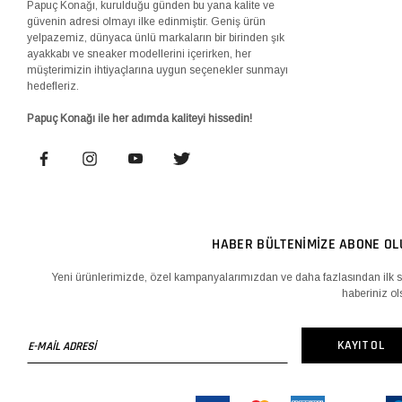
Papuç Konağı, kurulduğu günden bu yana kalite ve
güvenin adresi olmayı ilke edinmiştir. Geniş ürün
yelpazemiz, dünyaca ünlü markaların bir birinden şık
ayakkabı ve sneaker modellerini içerirken, her
müşterimizin ihtiyaçlarına uygun seçenekler sunmayı
hedefleriz.
Papuç Konağı ile her adımda kaliteyi hissedin!
HABER BÜLTENİMİZE ABONE OL
Yeni ürünlerimizde, özel kampanyalarımızdan ve daha fazlasından ilk s
haberiniz ol
E-
KAYIT OL
MAİL
ADRESİ