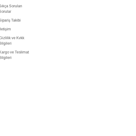
Sıkça Sorulan
Sorular
Sipariş Takibi
İletişim
Gizlilik ve Kvkk
Bilgileri
Kargo ve Teslimat
Bilgileri