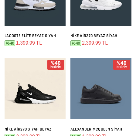
LACOSTE ELITE BEYAZ SIYAH
NIKE AIR270 BEYAZ SIYAH
1,399.99 TL
2,399.99 TL
%40
%40
%40
%40
İNDİRİM
İNDİRİM
NIKE AIR270 SIYAH BEYAZ
ALEXANDER MCQUEEN SIYAH