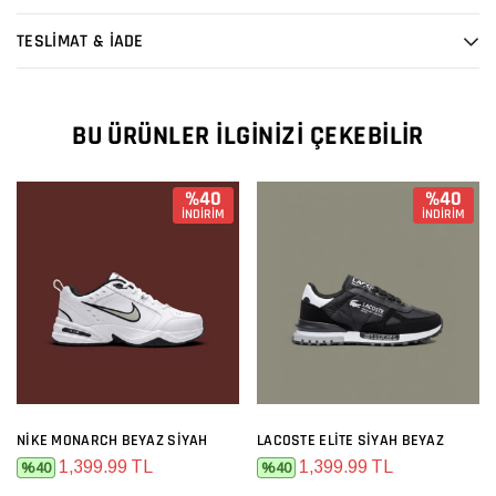
TESLİMAT & İADE
BU ÜRÜNLER İLGINIZI ÇEKEBILIR
%40
%40
İNDİRİM
İNDİRİM
NIKE MONARCH BEYAZ SIYAH
LACOSTE ELITE SIYAH BEYAZ
1,399.99 TL
1,399.99 TL
%40
%40