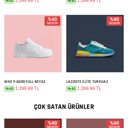
2,399.99 TL
1,399.99 TL
%40
%40
%40
%40
İNDİRİM
İNDİRİM
NIKE P-6000 FULL BEYAZ
LACOSTE ELITE TURKUAZ
1,399.99 TL
1,399.99 TL
%40
%40
ÇOK SATAN ÜRÜNLER
%40
%40
İNDİRİM
İNDİRİM