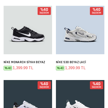
%40
%40
İNDİRİM
İNDİRİM
NIKE MONARCH SIYAH BEYAZ
NIKE 530 BEYAZ LACI
1,399.99 TL
1,399.99 TL
%40
%40
%40
%40
İNDİRİM
İNDİRİM