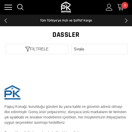
0
Kredi Kartına Taksit İmkanı
2500₺ ve Üzeri Ücretsiz Kargo
Tüm Türkiye'ye Hızlı ve Şeffaf Kargo
Kredi Kartına Taksit İmkanı
2500₺ ve Üzeri Ücretsiz Kargo
DASSLER
Tüm Türkiye'ye Hızlı ve Şeffaf Kargo
Kredi Kartına Taksit İmkanı
FİLTRELE
Papuç Konağı, kurulduğu günden bu yana kalite ve güvenin adresi olmayı
ilke edinmiştir. Geniş ürün yelpazemiz, dünyaca ünlü markaların bir birinden
şık ayakkabı ve sneaker modellerini içerirken, her müşterimizin ihtiyaçlarına
uygun seçenekler sunmayı hedefleriz.