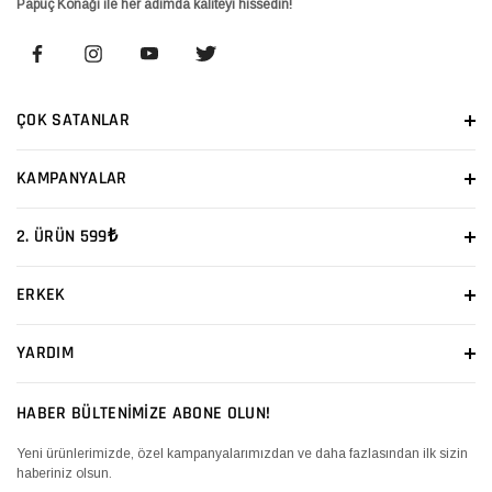
Papuç Konağı ile her adımda kaliteyi hissedin!
ÇOK SATANLAR
KAMPANYALAR
2. ÜRÜN 599₺
ERKEK
YARDIM
HABER BÜLTENİMİZE ABONE OLUN!
Yeni ürünlerimizde, özel kampanyalarımızdan ve daha fazlasından ilk sizin
haberiniz olsun.