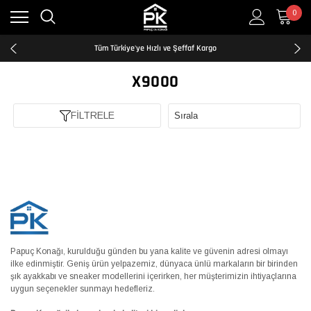
0
Kredi Kartına Taksit İmkanı
2500₺ ve Üzeri Ücretsiz Kargo
Tüm Türkiye'ye Hızlı ve Şeffaf Kargo
Kredi Kartına Taksit İmkanı
2500₺ ve Üzeri Ücretsiz Kargo
X9000
Tüm Türkiye'ye Hızlı ve Şeffaf Kargo
Kredi Kartına Taksit İmkanı
FİLTRELE
Papuç Konağı, kurulduğu günden bu yana kalite ve güvenin adresi olmayı
ilke edinmiştir. Geniş ürün yelpazemiz, dünyaca ünlü markaların bir birinden
şık ayakkabı ve sneaker modellerini içerirken, her müşterimizin ihtiyaçlarına
uygun seçenekler sunmayı hedefleriz.