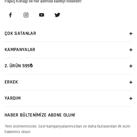
Papuç Konağı ile her adımda kaliteyi hissedin!
ÇOK SATANLAR
KAMPANYALAR
2. ÜRÜN 599₺
ERKEK
YARDIM
HABER BÜLTENİMİZE ABONE OLUN!
Yeni ürünlerimizde, özel kampanyalarımızdan ve daha fazlasından ilk sizin
haberiniz olsun.