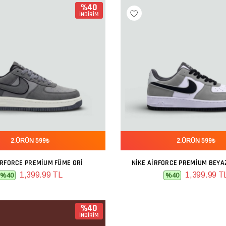
%40
İNDİRİM
2.ÜRÜN 599₺
2.ÜRÜN 599₺
IRFORCE PREMIUM FÜME GRI
NIKE AIRFORCE PREMIUM BEYAZ
SEPETE EKLE
SEPETE EKLE
1,399.99 TL
1,399.99 T
%40
%40
%40
İNDİRİM