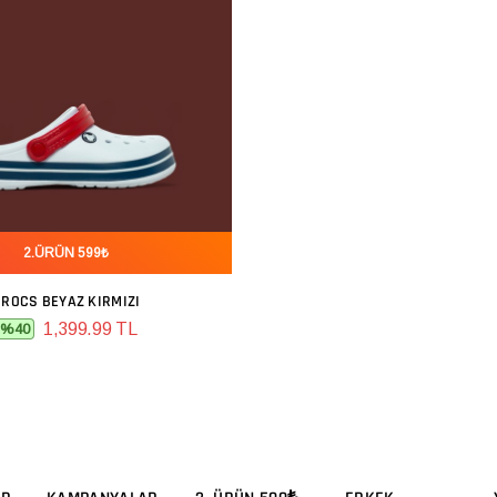
2.ÜRÜN 599₺
CROCS BEYAZ KIRMIZI
SEPETE EKLE
1,399.99 TL
%40