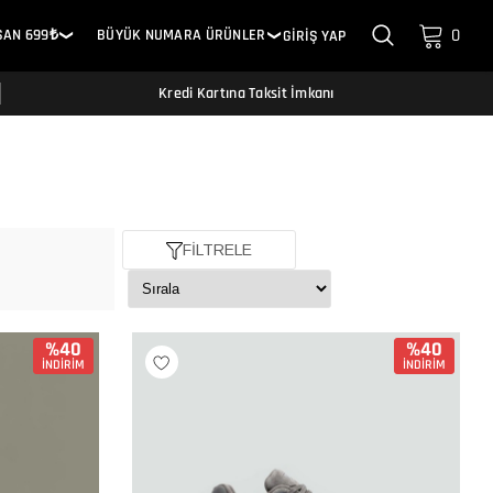
0
SAN 699₺
BÜYÜK NUMARA ÜRÜNLER
GİRİŞ YAP
❯
❯
Kredi Kartına Taksit İmkanı
FİLTRELE
%40
%40
İNDİRİM
İNDİRİM