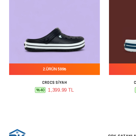
2.ÜRÜN 599₺
CROCS SIYAH
SEPETE EKLE
1,399.99 TL
%40