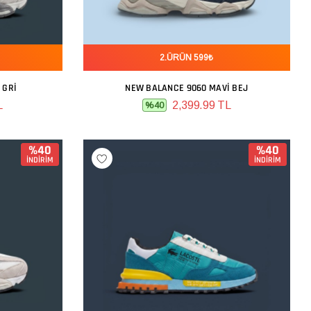
2.ÜRÜN 599₺
 GRI
NEW BALANCE 9060 MAVI BEJ
SEPETE EKLE
L
2,399.99 TL
%40
%40
%40
İNDİRİM
İNDİRİM