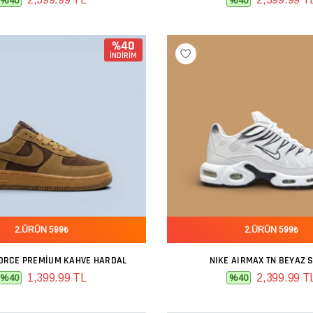
%40
%40
%40
İNDİRİM
2.ÜRÜN 599₺
2.ÜRÜN 599₺
FORCE PREMIUM KAHVE HARDAL
NIKE AIRMAX TN BEYAZ 
SEPETE EKLE
SEPETE EKLE
1,399.99 TL
2,399.99 T
%40
%40