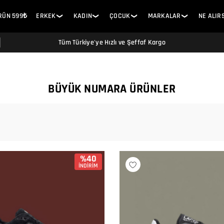
ÜRÜN 599₺
ERKEK
KADIN
ÇOCUK
MARKALAR
NE ALIR
❯
❯
❯
❯
Tüm Türkiye'ye Hızlı ve Şeffaf Kargo
BÜYÜK NUMARA ÜRÜNLER
%40
İNDİRİM