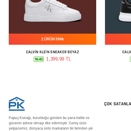
2.ÜRÜN 599₺
CALVIN KLEIN SNEAKER BEYAZ
CALV
SEPETE EKLE
1,399.99 TL
%40
ÇOK SATANL
Papuç Konağı, kurulduğu günden bu yana kalite ve
güvenin adresi olmayı ilke edinmiştir. Geniş ürün
yelpazemiz, dünyaca ünlü markaların bir birinden şık