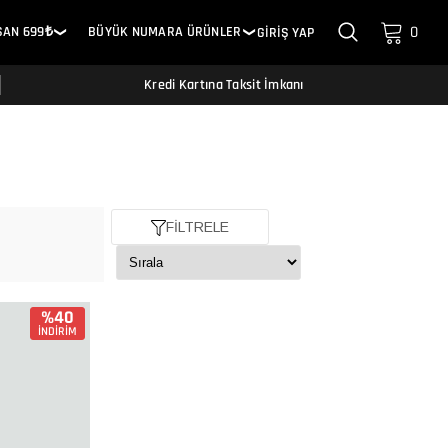
0
SAN 699₺
BÜYÜK NUMARA ÜRÜNLER
GİRİŞ YAP
❯
❯
Kredi Kartına Taksit İmkanı
FİLTRELE
%40
İNDİRİM