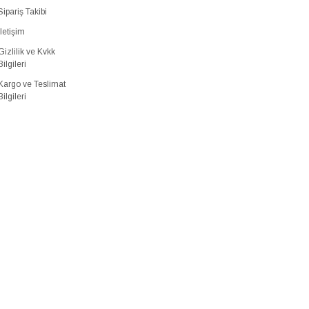
Sipariş Takibi
İletişim
Gizlilik ve Kvkk
Bilgileri
Kargo ve Teslimat
Bilgileri