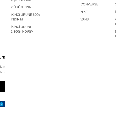
CONVERSE
2.ÜRÜN 599₺
NIKE
İKİNCİ ÜRÜNE 800₺
İNDİRİM
VANS
İKİNCİ ÜRÜNE
1.800₺ İNDİRİM
UN!
izin
sun.