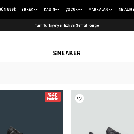
ÜRÜN 599₺
ERKEK
KADIN
ÇOCUK
MARKALAR
NE ALIR
❯
❯
❯
❯
Tüm Türkiye'ye Hızlı ve Şeffaf Kargo
SNEAKER
%40
İNDİRİM