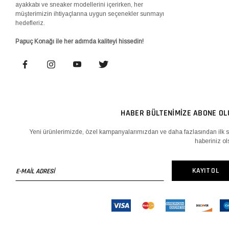
ayakkabı ve sneaker modellerini içerirken, her
müşterimizin ihtiyaçlarına uygun seçenekler sunmayı
hedefleriz.
Papuç Konağı ile her adımda kaliteyi hissedin!
HABER BÜLTENİMİZE ABONE OL
Yeni ürünlerimizde, özel kampanyalarımızdan ve daha fazlasından ilk s
haberiniz ol
E-
KAYIT OL
MAİL
ADRESİ