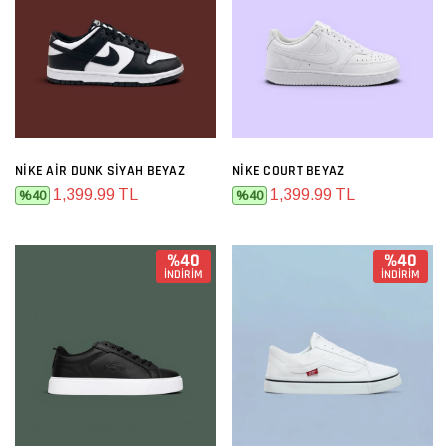
NIKE AIR DUNK SIYAH BEYAZ
NIKE COURT BEYAZ
1,399.99 TL
1,399.99 TL
%40
%40
%40
%40
İNDİRİM
İNDİRİM