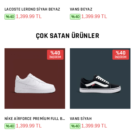
LACOSTE LEROND SIYAH BEYAZ
VANS BEYAZ
1,399.99 TL
1,399.99 TL
%40
%40
ÇOK SATAN ÜRÜNLER
%40
%40
İNDİRİM
İNDİRİM
NIKE AIRFORCE PREMIUM FULL BEYAZ
VANS SIYAH
1,399.99 TL
1,399.99 TL
%40
%40