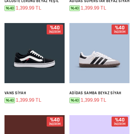
LACOSTE LEROND BEYAZ YEŞIL
ADIDAS SUPERSTAR BEYAZ SIYAH
1,399.99 TL
1,399.99 TL
%40
%40
%40
%40
İNDİRİM
İNDİRİM
VANS SIYAH
ADIDAS SAMBA BEYAZ SIYAH
1,399.99 TL
1,399.99 TL
%40
%40
%40
%40
İNDİRİM
İNDİRİM