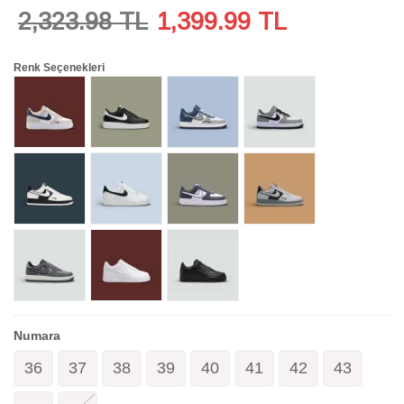
2,323.98 TL
1,399.99
TL
Renk Seçenekleri
Numara
36
37
38
39
40
41
42
43