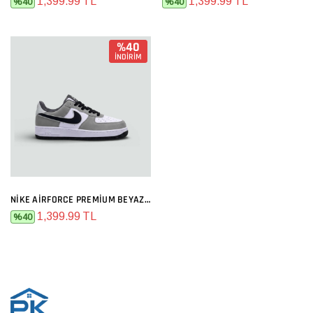
1,399.99 TL
1,399.99 TL
%40
%40
%40
İNDİRİM
NIKE AIRFORCE PREMIUM BEYAZ GRI SIYAH
1,399.99 TL
%40