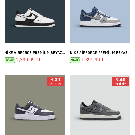
NIKE AIRFORCE PREMIUM BEYAZ SIYAH
NIKE AIRFORCE PREMIUM BEYAZ GRI MAVI
1,399.99 TL
1,399.99 TL
%40
%40
%40
%40
İNDİRİM
İNDİRİM