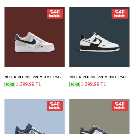
%40
%40
İNDİRİM
İNDİRİM
NIKE AIRFORCE PREMIUM BEYAZ GRI LACIVERT
NIKE AIRFORCE PREMIUM BEYAZ SIYAH
1,399.99 TL
1,399.99 TL
%40
%40
%40
%40
İNDİRİM
İNDİRİM