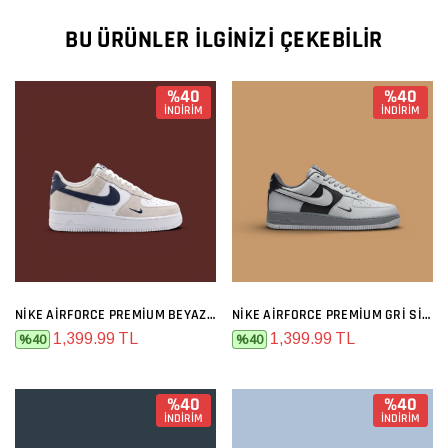
BU ÜRÜNLER İLGINIZI ÇEKEBILIR
%40
%40
İNDİRİM
İNDİRİM
NIKE AIRFORCE PREMIUM BEYAZ GRI LACIVERT
NIKE AIRFORCE PREMIUM GRI SIYAH
1,399.99 TL
1,399.99 TL
%40
%40
%40
%40
İNDİRİM
İNDİRİM