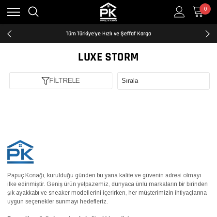
0
Kredi Kartına Taksit İmkanı
2500₺ ve Üzeri Ücretsiz Kargo
Tüm Türkiye'ye Hızlı ve Şeffaf Kargo
Kredi Kartına Taksit İmkanı
2500₺ ve Üzeri Ücretsiz Kargo
LUXE STORM
Tüm Türkiye'ye Hızlı ve Şeffaf Kargo
Kredi Kartına Taksit İmkanı
FİLTRELE
Papuç Konağı, kurulduğu günden bu yana kalite ve güvenin adresi olmayı
ilke edinmiştir. Geniş ürün yelpazemiz, dünyaca ünlü markaların bir birinden
şık ayakkabı ve sneaker modellerini içerirken, her müşterimizin ihtiyaçlarına
uygun seçenekler sunmayı hedefleriz.