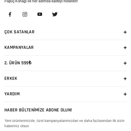
Papuç Konağı ile her adımda kaliteyi hissedin!
ÇOK SATANLAR
KAMPANYALAR
2. ÜRÜN 599₺
ERKEK
YARDIM
HABER BÜLTENİMİZE ABONE OLUN!
Yeni ürünlerimizde, özel kampanyalarımızdan ve daha fazlasından ilk sizin
haberiniz olsun.