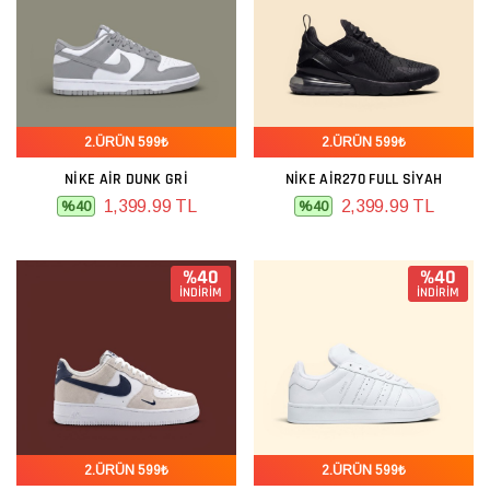
2.ÜRÜN 599₺
2.ÜRÜN 599₺
NIKE AIR DUNK GRI
NIKE AIR270 FULL SIYAH
1,399.99 TL
2,399.99 TL
%40
%40
%40
%40
İNDİRİM
İNDİRİM
2.ÜRÜN 599₺
2.ÜRÜN 599₺