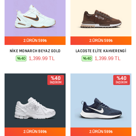
2.ÜRÜN 599₺
2.ÜRÜN 599₺
NIKE MONARCH BEYAZ GOLD
LACOSTE ELITE KAHVERENGI
1,399.99 TL
1,399.99 TL
%40
%40
%40
%40
İNDİRİM
İNDİRİM
2.ÜRÜN 599₺
2.ÜRÜN 599₺