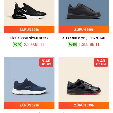
2.ÜRÜN 599₺
2.ÜRÜN 599₺
NIKE AIR270 SIYAH BEYAZ
ALEXANDER MCQUEEN SIYAH
2,399.99 TL
1,399.99 TL
%40
%40
%40
%40
İNDİRİM
İNDİRİM
2.ÜRÜN 599₺
2.ÜRÜN 599₺