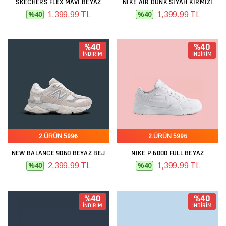
SKECHERS FLEX MAVI BEYAZ
NIKE AIR DUNK SIYAH KIRMIZI
1,399.99 TL
1,399.99 TL
%40
%40
%40
%40
İNDİRİM
İNDİRİM
2.ÜRÜN 599₺
2.ÜRÜN 599₺
NEW BALANCE 9060 BEYAZ BEJ
NIKE P-6000 FULL BEYAZ
2,399.99 TL
1,399.99 TL
%40
%40
%40
%40
İNDİRİM
İNDİRİM