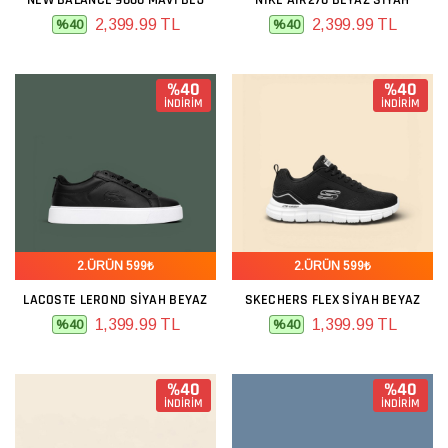
NEW BALANCE 9060 MAVI BEJ
NIKE AIR270 BEYAZ SIYAH
2,399.99 TL
2,399.99 TL
%40
%40
%40
%40
İNDİRİM
İNDİRİM
2.ÜRÜN 599₺
2.ÜRÜN 599₺
LACOSTE LEROND SIYAH BEYAZ
SKECHERS FLEX SIYAH BEYAZ
1,399.99 TL
1,399.99 TL
%40
%40
%40
%40
İNDİRİM
İNDİRİM