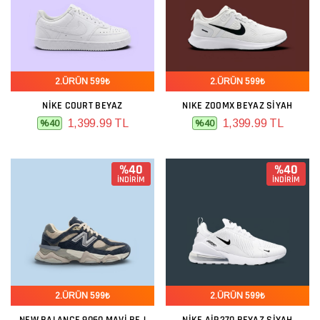
2.ÜRÜN 599₺
2.ÜRÜN 599₺
NIKE COURT BEYAZ
NIKE ZOOMX BEYAZ SIYAH
1,399.99 TL
1,399.99 TL
%40
%40
%40
%40
İNDİRİM
İNDİRİM
2.ÜRÜN 599₺
2.ÜRÜN 599₺