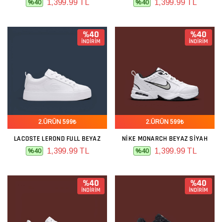
1,399.99 TL
1,399.99 TL
%40
%40
%40
%40
İNDİRİM
İNDİRİM
2.ÜRÜN 599₺
2.ÜRÜN 599₺
LACOSTE LEROND FULL BEYAZ
NIKE MONARCH BEYAZ SIYAH
1,399.99 TL
1,399.99 TL
%40
%40
%40
%40
İNDİRİM
İNDİRİM