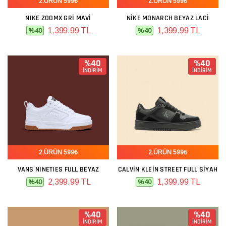
2.ÜRÜN 599₺
2.ÜRÜN 599₺
NIKE ZOOMX GRI MAVI
NIKE MONARCH BEYAZ LACI
1,399.99 TL
1,399.99 TL
%40
%40
%40
%40
İNDİRİM
İNDİRİM
2.ÜRÜN 599₺
2.ÜRÜN 599₺
VANS NINETIES FULL BEYAZ
CALVIN KLEIN STREET FULL SIYAH
2,399.99 TL
1,399.99 TL
%40
%40
%40
%40
İNDİRİM
İNDİRİM