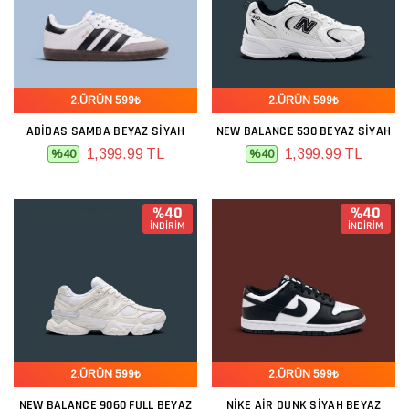
2.ÜRÜN 599₺
2.ÜRÜN 599₺
ADIDAS SAMBA BEYAZ SIYAH
NEW BALANCE 530 BEYAZ SIYAH
1,399.99 TL
1,399.99 TL
%40
%40
%40
%40
İNDİRİM
İNDİRİM
2.ÜRÜN 599₺
2.ÜRÜN 599₺
NEW BALANCE 9060 FULL BEYAZ
NIKE AIR DUNK SIYAH BEYAZ