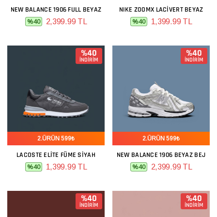
NEW BALANCE 1906 FULL BEYAZ
NIKE ZOOMX LACIVERT BEYAZ
2,399.99 TL
1,399.99 TL
%40
%40
%40
%40
İNDİRİM
İNDİRİM
2.ÜRÜN 599₺
2.ÜRÜN 599₺
LACOSTE ELITE FÜME SIYAH
NEW BALANCE 1906 BEYAZ BEJ
1,399.99 TL
2,399.99 TL
%40
%40
%40
%40
İNDİRİM
İNDİRİM