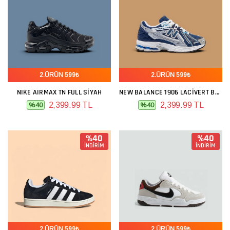
2.ÜRÜN 599₺
2.ÜRÜN 599₺
NIKE AIRMAX TN FULL SIYAH
NEW BALANCE 1906 LACIVERT BEYAZ
2,399.99 TL
2,399.99 TL
%40
%40
%40
%40
İNDİRİM
İNDİRİM
2.ÜRÜN 599₺
2.ÜRÜN 599₺