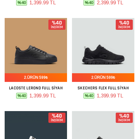
1,399.99 TL
2,399.99 TL
%40
%40
%40
%40
İNDİRİM
İNDİRİM
2.ÜRÜN 599₺
2.ÜRÜN 599₺
LACOSTE LEROND FULL SIYAH
SKECHERS FLEX FULL SIYAH
1,399.99 TL
1,399.99 TL
%40
%40
%40
%40
İNDİRİM
İNDİRİM