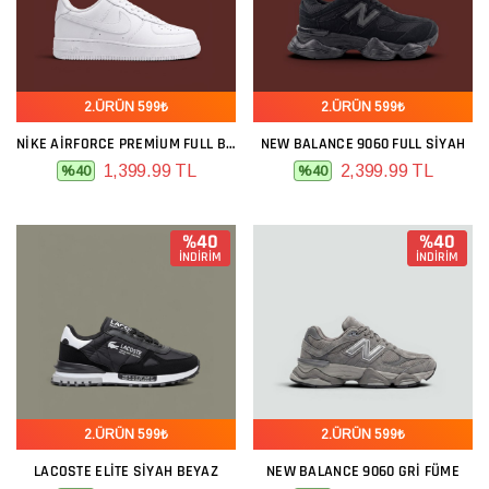
2.ÜRÜN 599₺
2.ÜRÜN 599₺
NIKE AIRFORCE PREMIUM FULL BEYAZ
NEW BALANCE 9060 FULL SIYAH
1,399.99 TL
2,399.99 TL
%40
%40
%40
%40
İNDİRİM
İNDİRİM
2.ÜRÜN 599₺
2.ÜRÜN 599₺
LACOSTE ELITE SIYAH BEYAZ
NEW BALANCE 9060 GRI FÜME