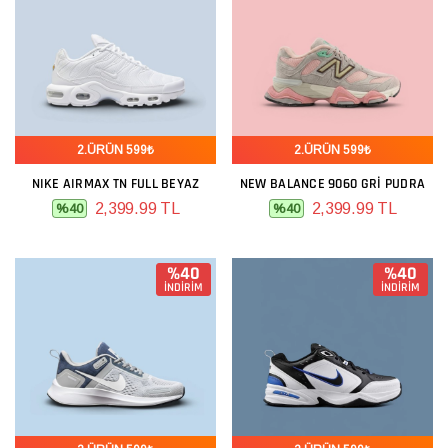
2.ÜRÜN 599₺
2.ÜRÜN 599₺
NIKE AIRMAX TN FULL BEYAZ
NEW BALANCE 9060 GRI PUDRA
2,399.99 TL
2,399.99 TL
%40
%40
%40
%40
İNDİRİM
İNDİRİM