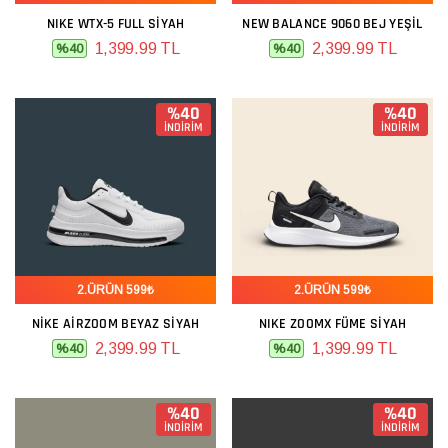
NIKE WTX-5 FULL SIYAH
NEW BALANCE 9060 BEJ YEŞIL
1,399.99 TL
2,399.99 TL
%40
%40
%40
%40
İNDİRİM
İNDİRİM
2.ÜRÜN 599₺
2.ÜRÜN 599₺
NIKE AIRZOOM BEYAZ SIYAH
NIKE ZOOMX FÜME SIYAH
2,399.99 TL
1,399.99 TL
%40
%40
%40
%40
İNDİRİM
İNDİRİM