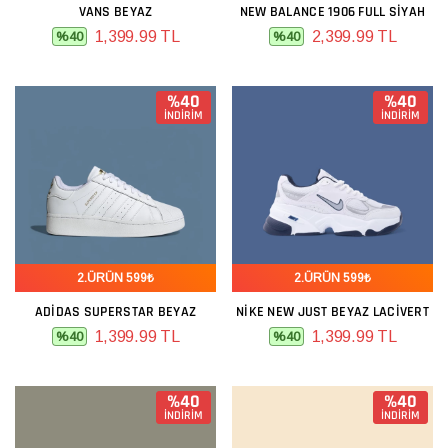
VANS BEYAZ
NEW BALANCE 1906 FULL SIYAH
1,399.99 TL
2,399.99 TL
%40
%40
%40
%40
İNDİRİM
İNDİRİM
2.ÜRÜN 599₺
2.ÜRÜN 599₺
ADIDAS SUPERSTAR BEYAZ
NIKE NEW JUST BEYAZ LACIVERT
1,399.99 TL
1,399.99 TL
%40
%40
%40
%40
İNDİRİM
İNDİRİM