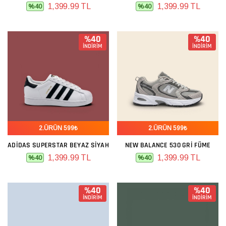
1,399.99 TL
1,399.99 TL
%40
%40
%40
%40
İNDİRİM
İNDİRİM
2.ÜRÜN 599₺
2.ÜRÜN 599₺
ADIDAS SUPERSTAR BEYAZ SIYAH
NEW BALANCE 530 GRI FÜME
1,399.99 TL
1,399.99 TL
%40
%40
%40
%40
İNDİRİM
İNDİRİM