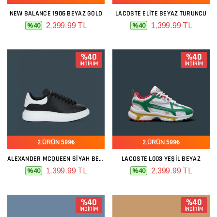
NEW BALANCE 1906 BEYAZ GOLD
LACOSTE ELITE BEYAZ TURUNCU
2,399.99 TL
1,399.99 TL
%40
%40
%40
%40
İNDİRİM
İNDİRİM
2.ÜRÜN 599₺
2.ÜRÜN 599₺
ALEXANDER MCQUEEN SIYAH BEYAZ
LACOSTE L003 YEŞIL BEYAZ
1,399.99 TL
2,399.99 TL
%40
%40
%40
%40
İNDİRİM
İNDİRİM