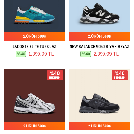
2.ÜRÜN 599₺
2.ÜRÜN 599₺
LACOSTE ELITE TURKUAZ
NEW BALANCE 9060 SIYAH BEYAZ
1,399.99 TL
2,399.99 TL
%40
%40
%40
%40
İNDİRİM
İNDİRİM
2.ÜRÜN 599₺
2.ÜRÜN 599₺