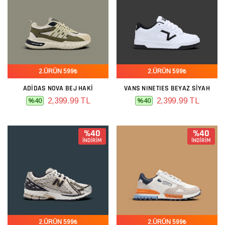
2.ÜRÜN 599₺
2.ÜRÜN 599₺
ADIDAS NOVA BEJ HAKI
VANS NINETIES BEYAZ SIYAH
2,399.99 TL
2,399.99 TL
%40
%40
%40
%40
İNDİRİM
İNDİRİM
2.ÜRÜN 599₺
2.ÜRÜN 599₺