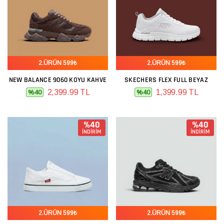
2.ÜRÜN 599₺
2.ÜRÜN 599₺
NEW BALANCE 9060 KOYU KAHVE
SKECHERS FLEX FULL BEYAZ
2,399.99 TL
1,399.99 TL
%40
%40
%40
%40
İNDİRİM
İNDİRİM
2.ÜRÜN 599₺
2.ÜRÜN 599₺