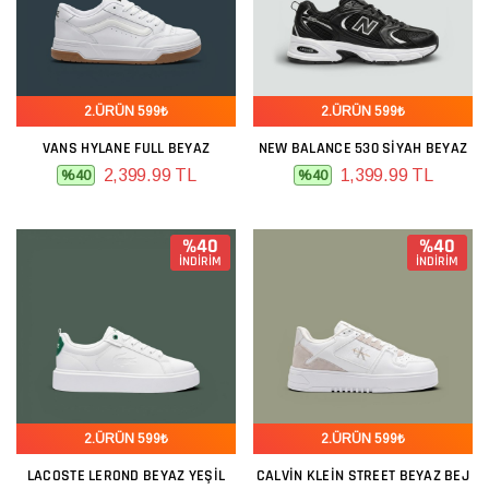
2.ÜRÜN 599₺
2.ÜRÜN 599₺
VANS HYLANE FULL BEYAZ
NEW BALANCE 530 SIYAH BEYAZ
2,399.99 TL
1,399.99 TL
%40
%40
%40
%40
İNDİRİM
İNDİRİM
2.ÜRÜN 599₺
2.ÜRÜN 599₺
LACOSTE LEROND BEYAZ YEŞIL
CALVIN KLEIN STREET BEYAZ BEJ