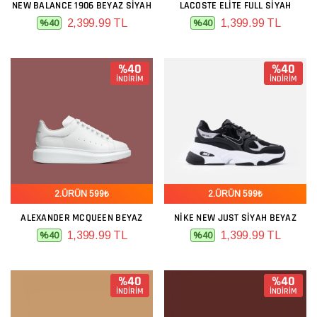
NEW BALANCE 1906 BEYAZ SIYAH
LACOSTE ELITE FULL SIYAH
2,399.99 TL
1,399.99 TL
%40
%40
%40
%40
İNDİRİM
İNDİRİM
2.ÜRÜN 599₺
2.ÜRÜN 599₺
ALEXANDER MCQUEEN BEYAZ
NIKE NEW JUST SIYAH BEYAZ
1,399.99 TL
1,399.99 TL
%40
%40
%40
%40
İNDİRİM
İNDİRİM