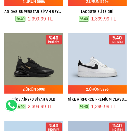
2.ÜRÜN 599₺
2.ÜRÜN 599₺
ADIDAS SUPERSTAR SIYAH BEYAZ NUBUK
LACOSTE ELITE GRI
1,399.99 TL
1,399.99 TL
%40
%40
%40
%40
İNDİRİM
İNDİRİM
2.ÜRÜN 599₺
2.ÜRÜN 599₺
NIKE AIR270 SIYAH GOLD
NIKE AIRFORCE PREMIUM CLASSIC BEYAZ SIYAH
2,399.99 TL
1,399.99 TL
%40
%40
%40
%40
İNDİRİM
İNDİRİM