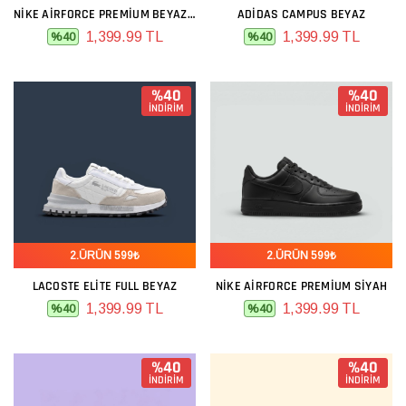
NIKE AIRFORCE PREMIUM BEYAZ GRI LACIVERT
ADIDAS CAMPUS BEYAZ
1,399.99 TL
1,399.99 TL
%40
%40
%40
%40
İNDİRİM
İNDİRİM
2.ÜRÜN 599₺
2.ÜRÜN 599₺
LACOSTE ELITE FULL BEYAZ
NIKE AIRFORCE PREMIUM SIYAH
1,399.99 TL
1,399.99 TL
%40
%40
%40
%40
İNDİRİM
İNDİRİM