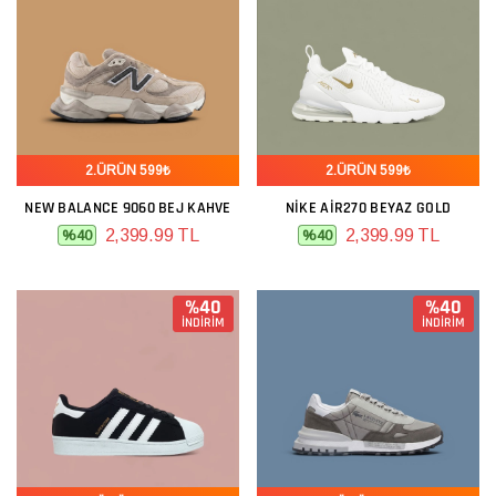
2.ÜRÜN 599₺
2.ÜRÜN 599₺
NEW BALANCE 9060 BEJ KAHVE
NIKE AIR270 BEYAZ GOLD
2,399.99 TL
2,399.99 TL
%40
%40
%40
%40
İNDİRİM
İNDİRİM