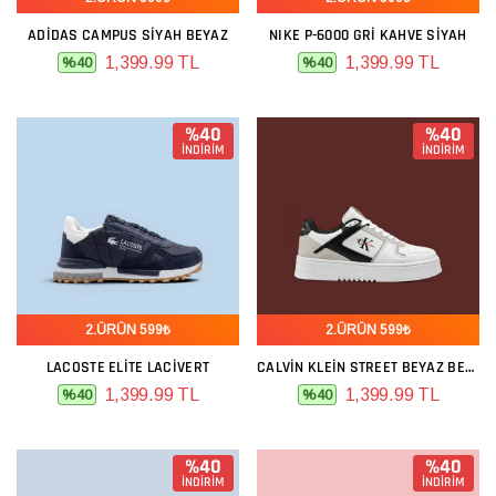
ADIDAS CAMPUS SIYAH BEYAZ
NIKE P-6000 GRI KAHVE SIYAH
1,399.99 TL
1,399.99 TL
%40
%40
%40
%40
İNDİRİM
İNDİRİM
2.ÜRÜN 599₺
2.ÜRÜN 599₺
LACOSTE ELITE LACIVERT
CALVIN KLEIN STREET BEYAZ BEJ SIYAH
1,399.99 TL
1,399.99 TL
%40
%40
%40
%40
İNDİRİM
İNDİRİM