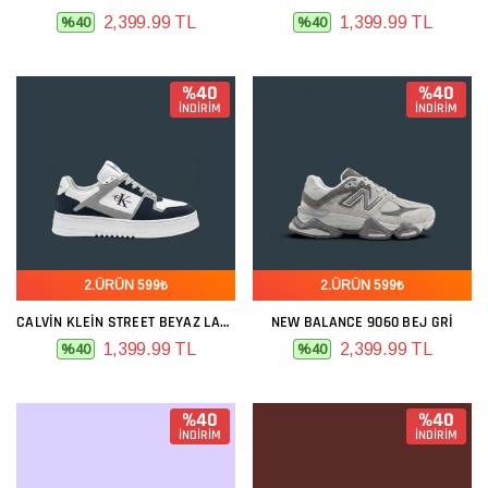
2,399.99 TL
1,399.99 TL
%40
%40
%40
%40
İNDİRİM
İNDİRİM
2.ÜRÜN 599₺
2.ÜRÜN 599₺
CALVIN KLEIN STREET BEYAZ LACIVERT
NEW BALANCE 9060 BEJ GRI
1,399.99 TL
2,399.99 TL
%40
%40
%40
%40
İNDİRİM
İNDİRİM