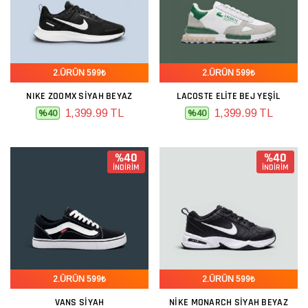
2.ÜRÜN 599₺
2.ÜRÜN 599₺
NIKE ZOOMX SIYAH BEYAZ
LACOSTE ELITE BEJ YEŞIL
1,399.99 TL
1,399.99 TL
%40
%40
%40
%40
İNDİRİM
İNDİRİM
2.ÜRÜN 599₺
2.ÜRÜN 599₺
VANS SIYAH
NIKE MONARCH SIYAH BEYAZ