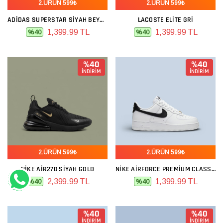
2.ÜRÜN 599₺
2.ÜRÜN 599₺
ADIDAS SUPERSTAR SIYAH BEYAZ NUBUK
LACOSTE ELITE GRI
1,399.99 TL
1,399.99 TL
%40
%40
%40
%40
İNDİRİM
İNDİRİM
2.ÜRÜN 599₺
2.ÜRÜN 599₺
NIKE AIR270 SIYAH GOLD
NIKE AIRFORCE PREMIUM CLASSIC BEYAZ SIYAH
2,399.99 TL
1,399.99 TL
%40
%40
%40
%40
İNDİRİM
İNDİRİM