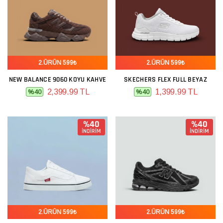
2.ÜRÜN 599₺
2.ÜRÜN 599₺
NEW BALANCE 9060 KOYU KAHVE
SKECHERS FLEX FULL BEYAZ
2,399.99 TL
1,399.99 TL
%40
%40
%40
%40
İNDİRİM
İNDİRİM
2.ÜRÜN 599₺
2.ÜRÜN 599₺