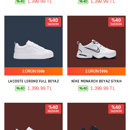
1,399.99 TL
1,399.99 TL
%40
%40
%40
%40
İNDİRİM
İNDİRİM
2.ÜRÜN 599₺
2.ÜRÜN 599₺
LACOSTE LEROND FULL BEYAZ
NIKE MONARCH BEYAZ SIYAH
1,399.99 TL
1,399.99 TL
%40
%40
%40
%40
İNDİRİM
İNDİRİM