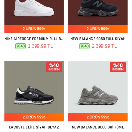
2.ÜRÜN 599₺
2.ÜRÜN 599₺
NIKE AIRFORCE PREMIUM FULL BEYAZ
NEW BALANCE 9060 FULL SIYAH
1,399.99 TL
2,399.99 TL
%40
%40
%40
%40
İNDİRİM
İNDİRİM
2.ÜRÜN 599₺
2.ÜRÜN 599₺
LACOSTE ELITE SIYAH BEYAZ
NEW BALANCE 9060 GRI FÜME