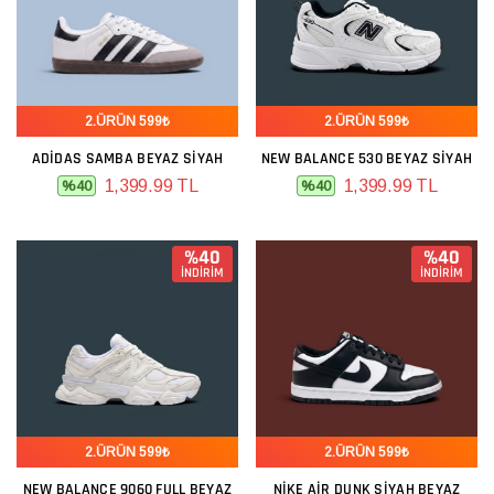
2.ÜRÜN 599₺
2.ÜRÜN 599₺
ADIDAS SAMBA BEYAZ SIYAH
NEW BALANCE 530 BEYAZ SIYAH
1,399.99 TL
1,399.99 TL
%40
%40
%40
%40
İNDİRİM
İNDİRİM
2.ÜRÜN 599₺
2.ÜRÜN 599₺
NEW BALANCE 9060 FULL BEYAZ
NIKE AIR DUNK SIYAH BEYAZ