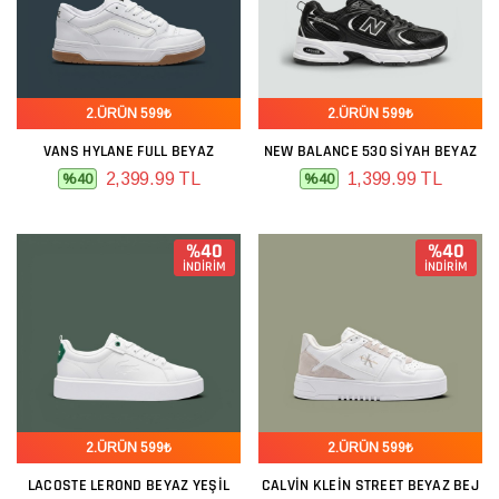
2.ÜRÜN 599₺
2.ÜRÜN 599₺
VANS HYLANE FULL BEYAZ
NEW BALANCE 530 SIYAH BEYAZ
2,399.99 TL
1,399.99 TL
%40
%40
%40
%40
İNDİRİM
İNDİRİM
2.ÜRÜN 599₺
2.ÜRÜN 599₺
LACOSTE LEROND BEYAZ YEŞIL
CALVIN KLEIN STREET BEYAZ BEJ