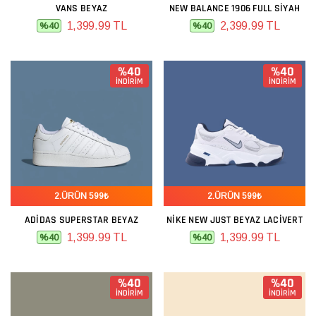
VANS BEYAZ
NEW BALANCE 1906 FULL SIYAH
1,399.99 TL
2,399.99 TL
%40
%40
%40
%40
İNDİRİM
İNDİRİM
2.ÜRÜN 599₺
2.ÜRÜN 599₺
ADIDAS SUPERSTAR BEYAZ
NIKE NEW JUST BEYAZ LACIVERT
1,399.99 TL
1,399.99 TL
%40
%40
%40
%40
İNDİRİM
İNDİRİM