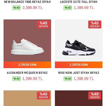
NEW BALANCE 1906 BEYAZ SIYAH
LACOSTE ELITE FULL SIYAH
2,399.99 TL
1,399.99 TL
%40
%40
%40
%40
İNDİRİM
İNDİRİM
2.ÜRÜN 599₺
2.ÜRÜN 599₺
ALEXANDER MCQUEEN BEYAZ
NIKE NEW JUST SIYAH BEYAZ
1,399.99 TL
1,399.99 TL
%40
%40
%40
%40
İNDİRİM
İNDİRİM