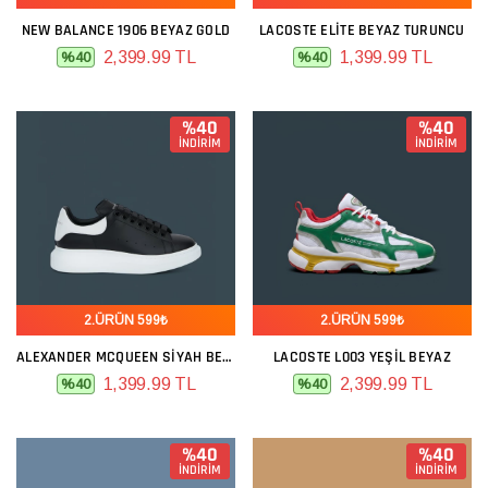
NEW BALANCE 1906 BEYAZ GOLD
LACOSTE ELITE BEYAZ TURUNCU
2,399.99 TL
1,399.99 TL
%40
%40
%40
%40
İNDİRİM
İNDİRİM
2.ÜRÜN 599₺
2.ÜRÜN 599₺
ALEXANDER MCQUEEN SIYAH BEYAZ
LACOSTE L003 YEŞIL BEYAZ
1,399.99 TL
2,399.99 TL
%40
%40
%40
%40
İNDİRİM
İNDİRİM