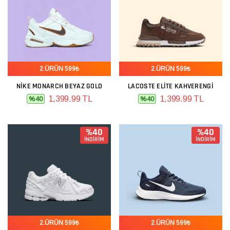
2.ÜRÜN 599₺
2.ÜRÜN 599₺
NIKE MONARCH BEYAZ GOLD
LACOSTE ELITE KAHVERENGI
1,399.99 TL
1,399.99 TL
%40
%40
%40
%40
İNDİRİM
İNDİRİM
2.ÜRÜN 599₺
2.ÜRÜN 599₺