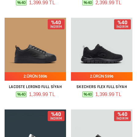
1,399.99 TL
2,399.99 TL
%40
%40
%40
%40
İNDİRİM
İNDİRİM
2.ÜRÜN 599₺
2.ÜRÜN 599₺
LACOSTE LEROND FULL SIYAH
SKECHERS FLEX FULL SIYAH
1,399.99 TL
1,399.99 TL
%40
%40
%40
%40
İNDİRİM
İNDİRİM