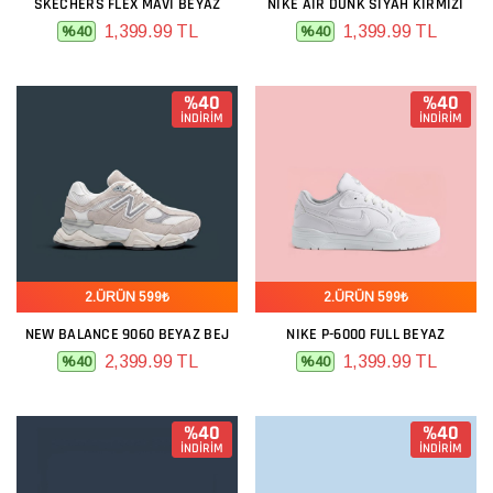
SKECHERS FLEX MAVI BEYAZ
NIKE AIR DUNK SIYAH KIRMIZI
1,399.99 TL
1,399.99 TL
%40
%40
%40
%40
İNDİRİM
İNDİRİM
2.ÜRÜN 599₺
2.ÜRÜN 599₺
NEW BALANCE 9060 BEYAZ BEJ
NIKE P-6000 FULL BEYAZ
2,399.99 TL
1,399.99 TL
%40
%40
%40
%40
İNDİRİM
İNDİRİM