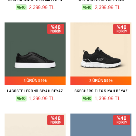
NEW BALANCE 9060 MAVI BEJ
NIKE AIR270 BEYAZ SIYAH
2,399.99 TL
2,399.99 TL
%40
%40
%40
%40
İNDİRİM
İNDİRİM
2.ÜRÜN 599₺
2.ÜRÜN 599₺
LACOSTE LEROND SIYAH BEYAZ
SKECHERS FLEX SIYAH BEYAZ
1,399.99 TL
1,399.99 TL
%40
%40
%40
%40
İNDİRİM
İNDİRİM