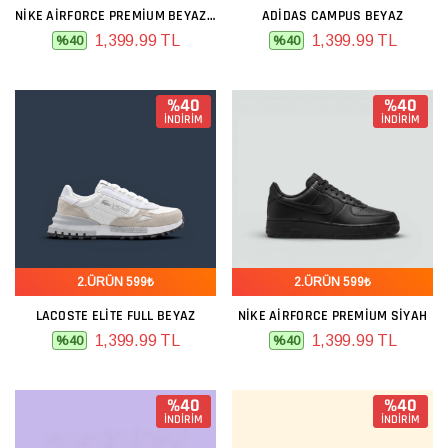
NIKE AIRFORCE PREMIUM BEYAZ GRI LACIVERT
ADIDAS CAMPUS BEYAZ
1,399.99 TL
1,399.99 TL
%40
%40
%40
%40
İNDİRİM
İNDİRİM
2.ÜRÜN 599₺
2.ÜRÜN 599₺
LACOSTE ELITE FULL BEYAZ
NIKE AIRFORCE PREMIUM SIYAH
1,399.99 TL
1,399.99 TL
%40
%40
%40
%40
İNDİRİM
İNDİRİM