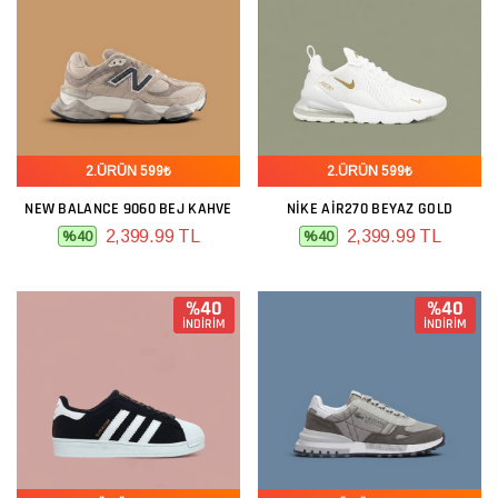
2.ÜRÜN 599₺
2.ÜRÜN 599₺
NEW BALANCE 9060 BEJ KAHVE
NIKE AIR270 BEYAZ GOLD
2,399.99 TL
2,399.99 TL
%40
%40
%40
%40
İNDİRİM
İNDİRİM