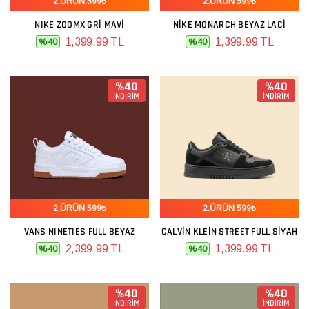
2.ÜRÜN 599₺
2.ÜRÜN 599₺
NIKE ZOOMX GRI MAVI
NIKE MONARCH BEYAZ LACI
1,399.99 TL
1,399.99 TL
%40
%40
%40
%40
İNDİRİM
İNDİRİM
2.ÜRÜN 599₺
2.ÜRÜN 599₺
VANS NINETIES FULL BEYAZ
CALVIN KLEIN STREET FULL SIYAH
2,399.99 TL
1,399.99 TL
%40
%40
%40
%40
İNDİRİM
İNDİRİM