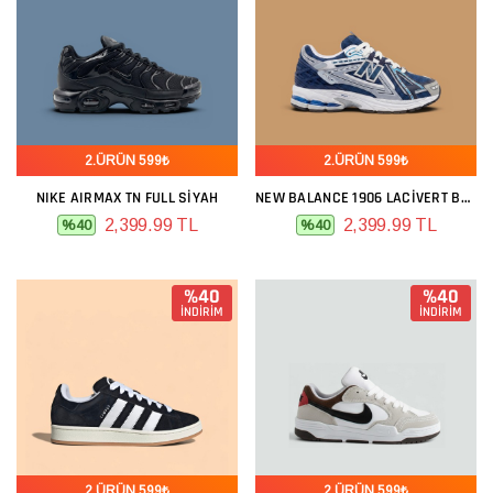
2.ÜRÜN 599₺
2.ÜRÜN 599₺
NIKE AIRMAX TN FULL SIYAH
NEW BALANCE 1906 LACIVERT BEYAZ
2,399.99 TL
2,399.99 TL
%40
%40
%40
%40
İNDİRİM
İNDİRİM
2.ÜRÜN 599₺
2.ÜRÜN 599₺