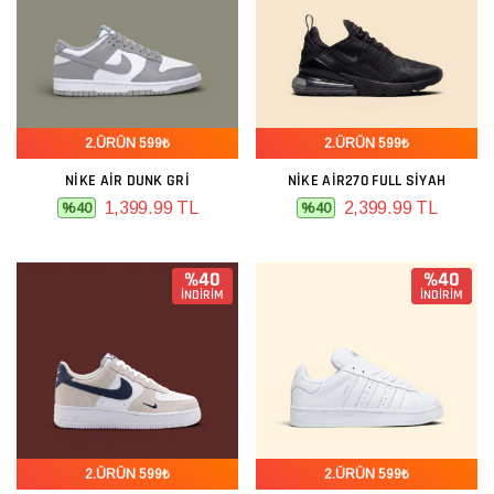
2.ÜRÜN 599₺
2.ÜRÜN 599₺
NIKE AIR DUNK GRI
NIKE AIR270 FULL SIYAH
1,399.99 TL
2,399.99 TL
%40
%40
%40
%40
İNDİRİM
İNDİRİM
2.ÜRÜN 599₺
2.ÜRÜN 599₺