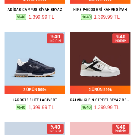
ADIDAS CAMPUS SIYAH BEYAZ
NIKE P-6000 GRI KAHVE SIYAH
1,399.99 TL
1,399.99 TL
%40
%40
%40
%40
İNDİRİM
İNDİRİM
2.ÜRÜN 599₺
2.ÜRÜN 599₺
LACOSTE ELITE LACIVERT
CALVIN KLEIN STREET BEYAZ BEJ SIYAH
1,399.99 TL
1,399.99 TL
%40
%40
%40
%40
İNDİRİM
İNDİRİM