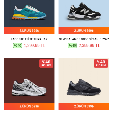
2.ÜRÜN 599₺
2.ÜRÜN 599₺
LACOSTE ELITE TURKUAZ
NEW BALANCE 9060 SIYAH BEYAZ
1,399.99 TL
2,399.99 TL
%40
%40
%40
%40
İNDİRİM
İNDİRİM
2.ÜRÜN 599₺
2.ÜRÜN 599₺