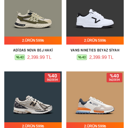
2.ÜRÜN 599₺
2.ÜRÜN 599₺
ADIDAS NOVA BEJ HAKI
VANS NINETIES BEYAZ SIYAH
2,399.99 TL
2,399.99 TL
%40
%40
%40
%40
İNDİRİM
İNDİRİM
2.ÜRÜN 599₺
2.ÜRÜN 599₺