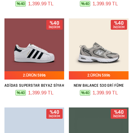
1,399.99 TL
1,399.99 TL
%40
%40
%40
%40
İNDİRİM
İNDİRİM
2.ÜRÜN 599₺
2.ÜRÜN 599₺
ADIDAS SUPERSTAR BEYAZ SIYAH
NEW BALANCE 530 GRI FÜME
1,399.99 TL
1,399.99 TL
%40
%40
%40
%40
İNDİRİM
İNDİRİM