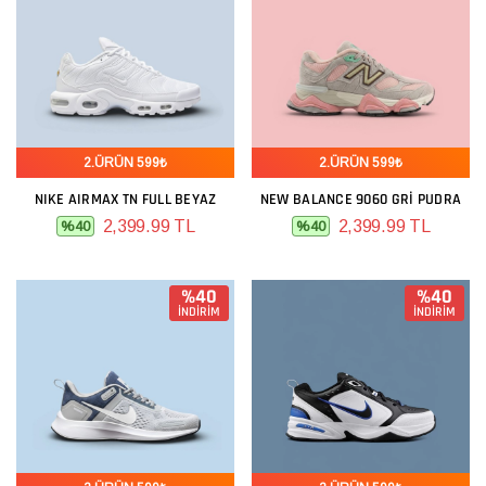
2.ÜRÜN 599₺
2.ÜRÜN 599₺
NIKE AIRMAX TN FULL BEYAZ
NEW BALANCE 9060 GRI PUDRA
2,399.99 TL
2,399.99 TL
%40
%40
%40
%40
İNDİRİM
İNDİRİM