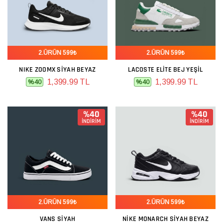
2.ÜRÜN 599₺
2.ÜRÜN 599₺
NIKE ZOOMX SIYAH BEYAZ
LACOSTE ELITE BEJ YEŞIL
1,399.99 TL
1,399.99 TL
%40
%40
%40
%40
İNDİRİM
İNDİRİM
2.ÜRÜN 599₺
2.ÜRÜN 599₺
VANS SIYAH
NIKE MONARCH SIYAH BEYAZ