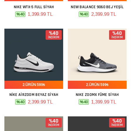
NIKE WTX-5 FULL SIYAH
NEW BALANCE 9060 BEJ YEŞIL
1,399.99 TL
2,399.99 TL
%40
%40
%40
%40
İNDİRİM
İNDİRİM
2.ÜRÜN 599₺
2.ÜRÜN 599₺
NIKE AIRZOOM BEYAZ SIYAH
NIKE ZOOMX FÜME SIYAH
2,399.99 TL
1,399.99 TL
%40
%40
%40
%40
İNDİRİM
İNDİRİM