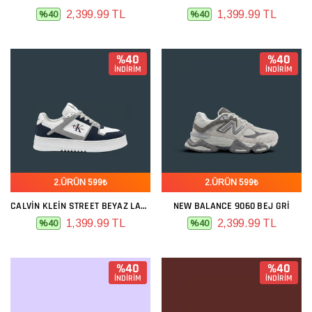
2,399.99 TL
1,399.99 TL
%40
%40
%40
%40
İNDİRİM
İNDİRİM
2.ÜRÜN 599₺
2.ÜRÜN 599₺
CALVIN KLEIN STREET BEYAZ LACIVERT
NEW BALANCE 9060 BEJ GRI
1,399.99 TL
2,399.99 TL
%40
%40
%40
%40
İNDİRİM
İNDİRİM