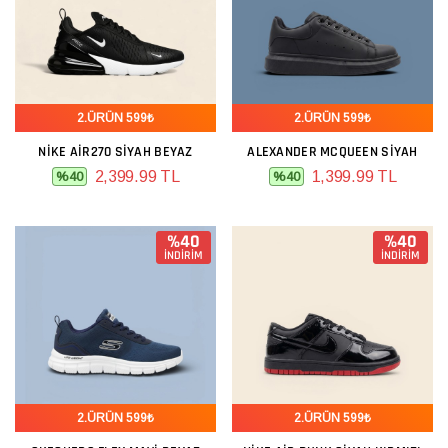
2.ÜRÜN 599₺
2.ÜRÜN 599₺
NIKE AIR270 SIYAH BEYAZ
ALEXANDER MCQUEEN SIYAH
2,399.99 TL
1,399.99 TL
%40
%40
%40
%40
İNDİRİM
İNDİRİM
2.ÜRÜN 599₺
2.ÜRÜN 599₺