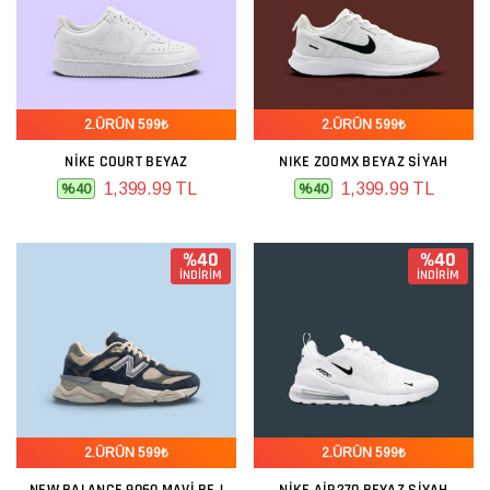
2.ÜRÜN 599₺
2.ÜRÜN 599₺
NIKE COURT BEYAZ
NIKE ZOOMX BEYAZ SIYAH
1,399.99 TL
1,399.99 TL
%40
%40
%40
%40
İNDİRİM
İNDİRİM
2.ÜRÜN 599₺
2.ÜRÜN 599₺