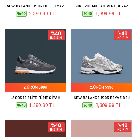
NEW BALANCE 1906 FULL BEYAZ
NIKE ZOOMX LACIVERT BEYAZ
2,399.99 TL
1,399.99 TL
%40
%40
%40
%40
İNDİRİM
İNDİRİM
2.ÜRÜN 599₺
2.ÜRÜN 599₺
LACOSTE ELITE FÜME SIYAH
NEW BALANCE 1906 BEYAZ BEJ
1,399.99 TL
2,399.99 TL
%40
%40
%40
%40
İNDİRİM
İNDİRİM