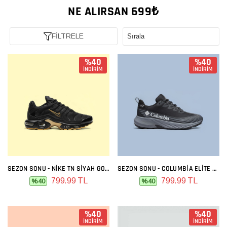
NE ALIRSAN 699₺
FİLTRELE
%40
%40
İNDİRİM
İNDİRİM
SEZON SONU - NIKE TN SIYAH GOLD
SEZON SONU - COLUMBIA ELITE SIYAH FÜME
799.99 TL
799.99 TL
%40
%40
%40
%40
İNDİRİM
İNDİRİM