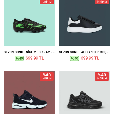
İNDİRİM
İNDİRİM
SEZON SONU - NIKE MDS KRAMPON SIYAH YEŞIL
SEZON SONU - ALEXANDER MCQUEEN SIYAH BEYAZ
699.99 TL
699.99 TL
%40
%40
%40
%40
İNDİRİM
İNDİRİM