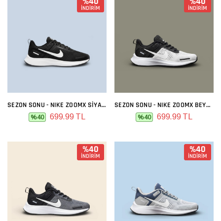
%40
%40
İNDİRİM
İNDİRİM
SEZON SONU - NIKE ZOOMX SIYAH BEYAZ
SEZON SONU - NIKE ZOOMX BEYAZ ARKASI SIYAH
699.99 TL
699.99 TL
%40
%40
%40
%40
İNDİRİM
İNDİRİM