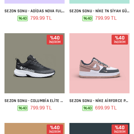
SEZON SONU - ADIDAS NOVA FULL BEYAZ
SEZON SONU - NIKE TN SIYAH GÜMÜŞ
799.99 TL
799.99 TL
%40
%40
%40
%40
İNDİRİM
İNDİRİM
SEZON SONU - COLUMBIA ELITE SIYAH BEYAZ
SEZON SONU - NIKE AIRFORCE PREMIUM GRI MELO
799.99 TL
699.99 TL
%40
%40
%40
%40
İNDİRİM
İNDİRİM