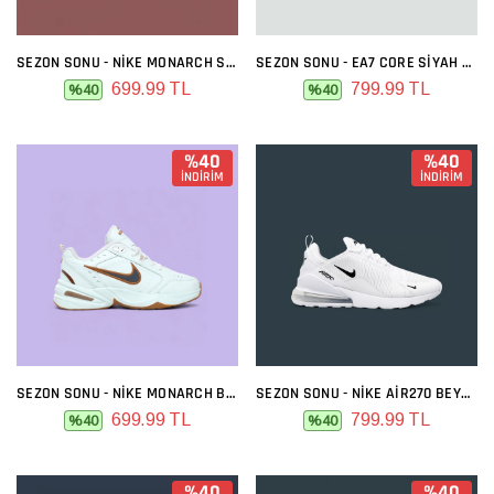
SEZON SONU - NIKE MONARCH SIYAH BEYAZ
SEZON SONU - EA7 CORE SIYAH GRI
699.99 TL
799.99 TL
%40
%40
%40
%40
İNDİRİM
İNDİRİM
SEZON SONU - NIKE MONARCH BEYAZ GOLD
SEZON SONU - NIKE AIR270 BEYAZ SIYAH
699.99 TL
799.99 TL
%40
%40
%40
%40