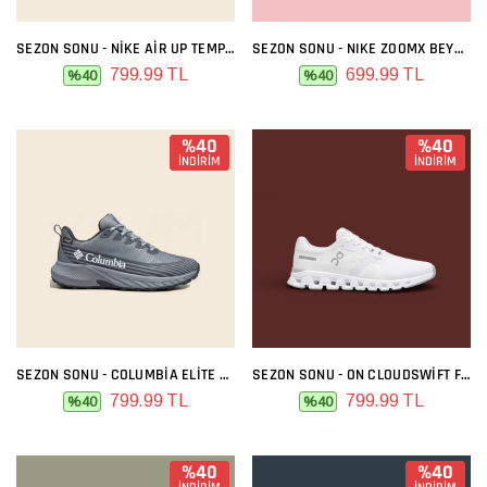
SEZON SONU - NIKE AIR UP TEMPO COLOR
SEZON SONU - NIKE ZOOMX BEYAZ LACIVERT
799.99 TL
699.99 TL
%40
%40
%40
%40
İNDİRİM
İNDİRİM
SEZON SONU - COLUMBIA ELITE GRI SIYAH
SEZON SONU - ON CLOUDSWIFT FULL BEYAZ
799.99 TL
799.99 TL
%40
%40
%40
%40