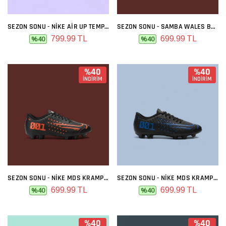
SEZON SONU - NIKE AIR UP TEMPO BEYAZ SIYAH KIRMIZI
SEZON SONU - SAMBA WALES BONNER BORDO
799.99 TL
699.99 TL
%40
%40
%40
%40
İNDİRİM
İNDİRİM
SEZON SONU - NIKE MDS KRAMPON SIYAH TURUNCU
SEZON SONU - NIKE MDS KRAMPON SIYAH MAVI
699.99 TL
699.99 TL
%40
%40
%40
%40