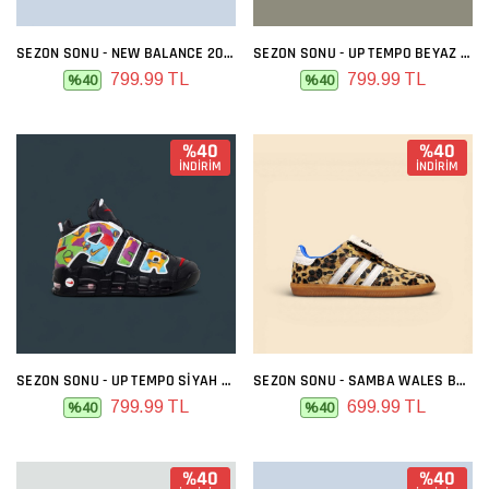
SEZON SONU - NEW BALANCE 2000 SIYAH FÜME
SEZON SONU - UP TEMPO BEYAZ GRI
799.99 TL
799.99 TL
%40
%40
%40
%40
İNDİRİM
İNDİRİM
SEZON SONU - UP TEMPO SIYAH COLOR
SEZON SONU - SAMBA WALES BONNER LEOPAR
799.99 TL
699.99 TL
%40
%40
%40
%40