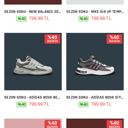
SEZON SONU - NEW BALANCE 2000 BEYAZ SIYAH
SEZON SONU - NIKE AIR UP TEMPO BEYAZ SIYAH
799.99 TL
799.99 TL
%40
%40
%40
%40
İNDİRİM
İNDİRİM
SEZON SONU - ADIDAS NOVA BEYAZ FÜME
SEZON SONU - ADIDAS NOVA SIYAH KIRMIZI
799.99 TL
799.99 TL
%40
%40
%40
%40
İNDİRİM
İNDİRİM