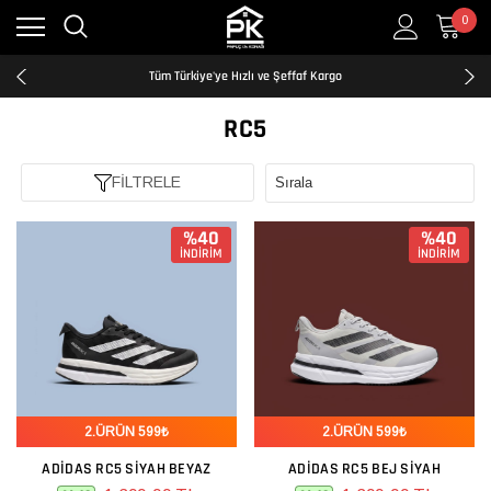
0
Kredi Kartına Taksit İmkanı
2500₺ ve Üzeri Ücretsiz Kargo
Tüm Türkiye'ye Hızlı ve Şeffaf Kargo
Kredi Kartına Taksit İmkanı
2500₺ ve Üzeri Ücretsiz Kargo
RC5
Tüm Türkiye'ye Hızlı ve Şeffaf Kargo
Kredi Kartına Taksit İmkanı
FİLTRELE
%40
%40
İNDİRİM
İNDİRİM
2.ÜRÜN 599₺
2.ÜRÜN 599₺
ADIDAS RC5 SIYAH BEYAZ
ADIDAS RC5 BEJ SIYAH