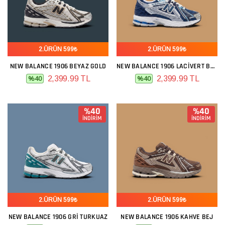
2.ÜRÜN 599₺
2.ÜRÜN 599₺
NEW BALANCE 1906 BEYAZ GOLD
NEW BALANCE 1906 LACIVERT BEYAZ
2,399.99 TL
2,399.99 TL
%40
%40
%40
%40
İNDİRİM
İNDİRİM
2.ÜRÜN 599₺
2.ÜRÜN 599₺
NEW BALANCE 1906 GRI TURKUAZ
NEW BALANCE 1906 KAHVE BEJ