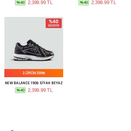
2,399.99 TL
2,399.99 TL
%40
%40
%40
İNDİRİM
2.ÜRÜN 599₺
NEW BALANCE 1906 SIYAH BEYAZ
2,399.99 TL
%40