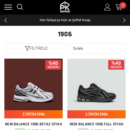
0
Kredi Kartına Taksit İmkanı
2500₺ ve Üzeri Ücretsiz Kargo
Tüm Türkiye'ye Hızlı ve Şeffaf Kargo
Kredi Kartına Taksit İmkanı
2500₺ ve Üzeri Ücretsiz Kargo
1906
Tüm Türkiye'ye Hızlı ve Şeffaf Kargo
Kredi Kartına Taksit İmkanı
FİLTRELE
%40
%40
İNDİRİM
İNDİRİM
2.ÜRÜN 599₺
2.ÜRÜN 599₺
NEW BALANCE 1906 BEYAZ SIYAH
NEW BALANCE 1906 FULL SIYAH