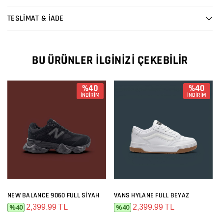
TESLİMAT & İADE
BU ÜRÜNLER İLGINIZI ÇEKEBILIR
%40
%40
İNDİRİM
İNDİRİM
NEW BALANCE 9060 FULL SIYAH
VANS HYLANE FULL BEYAZ
2,399.99 TL
2,399.99 TL
%40
%40