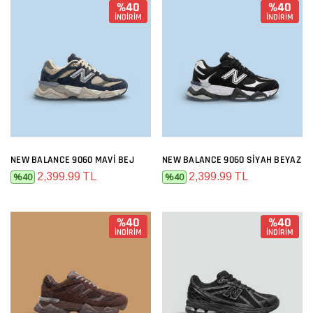
%40
%40
İNDİRİM
İNDİRİM
NEW BALANCE 9060 MAVI BEJ
NEW BALANCE 9060 SIYAH BEYAZ
2,399.99 TL
2,399.99 TL
%40
%40
%40
%40
İNDİRİM
İNDİRİM