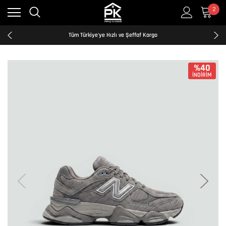
2
Kredi Kartına Taksit İmkanı
2500₺ ve Üzeri Ücretsiz Kargo
Tüm Türkiye'ye Hızlı ve Şeffaf Kargo
Kredi Kartına Taksit İmkanı
2500₺ ve Üzeri Ücretsiz Kargo
Tüm Türkiye'ye Hızlı ve Şeffaf Kargo
%40
İNDİRİM
Kredi Kartına Taksit İmkanı