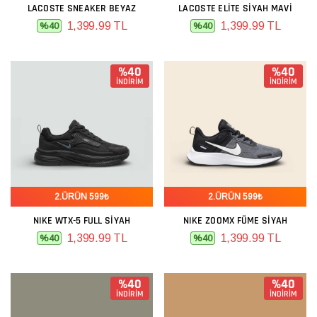
LACOSTE SNEAKER BEYAZ
LACOSTE ELITE SIYAH MAVI
1,399.99 TL
1,399.99 TL
%40
%40
%40
%40
İNDİRİM
İNDİRİM
2.ÜRÜN 599₺
2.ÜRÜN 599₺
NIKE WTX-5 FULL SIYAH
NIKE ZOOMX FÜME SIYAH
1,399.99 TL
1,399.99 TL
%40
%40
%40
%40
İNDİRİM
İNDİRİM