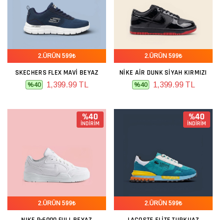
2.ÜRÜN 599₺
2.ÜRÜN 599₺
SKECHERS FLEX MAVI BEYAZ
NIKE AIR DUNK SIYAH KIRMIZI
1,399.99 TL
1,399.99 TL
%40
%40
%40
%40
İNDİRİM
İNDİRİM
2.ÜRÜN 599₺
2.ÜRÜN 599₺