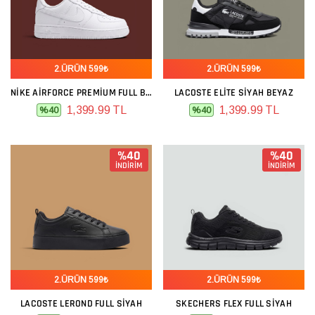
2.ÜRÜN 599₺
2.ÜRÜN 599₺
NIKE AIRFORCE PREMIUM FULL BEYAZ
LACOSTE ELITE SIYAH BEYAZ
1,399.99 TL
1,399.99 TL
%40
%40
%40
%40
İNDİRİM
İNDİRİM
2.ÜRÜN 599₺
2.ÜRÜN 599₺
LACOSTE LEROND FULL SIYAH
SKECHERS FLEX FULL SIYAH