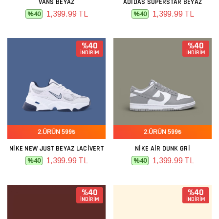
VANS BEYAZ
ADIDAS SUPERSTAR BEYAZ
1,399.99 TL
1,399.99 TL
%40
%40
%40
%40
İNDİRİM
İNDİRİM
2.ÜRÜN 599₺
2.ÜRÜN 599₺
NIKE NEW JUST BEYAZ LACIVERT
NIKE AIR DUNK GRI
1,399.99 TL
1,399.99 TL
%40
%40
%40
%40
İNDİRİM
İNDİRİM