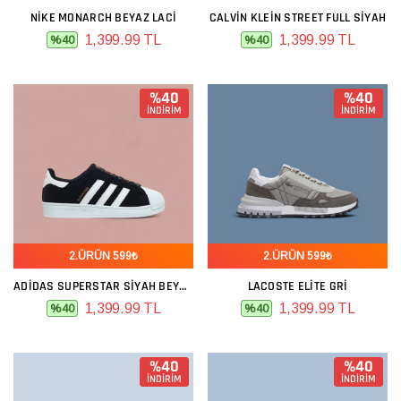
NIKE MONARCH BEYAZ LACI
CALVIN KLEIN STREET FULL SIYAH
1,399.99 TL
1,399.99 TL
%40
%40
%40
%40
İNDİRİM
İNDİRİM
2.ÜRÜN 599₺
2.ÜRÜN 599₺
ADIDAS SUPERSTAR SIYAH BEYAZ NUBUK
LACOSTE ELITE GRI
1,399.99 TL
1,399.99 TL
%40
%40
%40
%40
İNDİRİM
İNDİRİM