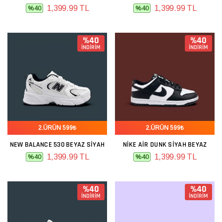
1,399.99 TL
1,399.99 TL
%40
%40
%40
%40
İNDİRİM
İNDİRİM
2.ÜRÜN 599₺
2.ÜRÜN 599₺
NEW BALANCE 530 BEYAZ SIYAH
NIKE AIR DUNK SIYAH BEYAZ
1,399.99 TL
1,399.99 TL
%40
%40
%40
%40
İNDİRİM
İNDİRİM