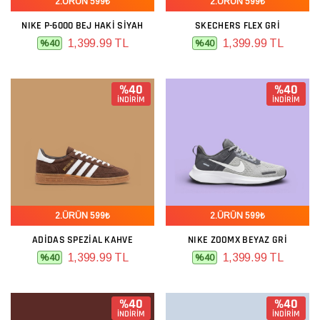
2.ÜRÜN 599₺
2.ÜRÜN 599₺
NIKE P-6000 BEJ HAKI SIYAH
SKECHERS FLEX GRI
1,399.99 TL
1,399.99 TL
%40
%40
%40
%40
İNDİRİM
İNDİRİM
2.ÜRÜN 599₺
2.ÜRÜN 599₺
ADIDAS SPEZIAL KAHVE
NIKE ZOOMX BEYAZ GRI
1,399.99 TL
1,399.99 TL
%40
%40
%40
%40
İNDİRİM
İNDİRİM