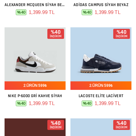
ALEXANDER MCQUEEN SIYAH BEYAZ
ADIDAS CAMPUS SIYAH BEYAZ
1,399.99 TL
1,399.99 TL
%40
%40
%40
%40
İNDİRİM
İNDİRİM
2.ÜRÜN 599₺
2.ÜRÜN 599₺
NIKE P-6000 GRI KAHVE SIYAH
LACOSTE ELITE LACIVERT
1,399.99 TL
1,399.99 TL
%40
%40
%40
%40
İNDİRİM
İNDİRİM