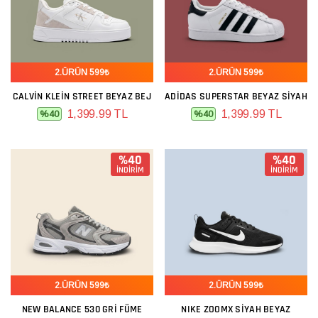
2.ÜRÜN 599₺
2.ÜRÜN 599₺
CALVIN KLEIN STREET BEYAZ BEJ
ADIDAS SUPERSTAR BEYAZ SIYAH
1,399.99 TL
1,399.99 TL
%40
%40
%40
%40
İNDİRİM
İNDİRİM
2.ÜRÜN 599₺
2.ÜRÜN 599₺
NEW BALANCE 530 GRI FÜME
NIKE ZOOMX SIYAH BEYAZ