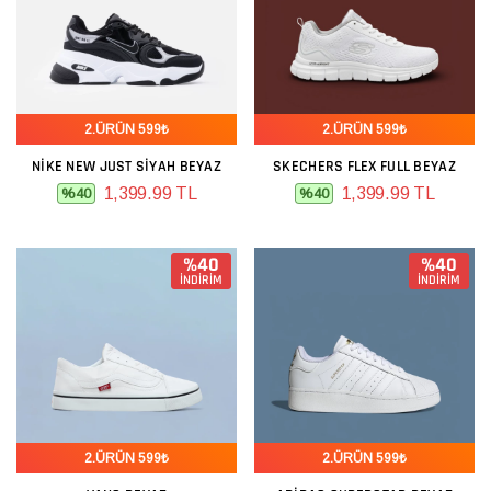
2.ÜRÜN 599₺
2.ÜRÜN 599₺
NIKE NEW JUST SIYAH BEYAZ
SKECHERS FLEX FULL BEYAZ
1,399.99 TL
1,399.99 TL
%40
%40
%40
%40
İNDİRİM
İNDİRİM
2.ÜRÜN 599₺
2.ÜRÜN 599₺