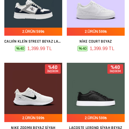
2.ÜRÜN 599₺
2.ÜRÜN 599₺
CALVIN KLEIN STREET BEYAZ LACIVERT
NIKE COURT BEYAZ
1,399.99 TL
1,399.99 TL
%40
%40
%40
%40
İNDİRİM
İNDİRİM
2.ÜRÜN 599₺
2.ÜRÜN 599₺
NIKE ZOOMX BEYAZ SIYAH
LACOSTE LEROND SIYAH BEYAZ