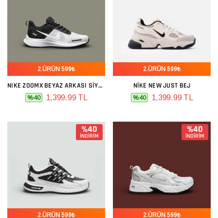
2.ÜRÜN 599₺
2.ÜRÜN 599₺
NIKE ZOOMX BEYAZ ARKASI SIYAH
NIKE NEW JUST BEJ
1,399.99 TL
1,399.99 TL
%40
%40
%40
%40
İNDİRİM
İNDİRİM
2.ÜRÜN 599₺
2.ÜRÜN 599₺