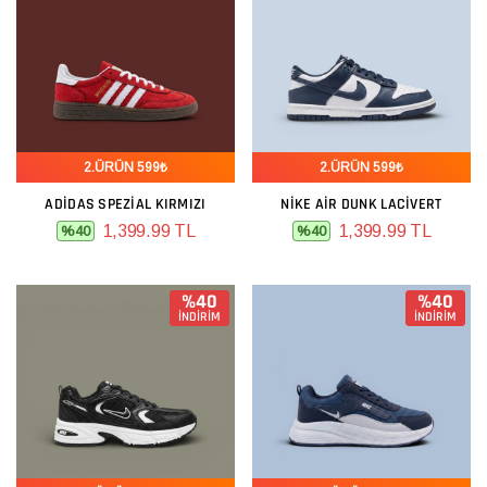
2.ÜRÜN 599₺
2.ÜRÜN 599₺
ADIDAS SPEZIAL KIRMIZI
NIKE AIR DUNK LACIVERT
1,399.99 TL
1,399.99 TL
%40
%40
%40
%40
İNDİRİM
İNDİRİM