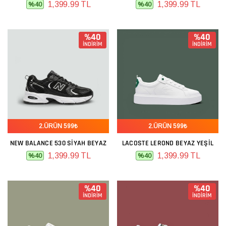
1,399.99 TL
1,399.99 TL
%40
%40
%40
%40
İNDİRİM
İNDİRİM
2.ÜRÜN 599₺
2.ÜRÜN 599₺
NEW BALANCE 530 SIYAH BEYAZ
LACOSTE LEROND BEYAZ YEŞIL
1,399.99 TL
1,399.99 TL
%40
%40
%40
%40
İNDİRİM
İNDİRİM