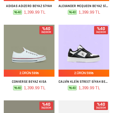
ADIDAS ADIZERO BEYAZ SIYAH
ALEXANDER MCQUEEN BEYAZ SIYAH
1,399.99 TL
1,399.99 TL
%40
%40
%40
%40
İNDİRİM
İNDİRİM
2.ÜRÜN 599₺
2.ÜRÜN 599₺
CONVERSE BEYAZ KISA
CALVIN KLEIN STREET SIYAH BEYAZ
1,399.99 TL
1,399.99 TL
%40
%40
%40
%40
İNDİRİM
İNDİRİM