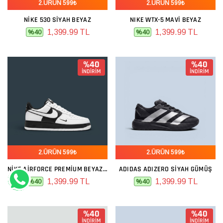
2.ÜRÜN 599₺
2.ÜRÜN 599₺
NIKE 530 SIYAH BEYAZ
NIKE WTX-5 MAVI BEYAZ
1,399.99 TL
1,399.99 TL
%40
%40
%40
%40
İNDİRİM
İNDİRİM
2.ÜRÜN 599₺
2.ÜRÜN 599₺
NIKE AIRFORCE PREMIUM BEYAZ SIYAH
ADIDAS ADIZERO SIYAH GÜMÜŞ
1,399.99 TL
1,399.99 TL
%40
%40
%40
%40
İNDİRİM
İNDİRİM