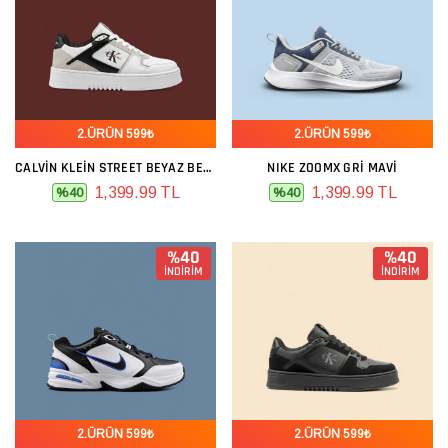
2.ÜRÜN 599₺
2.ÜRÜN 599₺
CALVIN KLEIN STREET BEYAZ BEJ SIYAH
NIKE ZOOMX GRI MAVI
1,399.99 TL
1,399.99 TL
%40
%40
%40
%40
İNDİRİM
İNDİRİM
2.ÜRÜN 599₺
2.ÜRÜN 599₺