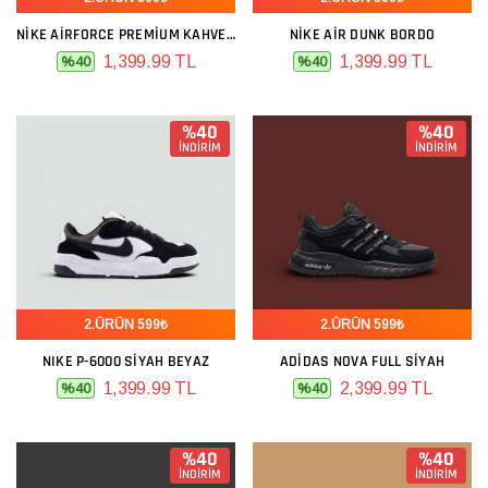
NIKE AIRFORCE PREMIUM KAHVE HARDAL
NIKE AIR DUNK BORDO
1,399.99 TL
1,399.99 TL
%40
%40
%40
%40
İNDİRİM
İNDİRİM
2.ÜRÜN 599₺
2.ÜRÜN 599₺
NIKE P-6000 SIYAH BEYAZ
ADIDAS NOVA FULL SIYAH
1,399.99 TL
2,399.99 TL
%40
%40
%40
%40
İNDİRİM
İNDİRİM