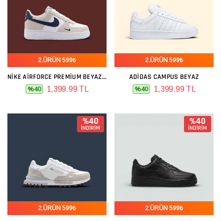
2.ÜRÜN 599₺
2.ÜRÜN 599₺
NIKE AIRFORCE PREMIUM BEYAZ GRI LACIVERT
ADIDAS CAMPUS BEYAZ
1,399.99 TL
1,399.99 TL
%40
%40
%40
%40
İNDİRİM
İNDİRİM
2.ÜRÜN 599₺
2.ÜRÜN 599₺