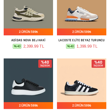
2.ÜRÜN 599₺
2.ÜRÜN 599₺
ADIDAS NOVA BEJ HAKI
LACOSTE ELITE BEYAZ TURUNCU
2,399.99 TL
1,399.99 TL
%40
%40
%40
%40
İNDİRİM
İNDİRİM
2.ÜRÜN 599₺
2.ÜRÜN 599₺