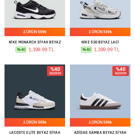
2.ÜRÜN 599₺
2.ÜRÜN 599₺
NIKE MONARCH SIYAH BEYAZ
NIKE 530 BEYAZ LACI
1,399.99 TL
1,399.99 TL
%40
%40
%40
%40
İNDİRİM
İNDİRİM
2.ÜRÜN 599₺
2.ÜRÜN 599₺
LACOSTE ELITE BEYAZ SIYAH
ADIDAS SAMBA BEYAZ SIYAH