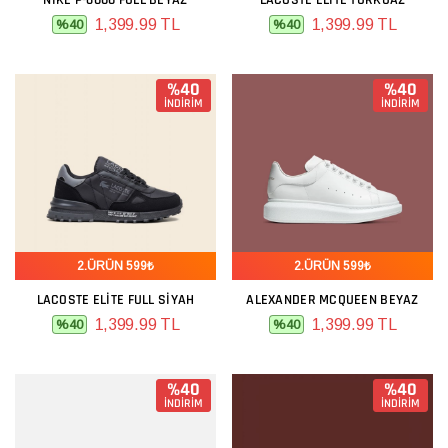
NIKE P-6000 FULL BEYAZ
LACOSTE ELITE TURKUAZ
1,399.99 TL
1,399.99 TL
%40
%40
%40
%40
İNDİRİM
İNDİRİM
2.ÜRÜN 599₺
2.ÜRÜN 599₺
LACOSTE ELITE FULL SIYAH
ALEXANDER MCQUEEN BEYAZ
1,399.99 TL
1,399.99 TL
%40
%40
%40
%40
İNDİRİM
İNDİRİM