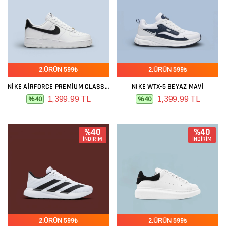
2.ÜRÜN 599₺
2.ÜRÜN 599₺
NIKE AIRFORCE PREMIUM CLASSIC BEYAZ SIYAH
NIKE WTX-5 BEYAZ MAVI
1,399.99 TL
1,399.99 TL
%40
%40
%40
%40
İNDİRİM
İNDİRİM
2.ÜRÜN 599₺
2.ÜRÜN 599₺