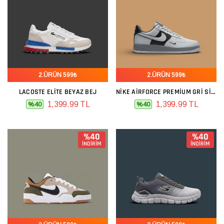
2.ÜRÜN 599₺
2.ÜRÜN 599₺
LACOSTE ELITE BEYAZ BEJ
NIKE AIRFORCE PREMIUM GRI SIYAH
1,399.99 TL
1,399.99 TL
%40
%40
%40
%40
İNDİRİM
İNDİRİM