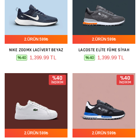
2.ÜRÜN 599₺
2.ÜRÜN 599₺
NIKE ZOOMX LACIVERT BEYAZ
LACOSTE ELITE FÜME SIYAH
1,399.99 TL
1,399.99 TL
%40
%40
%40
%40
İNDİRİM
İNDİRİM
2.ÜRÜN 599₺
2.ÜRÜN 599₺