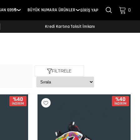
0
SAN 699₺
BÜYÜK NUMARA ÜRÜNLER
GİRİŞ YAP
❯
❯
Kredi Kartına Taksit İmkanı
FİLTRELE
%40
%40
İNDİRİM
İNDİRİM