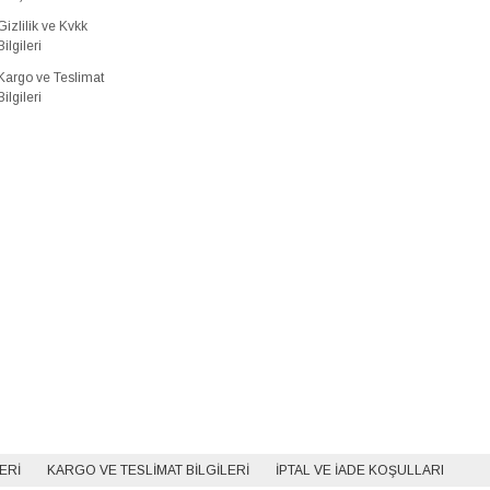
Gizlilik ve Kvkk
Bilgileri
Kargo ve Teslimat
Bilgileri
LERI
KARGO VE TESLIMAT BILGILERI
İPTAL VE İADE KOŞULLARI