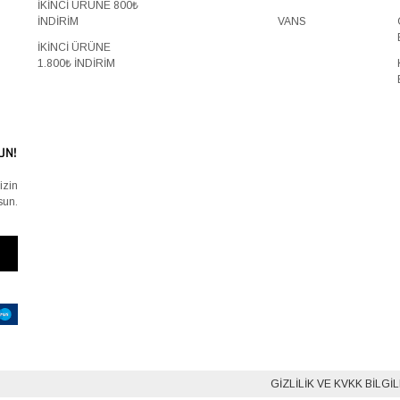
İKİNCİ ÜRÜNE 800₺
İNDİRİM
VANS
İKİNCİ ÜRÜNE
1.800₺ İNDİRİM
UN!
izin
sun.
GIZLILIK VE KVKK BILGI