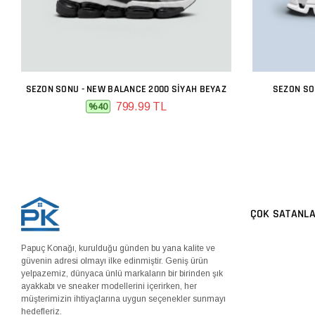
SEZON SONU - NEW BALANCE 2000 SIYAH BEYAZ
SEZON SO
SEPETE EKLE
799.99 TL
%40
ÇOK SATANL
Papuç Konağı, kurulduğu günden bu yana kalite ve
güvenin adresi olmayı ilke edinmiştir. Geniş ürün
yelpazemiz, dünyaca ünlü markaların bir birinden şık
ayakkabı ve sneaker modellerini içerirken, her
müşterimizin ihtiyaçlarına uygun seçenekler sunmayı
hedefleriz.