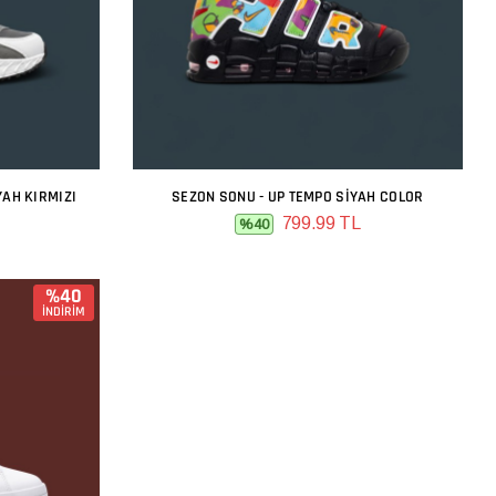
YAH KIRMIZI
SEZON SONU - UP TEMPO SIYAH COLOR
SEPETE EKLE
799.99 TL
%40
%40
İNDİRİM