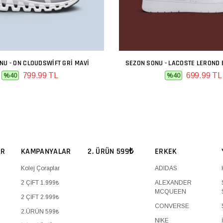
NU - ON CLOUDSWIFT GRI MAVI
SEZON SONU - LACOSTE LEROND 
SEPETE EKLE
SEPETE EKLE
799.99 TL
699.99 TL
%40
%40
AR
KAMPANYALAR
2. ÜRÜN 599₺
ERKEK
Kolej Çoraplar
ADIDAS
2 ÇİFT 1.999₺
ALEXANDER
MCQUEEN
2 ÇİFT 2.999₺
CONVERSE
2.ÜRÜN 599₺
NIKE