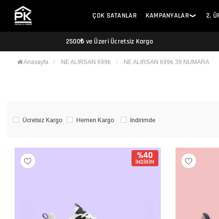
ÇOK SATANLAR
KAMPANYALAR
2. 
❯
2500₺ ve Üzeri Ücretsiz Kargo
Anasayfa
NE ALIRSAN 699₺
NE ALIRSAN 699₺ 39 NUMARA
Ücretsiz Kargo
Hemen Kargo
İndirimde
%40
İNDİRİM