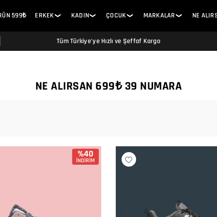
ÜRÜN 599₺
ERKEK
KADIN
ÇOCUK
MARKALAR
NE ALIR
❯
❯
❯
❯
Tüm Türkiye'ye Hızlı ve Şeffaf Kargo
NE ALIRSAN 699₺ 39 NUMARA
%40
İNDİRİM