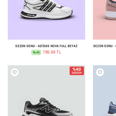
SEZON SONU - ADIDAS NOVA FULL BEYAZ
SEZON SONU -
SEPETE EKLE
799.99 TL
%40
%40
İNDİRİM