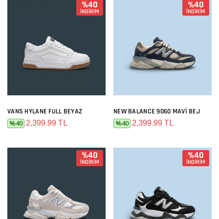
%40
%40
İNDİRİM
İNDİRİM
VANS HYLANE FULL BEYAZ
NEW BALANCE 9060 MAVI BEJ
2,399.99 TL
2,399.99 TL
%40
%40
%40
%40
İNDİRİM
İNDİRİM