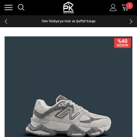
1
Kredi Kartına Taksit İmkanı
2500₺ ve Üzeri Ücretsiz Kargo
Tüm Türkiye'ye Hızlı ve Şeffaf Kargo
Kredi Kartına Taksit İmkanı
2500₺ ve Üzeri Ücretsiz Kargo
Tüm Türkiye'ye Hızlı ve Şeffaf Kargo
%40
İNDİRİM
Kredi Kartına Taksit İmkanı