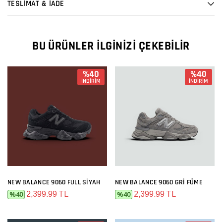
TESLİMAT & İADE
BU ÜRÜNLER İLGINIZI ÇEKEBILIR
%40
%40
İNDİRİM
İNDİRİM
NEW BALANCE 9060 FULL SIYAH
NEW BALANCE 9060 GRI FÜME
2,399.99 TL
2,399.99 TL
%40
%40