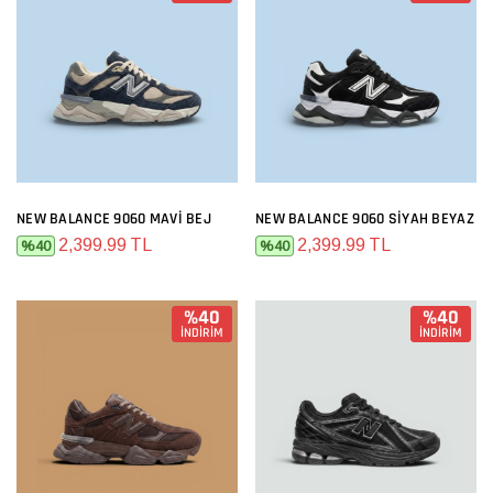
NEW BALANCE 9060 MAVI BEJ
NEW BALANCE 9060 SIYAH BEYAZ
2,399.99 TL
2,399.99 TL
%40
%40
%40
%40
İNDİRİM
İNDİRİM