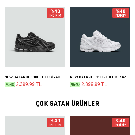
%40
%40
İNDİRİM
İNDİRİM
NEW BALANCE 1906 FULL SIYAH
NEW BALANCE 1906 FULL BEYAZ
2,399.99 TL
2,399.99 TL
%40
%40
ÇOK SATAN ÜRÜNLER
%40
%40
İNDİRİM
İNDİRİM