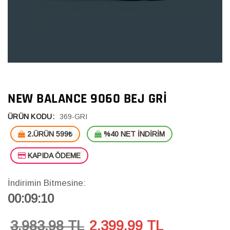
NEW BALANCE 9060 BEJ GRI
ÜRÜN KODU:
369-GRI
2.ÜRÜN 599₺
%40 NET İNDİRİM
KAPIDA ÖDEME
İndirimin Bitmesine:
00:09:10
3,983.98 TL
2,399.99
TL