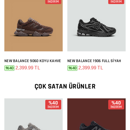
İNDİRİM
İNDİRİM
NEW BALANCE 9060 KOYU KAHVE
NEW BALANCE 1906 FULL SIYAH
2,399.99 TL
2,399.99 TL
%40
%40
ÇOK SATAN ÜRÜNLER
%40
%40
İNDİRİM
İNDİRİM