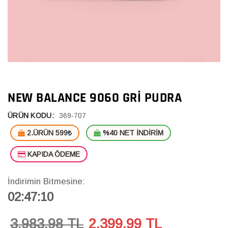
NEW BALANCE 9060 GRI PUDRA
ÜRÜN KODU:
369-707
2.ÜRÜN 599₺
%40 NET İNDİRİM
KAPIDA ÖDEME
İndirimin Bitmesine:
02:47:09
3,983.98 TL
2,399.99
TL