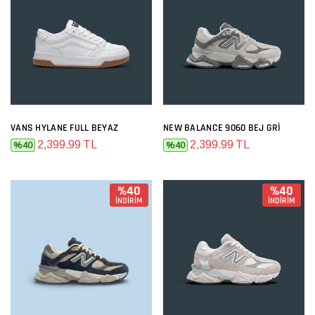
VANS HYLANE FULL BEYAZ
NEW BALANCE 9060 BEJ GRI
2,399.99 TL
2,399.99 TL
%40
%40
%40
%40
İNDİRİM
İNDİRİM