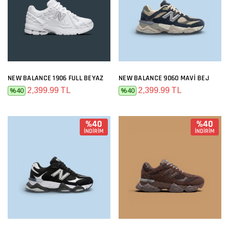
NEW BALANCE 1906 FULL BEYAZ
NEW BALANCE 9060 MAVI BEJ
2,399.99 TL
2,399.99 TL
%40
%40
%40
%40
İNDİRİM
İNDİRİM