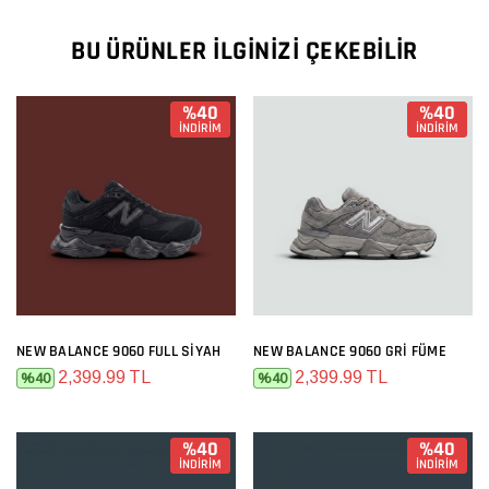
BU ÜRÜNLER İLGINIZI ÇEKEBILIR
%40
%40
İNDİRİM
İNDİRİM
NEW BALANCE 9060 FULL SIYAH
NEW BALANCE 9060 GRI FÜME
2,399.99 TL
2,399.99 TL
%40
%40
%40
%40
İNDİRİM
İNDİRİM