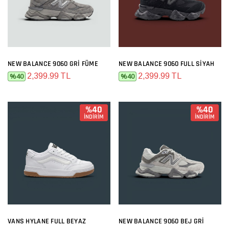
NEW BALANCE 9060 GRI FÜME
NEW BALANCE 9060 FULL SIYAH
2,399.99 TL
2,399.99 TL
%40
%40
%40
%40
İNDİRİM
İNDİRİM
VANS HYLANE FULL BEYAZ
NEW BALANCE 9060 BEJ GRI