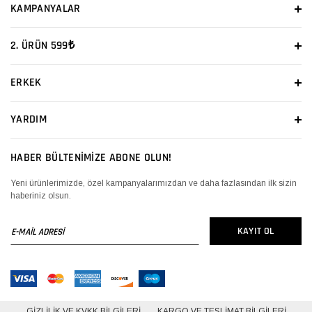
KAMPANYALAR
2. ÜRÜN 599₺
ERKEK
YARDIM
HABER BÜLTENİMİZE ABONE OLUN!
Yeni ürünlerimizde, özel kampanyalarımızdan ve daha fazlasından ilk sizin
haberiniz olsun.
E-
KAYIT OL
MAİL
ADRESİ
GIZLILIK VE KVKK BILGILERI
KARGO VE TESLIMAT BILGILERI