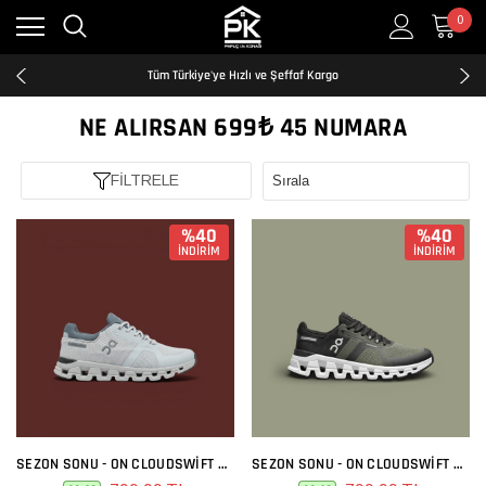
0
Kredi Kartına Taksit İmkanı
2500₺ ve Üzeri Ücretsiz Kargo
Tüm Türkiye'ye Hızlı ve Şeffaf Kargo
Kredi Kartına Taksit İmkanı
2500₺ ve Üzeri Ücretsiz Kargo
NE ALIRSAN 699₺ 45 NUMARA
Tüm Türkiye'ye Hızlı ve Şeffaf Kargo
Kredi Kartına Taksit İmkanı
FİLTRELE
%40
%40
İNDİRİM
İNDİRİM
SEZON SONU - ON CLOUDSWIFT BEYAZ GRI
SEZON SONU - ON CLOUDSWIFT HAKI