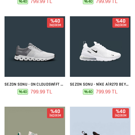
799.99 TL
799.99 TL
%40
%40
%40
%40
İNDİRİM
İNDİRİM
SEZON SONU - ON CLOUDSWIFT GRI FÜME
SEZON SONU - NIKE AIR270 BEYAZ SIYAH
799.99 TL
799.99 TL
%40
%40
%40
%40
İNDİRİM
İNDİRİM