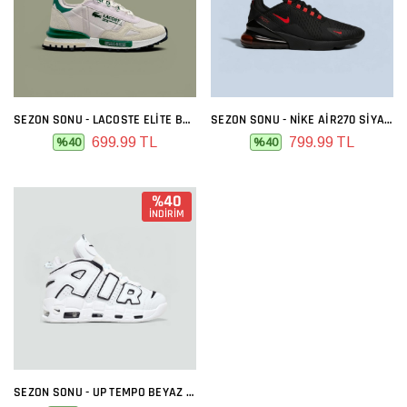
SEZON SONU - LACOSTE ELITE BEJ YEŞIL
SEZON SONU - NIKE AIR270 SIYAH KIRMIZI
699.99 TL
799.99 TL
%40
%40
%40
İNDİRİM
SEZON SONU - UP TEMPO BEYAZ SIYAH