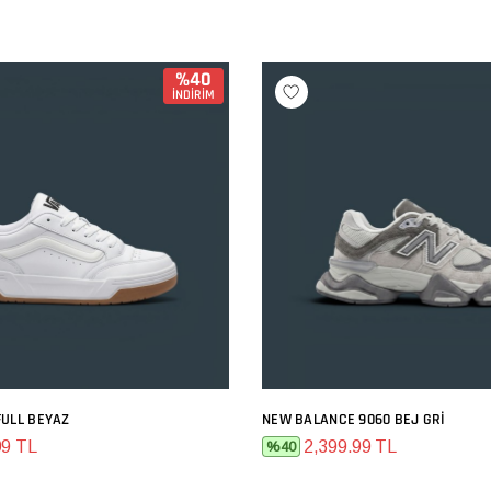
%40
İNDİRİM
FULL BEYAZ
NEW BALANCE 9060 BEJ GRI
SEPETE EKLE
SEPETE EKLE
99 TL
2,399.99 TL
%40