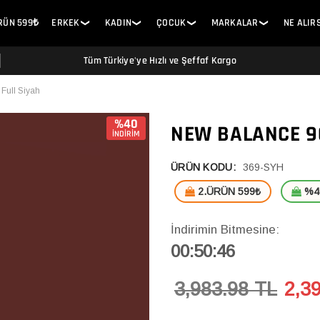
ÜRÜN 599₺
ERKEK
KADIN
ÇOCUK
MARKALAR
NE ALIR
❯
❯
❯
❯
Tüm Türkiye'ye Hızlı ve Şeffaf Kargo
Full Siyah
%40
NEW BALANCE 9
İNDİRİM
ÜRÜN KODU:
369-SYH
2.ÜRÜN 599₺
%40
İndirimin Bitmesine:
00:50:45
3,983.98 TL
2,3