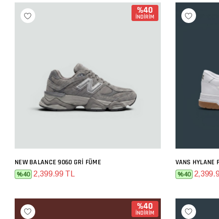
%40
İNDİRİM
NEW BALANCE 9060 GRI FÜME
VANS HYLANE 
SEPETE EKLE
2,399.99 TL
2,399.
%40
%40
%40
İNDİRİM