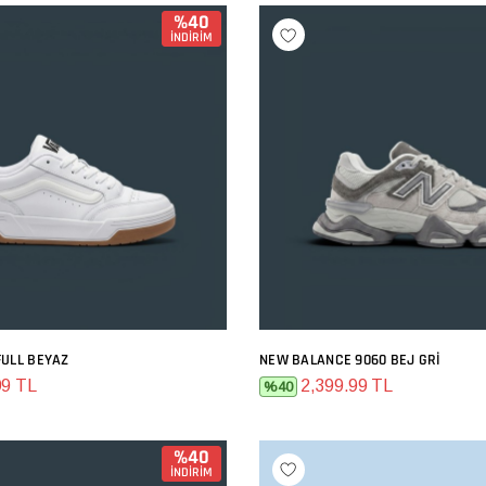
%40
İNDİRİM
FULL BEYAZ
NEW BALANCE 9060 BEJ GRI
SEPETE EKLE
SEPETE EKLE
99 TL
2,399.99 TL
%40
%40
İNDİRİM