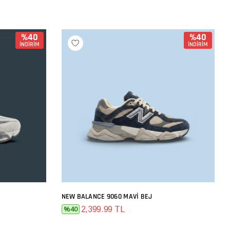
%40
%40
İNDİRİM
İNDİRİM
NEW BALANCE 9060 MAVI BEJ
SEPETE EKLE
2,399.99 TL
%40