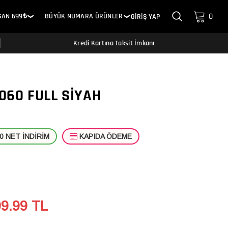
0
SAN 699₺
BÜYÜK NUMARA ÜRÜNLER
GİRİŞ YAP
❯
❯
Kredi Kartına Taksit İmkanı
060 FULL SIYAH
 NET İNDİRİM
KAPIDA ÖDEME
99.99
TL