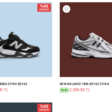
%40
İNDİRİM
9060 SIYAH BEYAZ
NEW BALANCE 1906 BEYAZ SIYAH
SEPETE EKLE
SEPETE EKLE
99 TL
2,399.99 TL
%40
%40
İNDİRİM