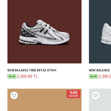
NEW BALANCE 1906 BEYAZ SIYAH
NEW BALANCE 
SEPETE EKLE
2,399.99 TL
2,399.
%40
%40
%40
İNDİRİM