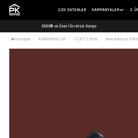
ÇOK SATANLAR
KAMPANYALAR
2. 
❯
2500₺ ve Üzeri Ücretsiz Kargo
Anasayfa
KAMPANYALAR
2 ÇİFT 2.999₺
New Balance 9060 