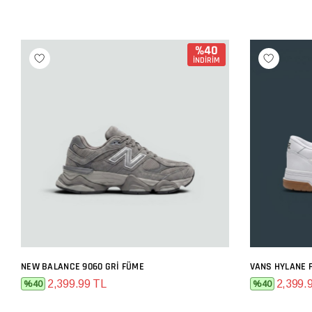
%40
İNDİRİM
NEW BALANCE 9060 GRI FÜME
VANS HYLANE 
SEPETE EKLE
2,399.99 TL
2,399.
%40
%40