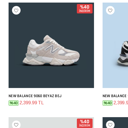
%40
İNDİRİM
NEW BALANCE 9060 BEYAZ BEJ
NEW BALANCE 
SEPETE EKLE
2,399.99 TL
2,399.
%40
%40
%40
İNDİRİM