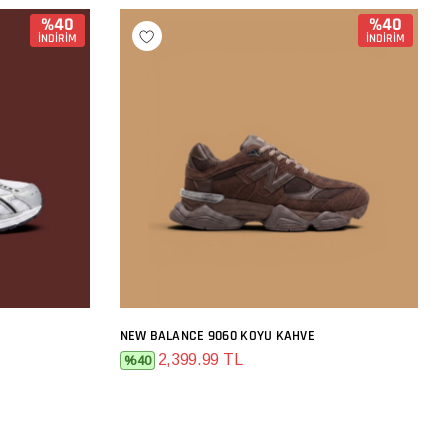
%40
%40
İNDİRİM
İNDİRİM
NEW BALANCE 9060 KOYU KAHVE
SEPETE EKLE
2,399.99 TL
%40