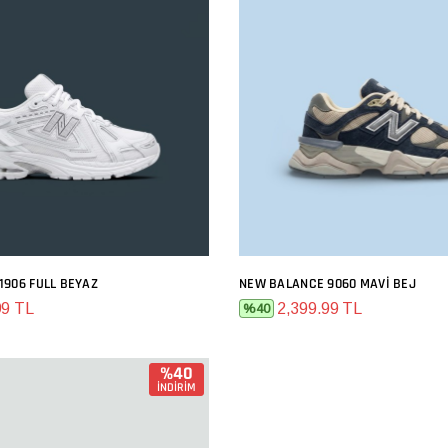
1906 FULL BEYAZ
NEW BALANCE 9060 MAVI BEJ
SEPETE EKLE
SEPETE EKLE
99 TL
2,399.99 TL
%40
%40
İNDİRİM