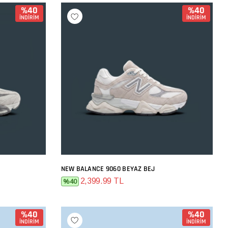
%40
%40
İNDİRİM
İNDİRİM
NEW BALANCE 9060 BEYAZ BEJ
SEPETE EKLE
2,399.99 TL
%40
%40
%40
İNDİRİM
İNDİRİM