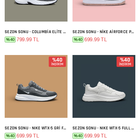
SEZON SONU - COLUMBIA ELITE SIYAH BEYAZ
SEZON SONU - NIKE AIRFORCE PREMIUM GRI MELO
799.99 TL
699.99 TL
%40
%40
%40
%40
İNDİRİM
İNDİRİM
SEZON SONU - NIKE WTX-5 GRI FÜME
SEZON SONU - NIKE WTX-5 FULL BEYAZ
699.99 TL
699.99 TL
%40
%40