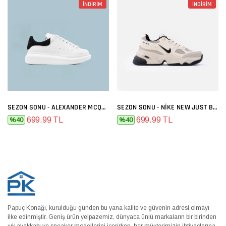
İNDİRİM
İNDİRİM
SEZON SONU - ALEXANDER MCQUEEN BEYAZ SIYAH
SEZON SONU - NIKE NEW JUST BEJ
699.99 TL
699.99 TL
%40
%40
Papuç Konağı, kurulduğu günden bu yana kalite ve güvenin adresi olmayı
ilke edinmiştir. Geniş ürün yelpazemiz, dünyaca ünlü markaların bir birinden
şık ayakkabı ve sneaker modellerini içerirken, her müşterimizin ihtiyaçlarına