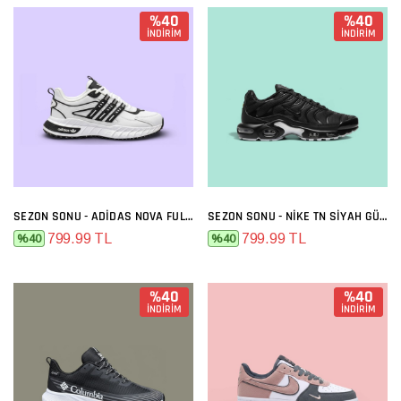
%40
%40
İNDİRİM
İNDİRİM
SEZON SONU - ADIDAS NOVA FULL BEYAZ
SEZON SONU - NIKE TN SIYAH GÜMÜŞ
799.99 TL
799.99 TL
%40
%40
%40
%40
İNDİRİM
İNDİRİM