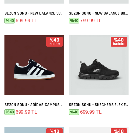
SEZON SONU - NEW BALANCE 530 SIYAH BEYAZ
SEZON SONU - NEW BALANCE 9060 GRI FÜME
699.99 TL
799.99 TL
%40
%40
%40
%40
İNDİRİM
İNDİRİM
SEZON SONU - ADIDAS CAMPUS SIYAH BEYAZ
SEZON SONU - SKECHERS FLEX FULL SIYAH
699.99 TL
699.99 TL
%40
%40
%40
%40