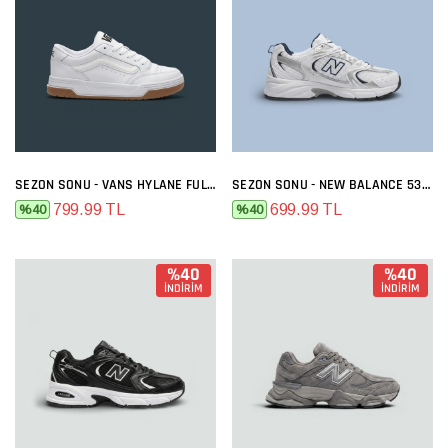
SEZON SONU - VANS HYLANE FULL BEYAZ
SEZON SONU - NEW BALANCE 530 BEYAZ LACI
799.99 TL
699.99 TL
%40
%40
%40
%40
İNDİRİM
İNDİRİM