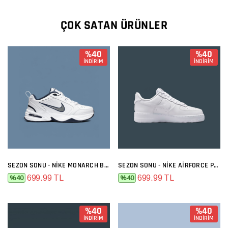
ÇOK SATAN ÜRÜNLER
%40
%40
İNDİRİM
İNDİRİM
SEZON SONU - NIKE MONARCH BEYAZ SIYAH
SEZON SONU - NIKE AIRFORCE PREMIUM FULL BEYAZ
699.99 TL
699.99 TL
%40
%40
%40
%40
İNDİRİM
İNDİRİM