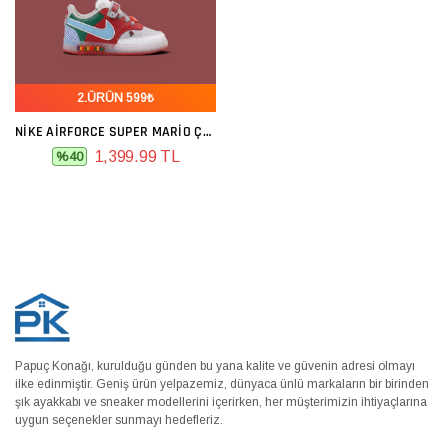
2.ÜRÜN 599₺
NIKE AIRFORCE SUPER MARIO ÇOCUK GRI KIRMIZI YEŞIL
1,399.99 TL
%40
Papuç Konağı, kurulduğu günden bu yana kalite ve güvenin adresi olmayı
ilke edinmiştir. Geniş ürün yelpazemiz, dünyaca ünlü markaların bir birinden
şık ayakkabı ve sneaker modellerini içerirken, her müşterimizin ihtiyaçlarına
uygun seçenekler sunmayı hedefleriz.