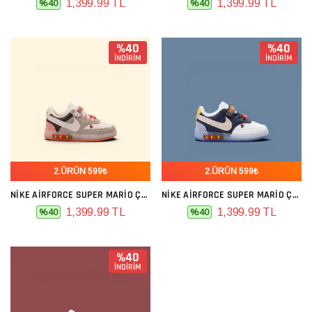
1,399.99 TL
1,399.99 TL
%40
%40
%40
%40
İNDİRİM
İNDİRİM
2.ÜRÜN 599₺
2.ÜRÜN 599₺
NIKE AIRFORCE SUPER MARIO ÇOCUK BEJ KREM
NIKE AIRFORCE SUPER MARIO ÇOCUK BEYAZ LACIVERT BEJ
1,399.99 TL
1,399.99 TL
%40
%40
%40
İNDİRİM