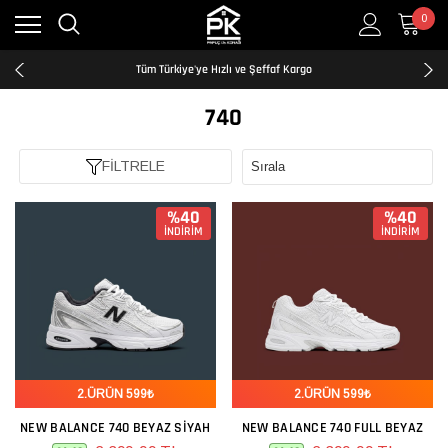
0
Kredi Kartına Taksit İmkanı
2500₺ ve Üzeri Ücretsiz Kargo
Tüm Türkiye'ye Hızlı ve Şeffaf Kargo
Kredi Kartına Taksit İmkanı
2500₺ ve Üzeri Ücretsiz Kargo
740
Tüm Türkiye'ye Hızlı ve Şeffaf Kargo
Kredi Kartına Taksit İmkanı
FİLTRELE
%40
%40
İNDİRİM
İNDİRİM
2.ÜRÜN 599₺
2.ÜRÜN 599₺
NEW BALANCE 740 BEYAZ SIYAH
NEW BALANCE 740 FULL BEYAZ