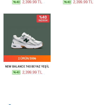
2,399.99 TL
2,399.99 TL
%40
%40
%40
İNDİRİM
2.ÜRÜN 599₺
NEW BALANCE 740 BEYAZ YEŞIL
2,399.99 TL
%40