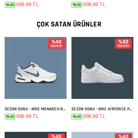
699.99 TL
699.99 TL
%40
%40
ÇOK SATAN ÜRÜNLER
%40
%40
İNDİRİM
İNDİRİM
SEZON SONU - NIKE MONARCH BEYAZ SIYAH
SEZON SONU - NIKE AIRFORCE PREMIUM FULL BEYAZ
699.99 TL
699.99 TL
%40
%40
%40
%40