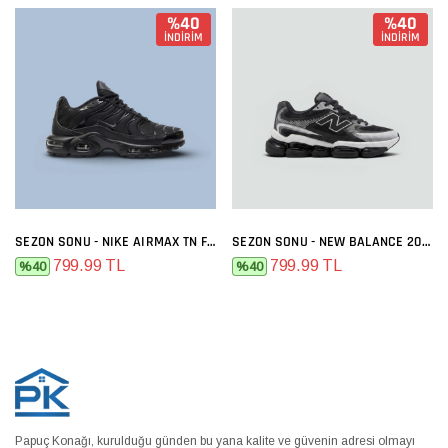
%40
%40
İNDİRİM
İNDİRİM
SEZON SONU - NIKE AIRMAX TN FULL SIYAH
SEZON SONU - NEW BALANCE 2000 SIYAH BEYAZ
799.99 TL
799.99 TL
%40
%40
Papuç Konağı, kurulduğu günden bu yana kalite ve güvenin adresi olmayı