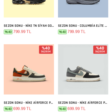
SEZON SONU - NIKE TN SIYAH GOLD
SEZON SONU - COLUMBIA ELITE SIYAH FÜME
799.99 TL
799.99 TL
%40
%40
%40
%40
İNDİRİM
İNDİRİM
SEZON SONU - NIKE AIRFORCE PREMIUM BEJ FÜME TURUNCU
SEZON SONU - NIKE AIRFORCE PREMIUM BEJ FÜME
699.99 TL
699.99 TL
%40
%40