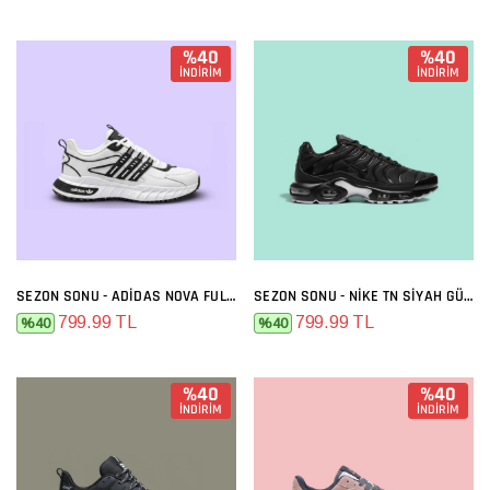
%40
%40
İNDİRİM
İNDİRİM
SEZON SONU - ADIDAS NOVA FULL BEYAZ
SEZON SONU - NIKE TN SIYAH GÜMÜŞ
799.99 TL
799.99 TL
%40
%40
%40
%40
İNDİRİM
İNDİRİM