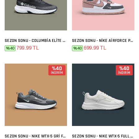
SEZON SONU - COLUMBIA ELITE SIYAH BEYAZ
SEZON SONU - NIKE AIRFORCE PREMIUM GRI MELO
799.99 TL
699.99 TL
%40
%40
%40
%40
İNDİRİM
İNDİRİM
SEZON SONU - NIKE WTX-5 GRI FÜME
SEZON SONU - NIKE WTX-5 FULL BEYAZ