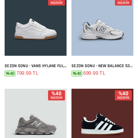
İNDİRİM
İNDİRİM
SEZON SONU - VANS HYLANE FULL BEYAZ
SEZON SONU - NEW BALANCE 530 BEYAZ LACI
799.99 TL
699.99 TL
%40
%40
%40
%40
İNDİRİM
İNDİRİM