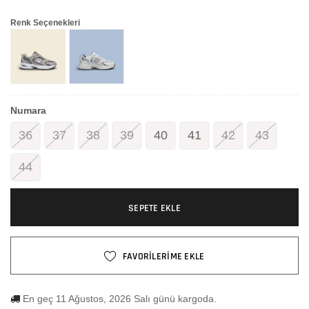
Renk Seçenekleri
Numara
36
37
38
39
40
41
42
43
44
SEPETE EKLE
FAVORİLERİME EKLE
En geç 11 Ağustos, 2026 Salı günü kargoda.