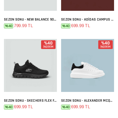
SEZON SONU - NEW BALANCE 9060 GRI FÜME
SEZON SONU - ADIDAS CAMPUS SIYAH BEYAZ
799.99 TL
699.99 TL
%40
%40
%40
%40
İNDİRİM
İNDİRİM
SEZON SONU - SKECHERS FLEX FULL SIYAH
SEZON SONU - ALEXANDER MCQUEEN BEYAZ SIYAH
699.99 TL
699.99 TL
%40
%40