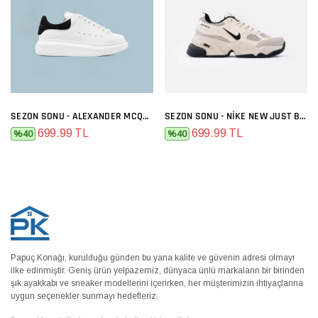
SEZON SONU - ALEXANDER MCQUEEN BEYAZ SIYAH
SEZON SONU - NIKE NEW JUST BEJ
699.99 TL
699.99 TL
%40
%40
Papuç Konağı, kurulduğu günden bu yana kalite ve güvenin adresi olmayı
ilke edinmiştir. Geniş ürün yelpazemiz, dünyaca ünlü markaların bir birinden
şık ayakkabı ve sneaker modellerini içerirken, her müşterimizin ihtiyaçlarına
uygun seçenekler sunmayı hedefleriz.