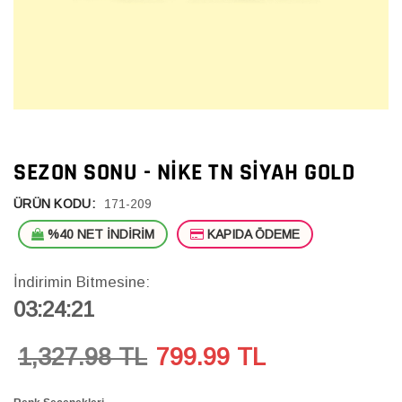
SEZON SONU - NIKE TN SIYAH GOLD
ÜRÜN KODU:
171-209
%40 NET İNDİRİM
KAPIDA ÖDEME
İndirimin Bitmesine:
03:24:20
1,327.98 TL
799.99
TL