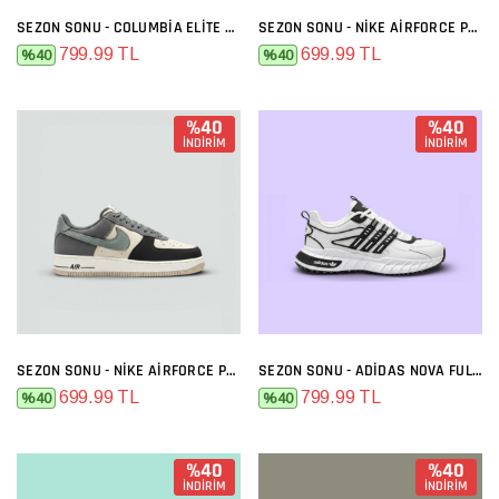
SEZON SONU - COLUMBIA ELITE SIYAH FÜME
SEZON SONU - NIKE AIRFORCE PREMIUM BEJ FÜME TURUNCU
799.99 TL
699.99 TL
%40
%40
%40
%40
İNDİRİM
İNDİRİM
SEZON SONU - NIKE AIRFORCE PREMIUM BEJ FÜME
SEZON SONU - ADIDAS NOVA FULL BEYAZ
699.99 TL
799.99 TL
%40
%40
%40
%40
İNDİRİM
İNDİRİM