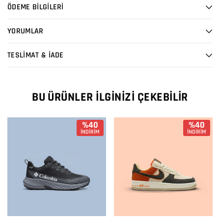
ÖDEME BİLGİLERİ
YORUMLAR
TESLİMAT & İADE
BU ÜRÜNLER İLGINIZI ÇEKEBILIR
%40
%40
İNDİRİM
İNDİRİM