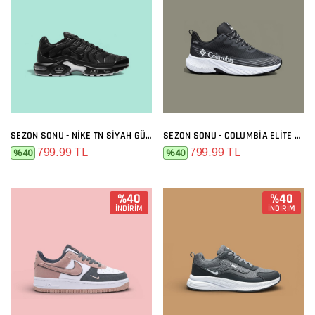
SEZON SONU - NIKE TN SIYAH GÜMÜŞ
SEZON SONU - COLUMBIA ELITE SIYAH BEYAZ
799.99 TL
799.99 TL
%40
%40
%40
%40
İNDİRİM
İNDİRİM