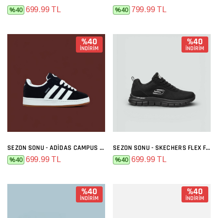
699.99 TL
799.99 TL
%40
%40
%40
%40
İNDİRİM
İNDİRİM
SEZON SONU - ADIDAS CAMPUS SIYAH BEYAZ
SEZON SONU - SKECHERS FLEX FULL SIYAH
699.99 TL
699.99 TL
%40
%40
%40
%40
İNDİRİM
İNDİRİM