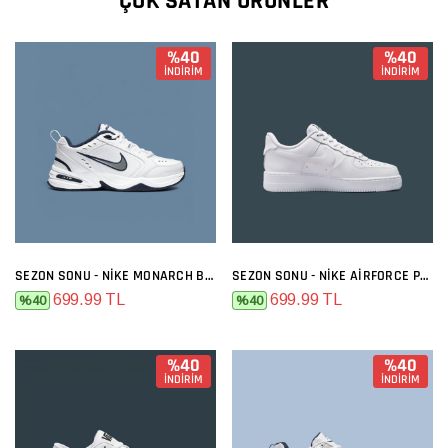
ÇOK SATAN ÜRÜNLER
%40
%40
İNDİRİM
İNDİRİM
SEZON SONU - NIKE MONARCH BEYAZ SIYAH
SEZON SONU - NIKE AIRFORCE PREMIUM FULL BEYAZ
699.99 TL
699.99 TL
%40
%40
%40
%40
İNDİRİM
İNDİRİM