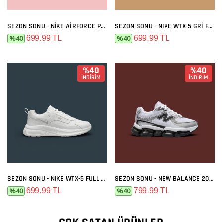
SEZON SONU - NIKE AIRFORCE PREMIUM GRI MELO
SEZON SONU - NIKE WTX-5 GRI FÜME
699.99 TL
699.99 TL
%40
%40
%40
%40
İNDİRİM
İNDİRİM
SEZON SONU - NIKE WTX-5 FULL BEYAZ
SEZON SONU - NEW BALANCE 2000 BEYAZ SIYAH
699.99 TL
799.99 TL
%40
%40