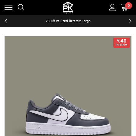
0
Kredi Kartına Taksit İmkanı
2500₺ ve Üzeri Ücretsiz Kargo
Tüm Türkiye'ye Hızlı ve Şeffaf Kargo
Kredi Kartına Taksit İmkanı
2500₺ ve Üzeri Ücretsiz Kargo
%40
İNDİRİM
Tüm Türkiye'ye Hızlı ve Şeffaf Kargo
Kredi Kartına Taksit İmkanı