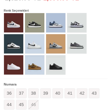
Renk Seçenekleri
Numara
36
37
38
39
40
41
42
43
44
45
46