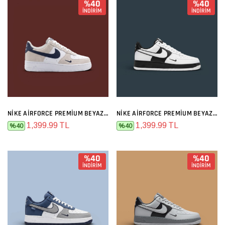
%40
%40
İNDİRİM
İNDİRİM
NIKE AIRFORCE PREMIUM BEYAZ GRI LACIVERT
NIKE AIRFORCE PREMIUM BEYAZ SIYAH
1,399.99 TL
1,399.99 TL
%40
%40
%40
%40
İNDİRİM
İNDİRİM