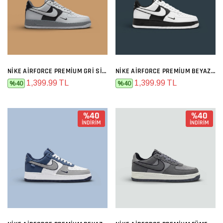
NIKE AIRFORCE PREMIUM GRI SIYAH
NIKE AIRFORCE PREMIUM BEYAZ SIYAH
1,399.99 TL
1,399.99 TL
%40
%40
%40
%40
İNDİRİM
İNDİRİM