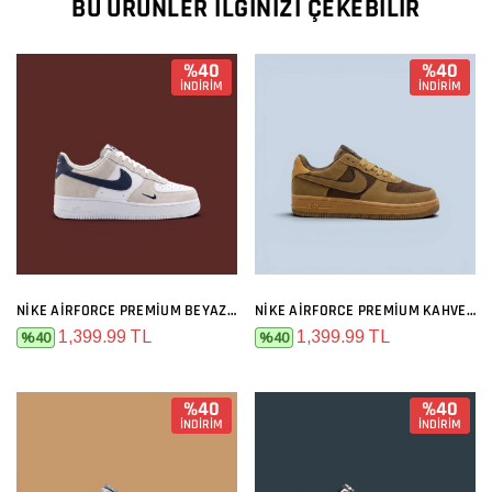
BU ÜRÜNLER İLGINIZI ÇEKEBILIR
%40
%40
İNDİRİM
İNDİRİM
NIKE AIRFORCE PREMIUM BEYAZ GRI LACIVERT
NIKE AIRFORCE PREMIUM KAHVE HARDAL
1,399.99 TL
1,399.99 TL
%40
%40
%40
%40
İNDİRİM
İNDİRİM