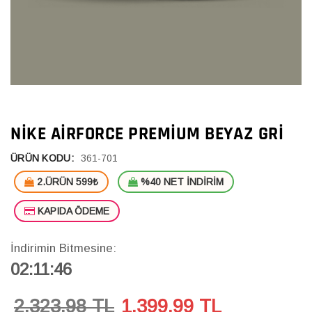
NIKE AIRFORCE PREMIUM BEYAZ GRI
ÜRÜN KODU:
361-701
2.ÜRÜN 599₺
%40 NET İNDİRİM
KAPIDA ÖDEME
İndirimin Bitmesine:
02:11:46
2,323.98 TL
1,399.99
TL