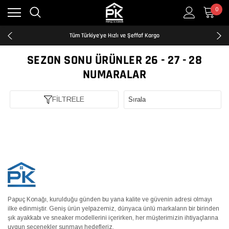
0
Kredi Kartına Taksit İmkanı
2500₺ ve Üzeri Ücretsiz Kargo
Tüm Türkiye'ye Hızlı ve Şeffaf Kargo
Kredi Kartına Taksit İmkanı
2500₺ ve Üzeri Ücretsiz Kargo
SEZON SONU ÜRÜNLER 26 - 27 - 28
Tüm Türkiye'ye Hızlı ve Şeffaf Kargo
NUMARALAR
Kredi Kartına Taksit İmkanı
FİLTRELE
Papuç Konağı, kurulduğu günden bu yana kalite ve güvenin adresi olmayı
ilke edinmiştir. Geniş ürün yelpazemiz, dünyaca ünlü markaların bir birinden
şık ayakkabı ve sneaker modellerini içerirken, her müşterimizin ihtiyaçlarına
uygun seçenekler sunmayı hedefleriz.