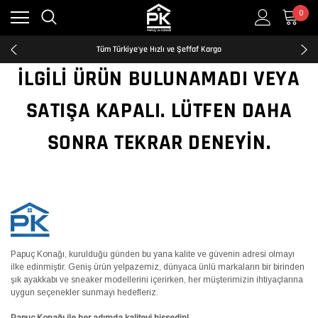
0
Kredi Kartına Taksit İmkanı
2500₺ ve Üzeri Ücretsiz Kargo
Tüm Türkiye'ye Hızlı ve Şeffaf Kargo
Kredi Kartına Taksit İmkanı
İLGILI ÜRÜN BULUNAMADI VEYA
2500₺ ve Üzeri Ücretsiz Kargo
Tüm Türkiye'ye Hızlı ve Şeffaf Kargo
SATIŞA KAPALI. LÜTFEN DAHA
Kredi Kartına Taksit İmkanı
SONRA TEKRAR DENEYIN.
Papuç Konağı, kurulduğu günden bu yana kalite ve güvenin adresi olmayı
ilke edinmiştir. Geniş ürün yelpazemiz, dünyaca ünlü markaların bir birinden
şık ayakkabı ve sneaker modellerini içerirken, her müşterimizin ihtiyaçlarına
uygun seçenekler sunmayı hedefleriz.
Papuç Konağı ile her adımda kaliteyi hissedin!