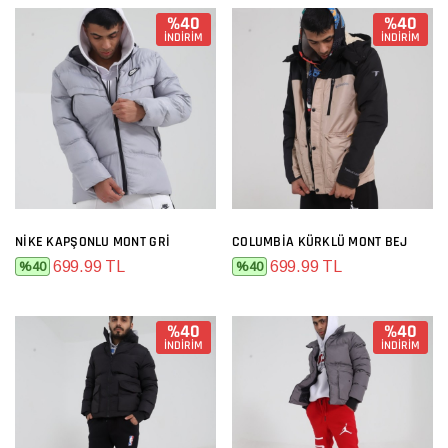
%40
%40
İNDİRİM
İNDİRİM
NIKE KAPŞONLU MONT GRI
COLUMBIA KÜRKLÜ MONT BEJ
699.99 TL
699.99 TL
%40
%40
%40
%40
İNDİRİM
İNDİRİM