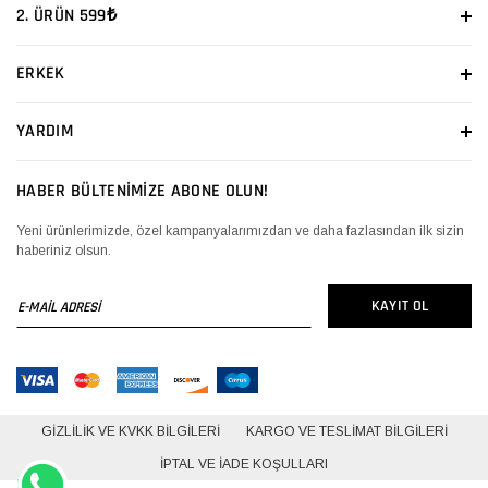
2. ÜRÜN 599₺
ERKEK
YARDIM
HABER BÜLTENİMİZE ABONE OLUN!
Yeni ürünlerimizde, özel kampanyalarımızdan ve daha fazlasından ilk sizin
haberiniz olsun.
E-
KAYIT OL
MAİL
ADRESİ
GIZLILIK VE KVKK BILGILERI
KARGO VE TESLIMAT BILGILERI
İPTAL VE İADE KOŞULLARI