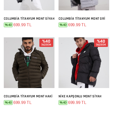
COLUMBIA TITANYUM MONT SIYAH
COLUMBIA TITANYUM MONT GRI
699.99 TL
699.99 TL
%40
%40
%40
%40
İNDİRİM
İNDİRİM
COLUMBIA TITANYUM MONT HAKI
NIKE KAPŞONLU MONT SIYAH
699.99 TL
699.99 TL
%40
%40