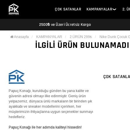
ÇOK SATANLAR
KAMPANYALAR
2. 
❯
2500₺ ve Üzeri Ücretsiz Kargo
Anasayfa
KAMPANYALAR
2.ÜRÜN 299₺
Nike Dunk Çocuk G
İLGILI ÜRÜN BULUNAMADI
ÇOK SATANL
Papuç Konağı, kurulduğu günden bu yana kalite ve
güvenin adresi olmayı ilke edinmiştir. Geniş ürün
yelpazemiz, dünyaca ünlü markaların bir birinden şık
ayakkabı ve sneaker modellerini içerirken, her
müşterimizin ihtiyaçlarına uygun seçenekler sunmayı
hedefleriz.
Papuç Konağı ile her adımda kaliteyi hissedin!