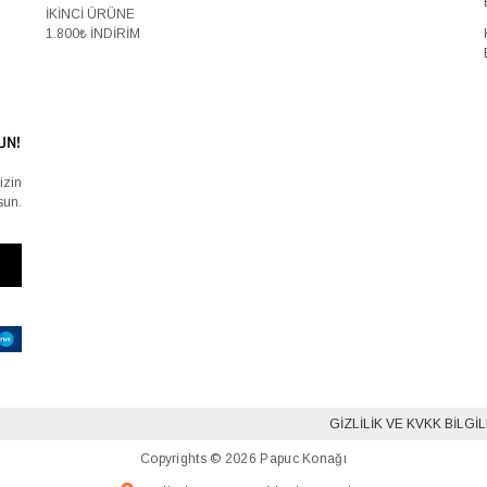
İKİNCİ ÜRÜNE
1.800₺ İNDİRİM
UN!
izin
sun.
GIZLILIK VE KVKK BILGI
Copyrights © 2026 Papuc Konağı