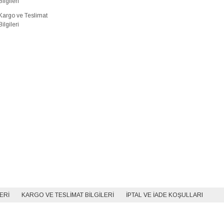
Bilgileri
Kargo ve Teslimat
Bilgileri
LERI
KARGO VE TESLIMAT BILGILERI
İPTAL VE İADE KOŞULLARI