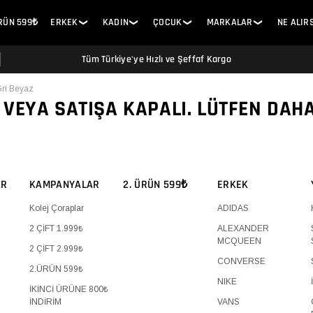
ÜRÜN 599₺
ERKEK
KADIN
ÇOCUK
MARKALAR
NE ALIR
❯
❯
❯
❯
Tüm Türkiye'ye Hızlı ve Şeffaf Kargo
ri Beyaz
 VEYA SATIŞA KAPALI. LÜTFEN DAH
AR
KAMPANYALAR
2. ÜRÜN 599₺
ERKEK
Kolej Çoraplar
ADIDAS
2 ÇİFT 1.999₺
ALEXANDER
MCQUEEN
2 ÇİFT 2.999₺
CONVERSE
2.ÜRÜN 599₺
NIKE
İKİNCİ ÜRÜNE 800₺
İNDİRİM
VANS