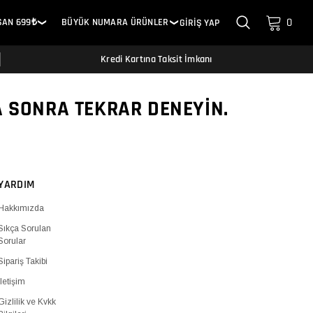
0
SAN 699₺
BÜYÜK NUMARA ÜRÜNLER
GİRİŞ YAP
❯
❯
Kredi Kartına Taksit İmkanı
A SONRA TEKRAR DENEYIN.
YARDIM
Hakkımızda
Sıkça Sorulan
Sorular
Sipariş Takibi
İletişim
Gizlilik ve Kvkk