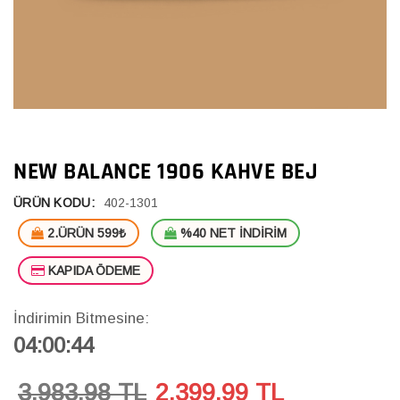
NEW BALANCE 1906 KAHVE BEJ
ÜRÜN KODU:
402-1301
2.ÜRÜN 599₺
%40 NET İNDİRİM
KAPIDA ÖDEME
İndirimin Bitmesine:
04:00:43
3,983.98 TL
2,399.99
TL