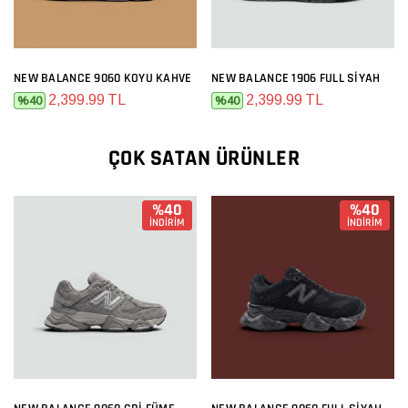
NEW BALANCE 9060 KOYU KAHVE
NEW BALANCE 1906 FULL SIYAH
2,399.99 TL
2,399.99 TL
%40
%40
ÇOK SATAN ÜRÜNLER
%40
%40
İNDİRİM
İNDİRİM