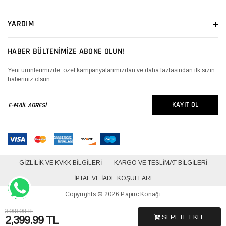
YARDIM
HABER BÜLTENİMİZE ABONE OLUN!
Yeni ürünlerimizde, özel kampanyalarımızdan ve daha fazlasından ilk sizin
haberiniz olsun.
E-
KAYIT OL
MAİL
ADRESİ
GIZLILIK VE KVKK BILGILERI
KARGO VE TESLIMAT BILGILERI
İPTAL VE İADE KOŞULLARI
Copyrights © 2026 Papuc Konağı
Geliştir - powered by innovation
3,983.98 TL
SEPETE EKLE
2,399.99
TL