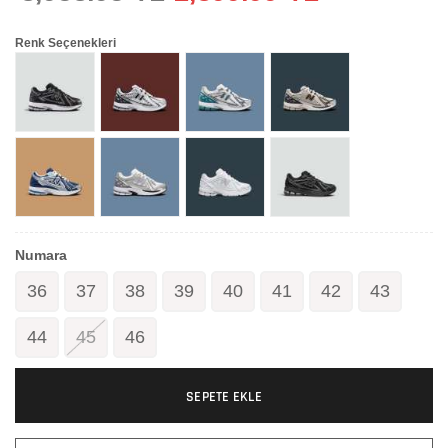
Renk Seçenekleri
Numara
36
37
38
39
40
41
42
43
44
45
46
SEPETE EKLE