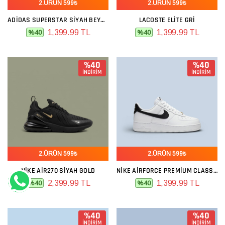
2.ÜRÜN 599₺
2.ÜRÜN 599₺
ADIDAS SUPERSTAR SIYAH BEYAZ NUBUK
LACOSTE ELITE GRI
1,399.99 TL
1,399.99 TL
%40
%40
%40
%40
İNDİRİM
İNDİRİM
2.ÜRÜN 599₺
2.ÜRÜN 599₺
NIKE AIR270 SIYAH GOLD
NIKE AIRFORCE PREMIUM CLASSIC BEYAZ SIYAH
2,399.99 TL
1,399.99 TL
%40
%40
%40
%40
İNDİRİM
İNDİRİM