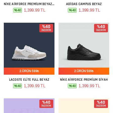
NIKE AIRFORCE PREMIUM BEYAZ GRI LACIVERT
ADIDAS CAMPUS BEYAZ
1,399.99 TL
1,399.99 TL
%40
%40
%40
%40
İNDİRİM
İNDİRİM
2.ÜRÜN 599₺
2.ÜRÜN 599₺
LACOSTE ELITE FULL BEYAZ
NIKE AIRFORCE PREMIUM SIYAH
1,399.99 TL
1,399.99 TL
%40
%40
%40
%40
İNDİRİM
İNDİRİM