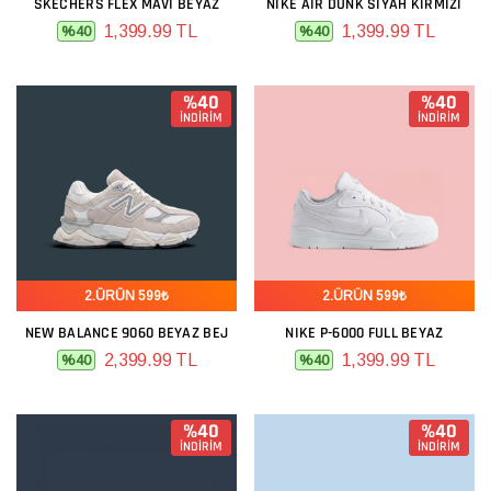
SKECHERS FLEX MAVI BEYAZ
NIKE AIR DUNK SIYAH KIRMIZI
1,399.99 TL
1,399.99 TL
%40
%40
%40
%40
İNDİRİM
İNDİRİM
2.ÜRÜN 599₺
2.ÜRÜN 599₺
NEW BALANCE 9060 BEYAZ BEJ
NIKE P-6000 FULL BEYAZ
2,399.99 TL
1,399.99 TL
%40
%40
%40
%40
İNDİRİM
İNDİRİM