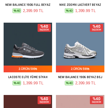
NEW BALANCE 1906 FULL BEYAZ
NIKE ZOOMX LACIVERT BEYAZ
2,399.99 TL
1,399.99 TL
%40
%40
%40
%40
İNDİRİM
İNDİRİM
2.ÜRÜN 599₺
2.ÜRÜN 599₺
LACOSTE ELITE FÜME SIYAH
NEW BALANCE 1906 BEYAZ BEJ
1,399.99 TL
2,399.99 TL
%40
%40
%40
%40
İNDİRİM
İNDİRİM