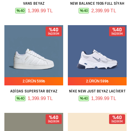
VANS BEYAZ
NEW BALANCE 1906 FULL SIYAH
1,399.99 TL
2,399.99 TL
%40
%40
%40
%40
İNDİRİM
İNDİRİM
2.ÜRÜN 599₺
2.ÜRÜN 599₺
ADIDAS SUPERSTAR BEYAZ
NIKE NEW JUST BEYAZ LACIVERT
1,399.99 TL
1,399.99 TL
%40
%40
%40
%40
İNDİRİM
İNDİRİM