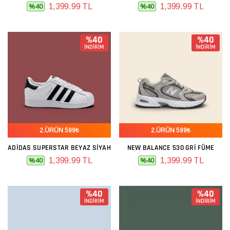
1,399.99 TL
1,399.99 TL
%40
%40
%40
%40
İNDİRİM
İNDİRİM
2.ÜRÜN 599₺
2.ÜRÜN 599₺
ADIDAS SUPERSTAR BEYAZ SIYAH
NEW BALANCE 530 GRI FÜME
1,399.99 TL
1,399.99 TL
%40
%40
%40
%40
İNDİRİM
İNDİRİM