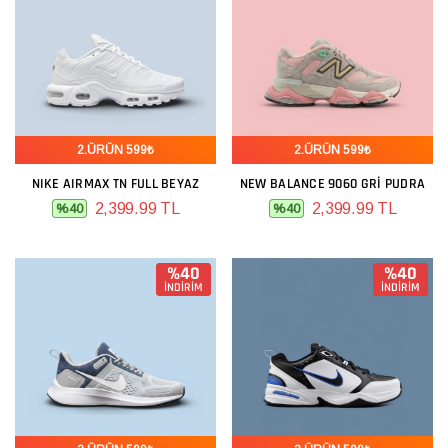
2.ÜRÜN 599₺
2.ÜRÜN 599₺
NIKE AIRMAX TN FULL BEYAZ
NEW BALANCE 9060 GRI PUDRA
2,399.99 TL
2,399.99 TL
%40
%40
%40
%40
İNDİRİM
İNDİRİM