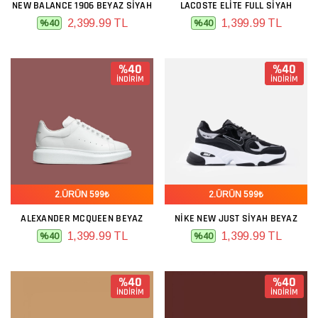
NEW BALANCE 1906 BEYAZ SIYAH
LACOSTE ELITE FULL SIYAH
2,399.99 TL
1,399.99 TL
%40
%40
%40
%40
İNDİRİM
İNDİRİM
2.ÜRÜN 599₺
2.ÜRÜN 599₺
ALEXANDER MCQUEEN BEYAZ
NIKE NEW JUST SIYAH BEYAZ
1,399.99 TL
1,399.99 TL
%40
%40
%40
%40
İNDİRİM
İNDİRİM