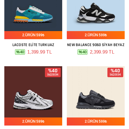
2.ÜRÜN 599₺
2.ÜRÜN 599₺
LACOSTE ELITE TURKUAZ
NEW BALANCE 9060 SIYAH BEYAZ
1,399.99 TL
2,399.99 TL
%40
%40
%40
%40
İNDİRİM
İNDİRİM
2.ÜRÜN 599₺
2.ÜRÜN 599₺