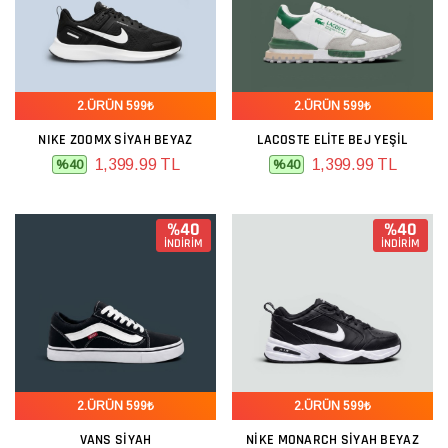
2.ÜRÜN 599₺
2.ÜRÜN 599₺
NIKE ZOOMX SIYAH BEYAZ
LACOSTE ELITE BEJ YEŞIL
1,399.99 TL
1,399.99 TL
%40
%40
%40
%40
İNDİRİM
İNDİRİM
2.ÜRÜN 599₺
2.ÜRÜN 599₺
VANS SIYAH
NIKE MONARCH SIYAH BEYAZ