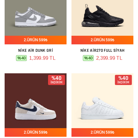
2.ÜRÜN 599₺
2.ÜRÜN 599₺
NIKE AIR DUNK GRI
NIKE AIR270 FULL SIYAH
1,399.99 TL
2,399.99 TL
%40
%40
%40
%40
İNDİRİM
İNDİRİM
2.ÜRÜN 599₺
2.ÜRÜN 599₺