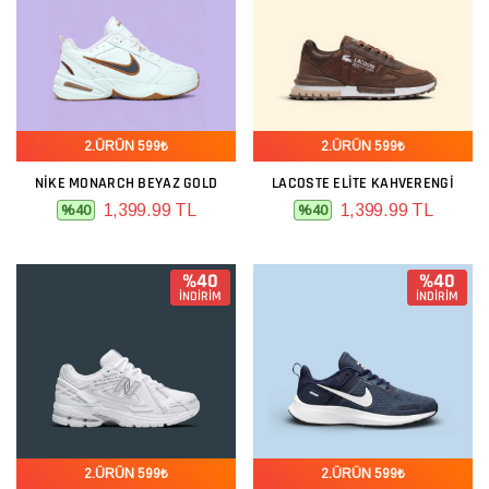
2.ÜRÜN 599₺
2.ÜRÜN 599₺
NIKE MONARCH BEYAZ GOLD
LACOSTE ELITE KAHVERENGI
1,399.99 TL
1,399.99 TL
%40
%40
%40
%40
İNDİRİM
İNDİRİM
2.ÜRÜN 599₺
2.ÜRÜN 599₺