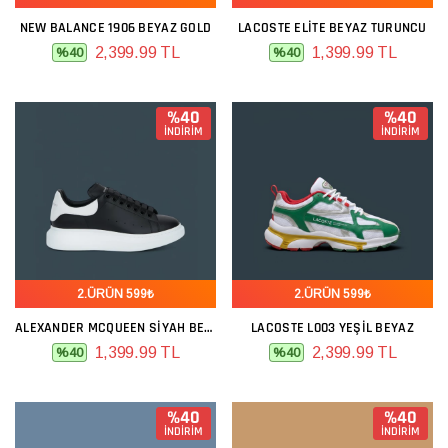
NEW BALANCE 1906 BEYAZ GOLD
LACOSTE ELITE BEYAZ TURUNCU
2,399.99 TL
1,399.99 TL
%40
%40
%40
%40
İNDİRİM
İNDİRİM
2.ÜRÜN 599₺
2.ÜRÜN 599₺
ALEXANDER MCQUEEN SIYAH BEYAZ
LACOSTE L003 YEŞIL BEYAZ
1,399.99 TL
2,399.99 TL
%40
%40
%40
%40
İNDİRİM
İNDİRİM