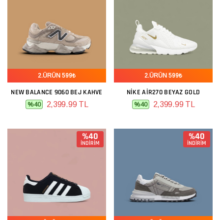
2.ÜRÜN 599₺
2.ÜRÜN 599₺
NEW BALANCE 9060 BEJ KAHVE
NIKE AIR270 BEYAZ GOLD
2,399.99 TL
2,399.99 TL
%40
%40
%40
%40
İNDİRİM
İNDİRİM