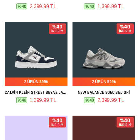
2,399.99 TL
1,399.99 TL
%40
%40
%40
%40
İNDİRİM
İNDİRİM
2.ÜRÜN 599₺
2.ÜRÜN 599₺
CALVIN KLEIN STREET BEYAZ LACIVERT
NEW BALANCE 9060 BEJ GRI
1,399.99 TL
2,399.99 TL
%40
%40
%40
%40
İNDİRİM
İNDİRİM