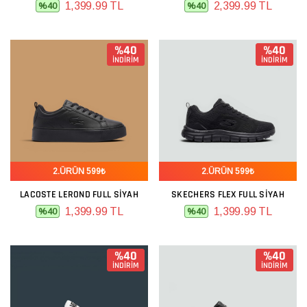
1,399.99 TL
2,399.99 TL
%40
%40
%40
%40
İNDİRİM
İNDİRİM
2.ÜRÜN 599₺
2.ÜRÜN 599₺
LACOSTE LEROND FULL SIYAH
SKECHERS FLEX FULL SIYAH
1,399.99 TL
1,399.99 TL
%40
%40
%40
%40
İNDİRİM
İNDİRİM