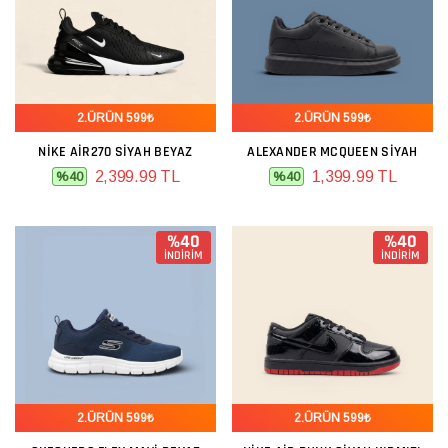
2.ÜRÜN 599₺
2.ÜRÜN 599₺
NIKE AIR270 SIYAH BEYAZ
ALEXANDER MCQUEEN SIYAH
2,399.99 TL
1,399.99 TL
%40
%40
%40
%40
İNDİRİM
İNDİRİM
2.ÜRÜN 599₺
2.ÜRÜN 599₺