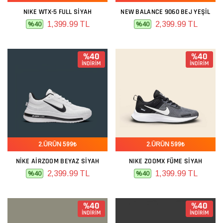
NIKE WTX-5 FULL SIYAH
NEW BALANCE 9060 BEJ YEŞIL
1,399.99 TL
2,399.99 TL
%40
%40
%40
%40
İNDİRİM
İNDİRİM
2.ÜRÜN 599₺
2.ÜRÜN 599₺
NIKE AIRZOOM BEYAZ SIYAH
NIKE ZOOMX FÜME SIYAH
2,399.99 TL
1,399.99 TL
%40
%40
%40
%40
İNDİRİM
İNDİRİM