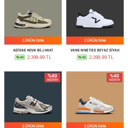
2.ÜRÜN 599₺
2.ÜRÜN 599₺
ADIDAS NOVA BEJ HAKI
VANS NINETIES BEYAZ SIYAH
2,399.99 TL
2,399.99 TL
%40
%40
%40
%40
İNDİRİM
İNDİRİM
2.ÜRÜN 599₺
2.ÜRÜN 599₺