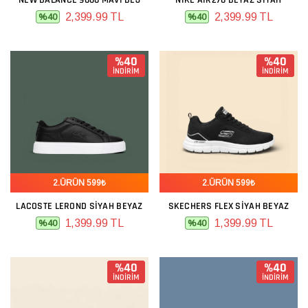
NEW BALANCE 9060 MAVI BEJ
NIKE AIR270 BEYAZ SIYAH
2,399.99 TL
2,399.99 TL
%40
%40
%40
%40
İNDİRİM
İNDİRİM
2.ÜRÜN 599₺
2.ÜRÜN 599₺
LACOSTE LEROND SIYAH BEYAZ
SKECHERS FLEX SIYAH BEYAZ
1,399.99 TL
1,399.99 TL
%40
%40
%40
%40
İNDİRİM
İNDİRİM