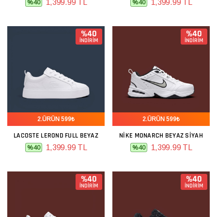
1,399.99 TL
1,399.99 TL
%40
%40
%40
%40
İNDİRİM
İNDİRİM
2.ÜRÜN 599₺
2.ÜRÜN 599₺
LACOSTE LEROND FULL BEYAZ
NIKE MONARCH BEYAZ SIYAH
1,399.99 TL
1,399.99 TL
%40
%40
%40
%40
İNDİRİM
İNDİRİM