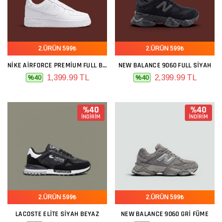
2.ÜRÜN 599₺
2.ÜRÜN 599₺
NIKE AIRFORCE PREMIUM FULL BEYAZ
NEW BALANCE 9060 FULL SIYAH
1,399.99 TL
2,399.99 TL
%40
%40
%40
%40
İNDİRİM
İNDİRİM
2.ÜRÜN 599₺
2.ÜRÜN 599₺
LACOSTE ELITE SIYAH BEYAZ
NEW BALANCE 9060 GRI FÜME