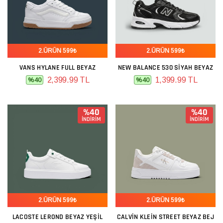
2.ÜRÜN 599₺
2.ÜRÜN 599₺
VANS HYLANE FULL BEYAZ
NEW BALANCE 530 SIYAH BEYAZ
2,399.99 TL
1,399.99 TL
%40
%40
%40
%40
İNDİRİM
İNDİRİM
2.ÜRÜN 599₺
2.ÜRÜN 599₺
LACOSTE LEROND BEYAZ YEŞIL
CALVIN KLEIN STREET BEYAZ BEJ