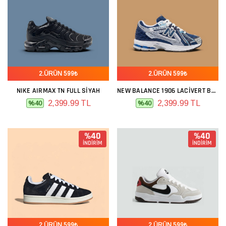
2.ÜRÜN 599₺
2.ÜRÜN 599₺
NIKE AIRMAX TN FULL SIYAH
NEW BALANCE 1906 LACIVERT BEYAZ
2,399.99 TL
2,399.99 TL
%40
%40
%40
%40
İNDİRİM
İNDİRİM
2.ÜRÜN 599₺
2.ÜRÜN 599₺