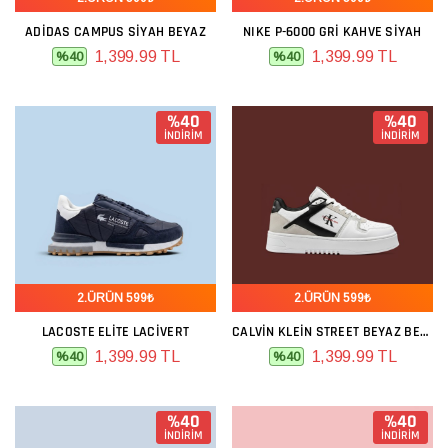
ADIDAS CAMPUS SIYAH BEYAZ
NIKE P-6000 GRI KAHVE SIYAH
1,399.99 TL
1,399.99 TL
%40
%40
%40
%40
İNDİRİM
İNDİRİM
2.ÜRÜN 599₺
2.ÜRÜN 599₺
LACOSTE ELITE LACIVERT
CALVIN KLEIN STREET BEYAZ BEJ SIYAH
1,399.99 TL
1,399.99 TL
%40
%40
%40
%40
İNDİRİM
İNDİRİM