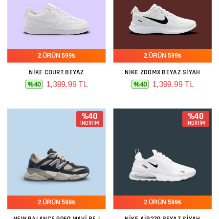
2.ÜRÜN 599₺
2.ÜRÜN 599₺
NIKE COURT BEYAZ
NIKE ZOOMX BEYAZ SIYAH
1,399.99 TL
1,399.99 TL
%40
%40
%40
%40
İNDİRİM
İNDİRİM
2.ÜRÜN 599₺
2.ÜRÜN 599₺