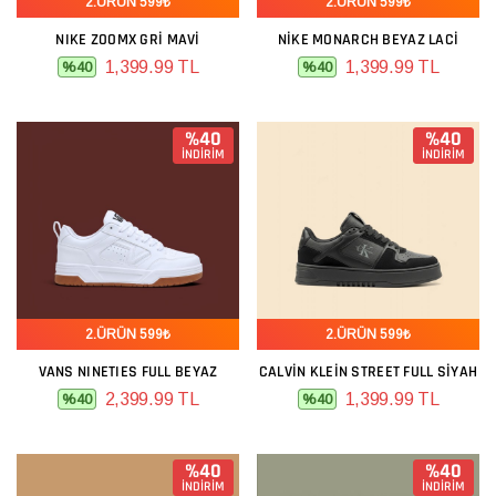
2.ÜRÜN 599₺
2.ÜRÜN 599₺
NIKE ZOOMX GRI MAVI
NIKE MONARCH BEYAZ LACI
1,399.99 TL
1,399.99 TL
%40
%40
%40
%40
İNDİRİM
İNDİRİM
2.ÜRÜN 599₺
2.ÜRÜN 599₺
VANS NINETIES FULL BEYAZ
CALVIN KLEIN STREET FULL SIYAH
2,399.99 TL
1,399.99 TL
%40
%40
%40
%40
İNDİRİM
İNDİRİM