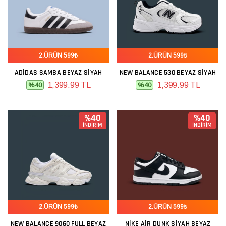
2.ÜRÜN 599₺
2.ÜRÜN 599₺
ADIDAS SAMBA BEYAZ SIYAH
NEW BALANCE 530 BEYAZ SIYAH
1,399.99 TL
1,399.99 TL
%40
%40
%40
%40
İNDİRİM
İNDİRİM
2.ÜRÜN 599₺
2.ÜRÜN 599₺
NEW BALANCE 9060 FULL BEYAZ
NIKE AIR DUNK SIYAH BEYAZ