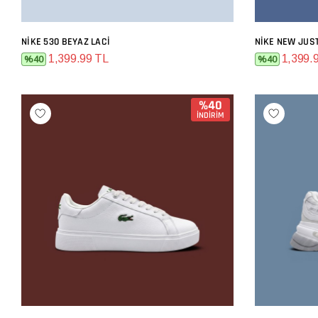
NIKE 530 BEYAZ LACI
NIKE NEW JUS
SEPETE EKLE
1,399.99 TL
1,399.
%40
%40
%40
İNDİRİM