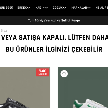
ÜRÜN 599₺
ERKEK
KADIN
ÇOCUK
MARKALAR
NE ALIR
❯
❯
❯
❯
Tüm Türkiye'ye Hızlı ve Şeffaf Kargo
 Siyah
 VEYA SATIŞA KAPALI. LÜTFEN DAH
BU ÜRÜNLER İLGINIZI ÇEKEBILIR
%40
İNDİRİM