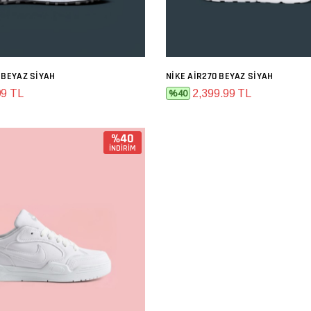
 BEYAZ SIYAH
NIKE AIR270 BEYAZ SIYAH
SEPETE EKLE
SEPETE EKLE
99 TL
2,399.99 TL
%40
%40
İNDİRİM