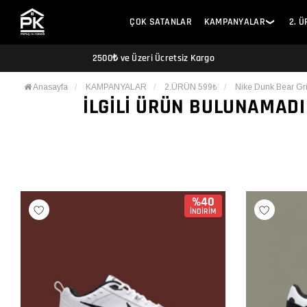
ÇOK SATANLAR
KAMPANYALAR
2. 
❯
2500₺ ve Üzeri Ücretsiz Kargo
Anasayfa
KAMPANYALAR
2.ÜRÜN 599₺
Nike Dunk Bear Gri
İLGILI ÜRÜN BULUNAMADI
%40
İNDİRİM