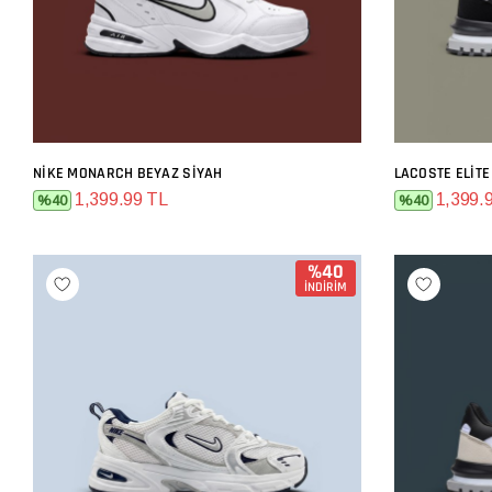
NIKE MONARCH BEYAZ SIYAH
LACOSTE ELITE
SEPETE EKLE
1,399.99 TL
1,399.
%40
%40
%40
İNDİRİM