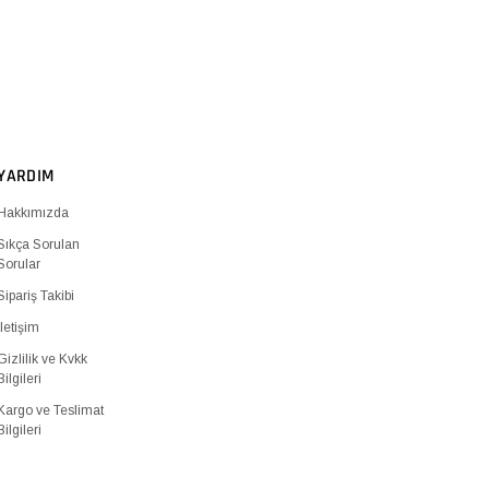
YARDIM
Hakkımızda
Sıkça Sorulan
Sorular
Sipariş Takibi
İletişim
Gizlilik ve Kvkk
Bilgileri
Kargo ve Teslimat
Bilgileri