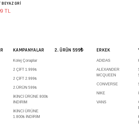
 BEYAZ GRI
SEPETE EKLE
99 TL
AR
KAMPANYALAR
2. ÜRÜN 599₺
ERKEK
Kolej Çoraplar
ADIDAS
2 ÇİFT 1.999₺
ALEXANDER
MCQUEEN
2 ÇİFT 2.999₺
CONVERSE
2.ÜRÜN 599₺
NIKE
İKİNCİ ÜRÜNE 800₺
İNDİRİM
VANS
İKİNCİ ÜRÜNE
1.800₺ İNDİRİM