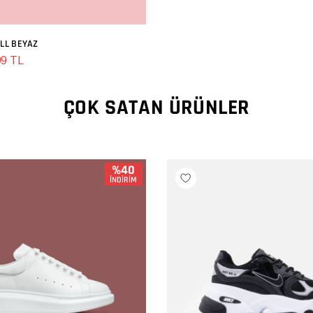
ULL BEYAZ
SEPETE EKLE
99 TL
ÇOK SATAN ÜRÜNLER
%40
İNDİRİM