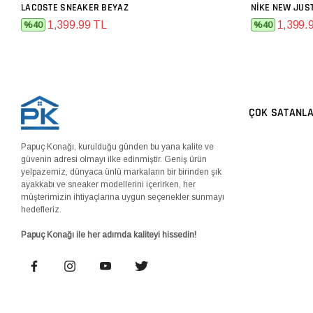
LACOSTE SNEAKER BEYAZ
NIKE NEW JUST
SEPETE EKLE
1,399.99 TL
1,399.
%40
%40
ÇOK SATANL
Papuç Konağı, kurulduğu günden bu yana kalite ve
güvenin adresi olmayı ilke edinmiştir. Geniş ürün
yelpazemiz, dünyaca ünlü markaların bir birinden şık
ayakkabı ve sneaker modellerini içerirken, her
müşterimizin ihtiyaçlarına uygun seçenekler sunmayı
hedefleriz.
Papuç Konağı ile her adımda kaliteyi hissedin!