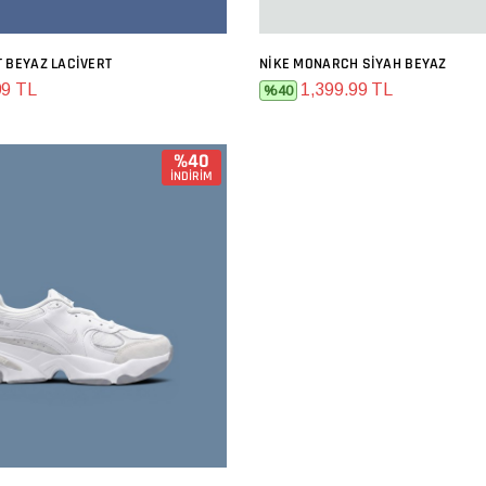
T BEYAZ LACIVERT
NIKE MONARCH SIYAH BEYAZ
SEPETE EKLE
SEPETE EKLE
99 TL
1,399.99 TL
%40
%40
İNDİRİM