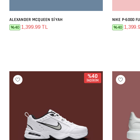
ALEXANDER MCQUEEN SIYAH
NIKE P-6000 F
SEPETE EKLE
1,399.99 TL
1,399.
%40
%40
%40
İNDİRİM