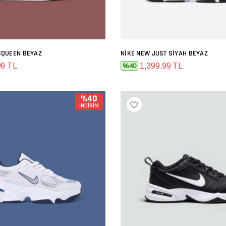
CQUEEN BEYAZ
NIKE NEW JUST SIYAH BEYAZ
SEPETE EKLE
SEPETE EKLE
99 TL
1,399.99 TL
%40
%40
İNDİRİM