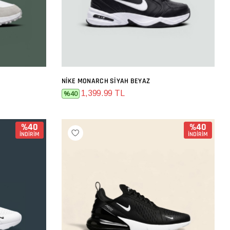
NIKE MONARCH SIYAH BEYAZ
SEPETE EKLE
1,399.99 TL
%40
%40
%40
İNDİRİM
İNDİRİM