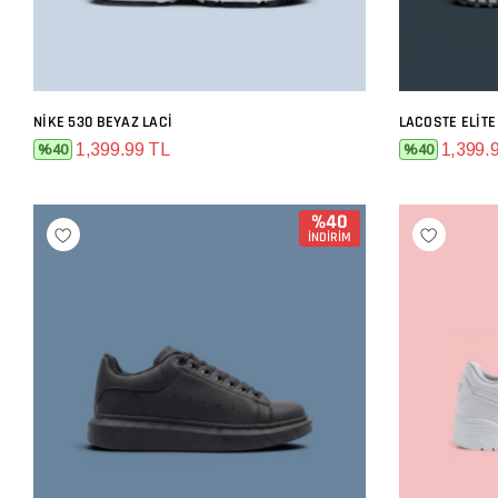
NIKE 530 BEYAZ LACI
LACOSTE ELITE
SEPETE EKLE
1,399.99 TL
1,399.
%40
%40
%40
İNDİRİM