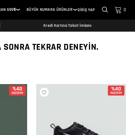
0
SAN 699₺
BÜYÜK NUMARA ÜRÜNLER
GİRİŞ YAP
❯
❯
Kredi Kartına Taksit İmkanı
A SONRA TEKRAR DENEYIN.
%40
%40
İNDİRİM
İNDİRİM