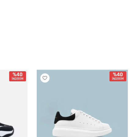
%40
%40
İNDİRİM
İNDİRİM