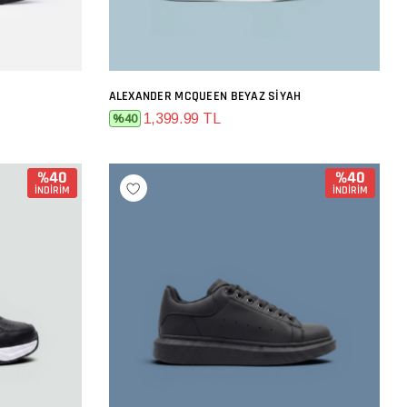
ALEXANDER MCQUEEN BEYAZ SIYAH
SEPETE EKLE
1,399.99 TL
%40
%40
%40
İNDİRİM
İNDİRİM