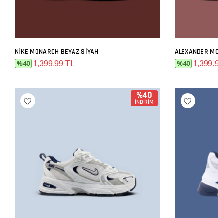
NIKE MONARCH BEYAZ SIYAH
ALEXANDER M
SEPETE EKLE
1,399.99 TL
1,399.
%40
%40
%40
İNDİRİM