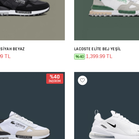
 SIYAH BEYAZ
LACOSTE ELITE BEJ YEŞIL
SEPETE EKLE
SEPETE EKLE
99 TL
1,399.99 TL
%40
%40
İNDİRİM