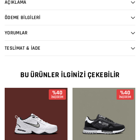
AÇIKLAMA
ÖDEME BİLGİLERİ
YORUMLAR
TESLİMAT & İADE
BU ÜRÜNLER İLGINIZI ÇEKEBILIR
%40
%40
İNDİRİM
İNDİRİM