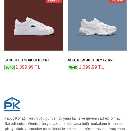
İNDİRİM
İNDİRİM
LACOSTE SNEAKER BEYAZ
NIKE NEW JUST BEYAZ GRI
1,399.99 TL
1,399.99 TL
%40
%40
Papuç Konağı, kurulduğu günden bu yana kalite ve güvenin adresi olmayı
ilke edinmiştir. Geniş ürün yelpazemiz, dünyaca ünlü markaların bir birinden
şık ayakkabı ve sneaker modellerini içerirken, her müşterimizin ihtiyaçlarına