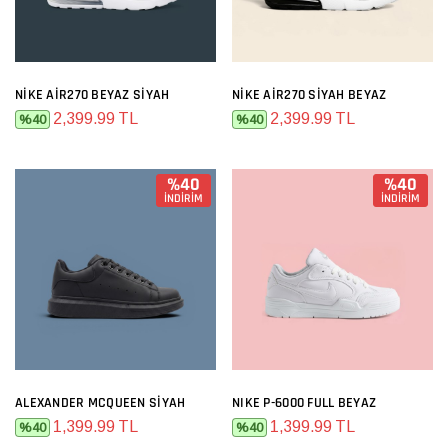
NIKE AIR270 BEYAZ SIYAH
NIKE AIR270 SIYAH BEYAZ
2,399.99 TL
2,399.99 TL
%40
%40
%40
%40
İNDİRİM
İNDİRİM
ALEXANDER MCQUEEN SIYAH
NIKE P-6000 FULL BEYAZ
1,399.99 TL
1,399.99 TL
%40
%40