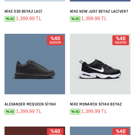
NIKE 530 BEYAZ LACI
NIKE NEW JUST BEYAZ LACIVERT
1,399.99 TL
1,399.99 TL
%40
%40
%40
%40
İNDİRİM
İNDİRİM
ALEXANDER MCQUEEN SIYAH
NIKE MONARCH SIYAH BEYAZ
1,399.99 TL
1,399.99 TL
%40
%40
%40
%40