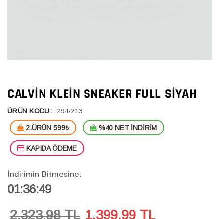
CALVIN KLEIN SNEAKER FULL SIYAH
ÜRÜN KODU:
294-213
2.ÜRÜN 599₺
%40 NET İNDİRİM
KAPIDA ÖDEME
İndirimin Bitmesine:
01:36:49
2,323.98 TL
1,399.99
TL