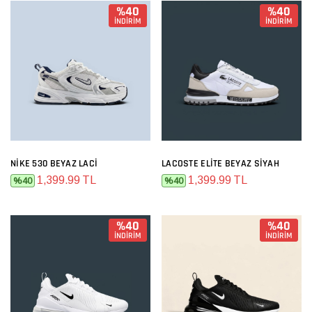
%40
%40
İNDİRİM
İNDİRİM
NIKE 530 BEYAZ LACI
LACOSTE ELITE BEYAZ SIYAH
1,399.99 TL
1,399.99 TL
%40
%40
%40
%40
İNDİRİM
İNDİRİM