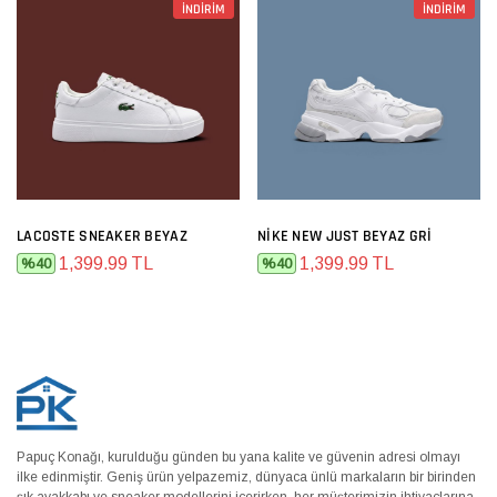
İNDİRİM
İNDİRİM
LACOSTE SNEAKER BEYAZ
NIKE NEW JUST BEYAZ GRI
1,399.99 TL
1,399.99 TL
%40
%40
Papuç Konağı, kurulduğu günden bu yana kalite ve güvenin adresi olmayı
ilke edinmiştir. Geniş ürün yelpazemiz, dünyaca ünlü markaların bir birinden
şık ayakkabı ve sneaker modellerini içerirken, her müşterimizin ihtiyaçlarına