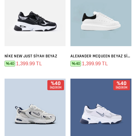
NIKE NEW JUST SIYAH BEYAZ
ALEXANDER MCQUEEN BEYAZ SIYAH
1,399.99 TL
1,399.99 TL
%40
%40
%40
%40
İNDİRİM
İNDİRİM