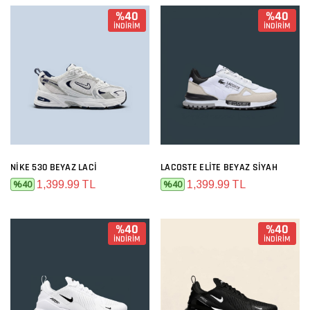
%40
%40
İNDİRİM
İNDİRİM
NIKE 530 BEYAZ LACI
LACOSTE ELITE BEYAZ SIYAH
1,399.99 TL
1,399.99 TL
%40
%40
%40
%40
İNDİRİM
İNDİRİM