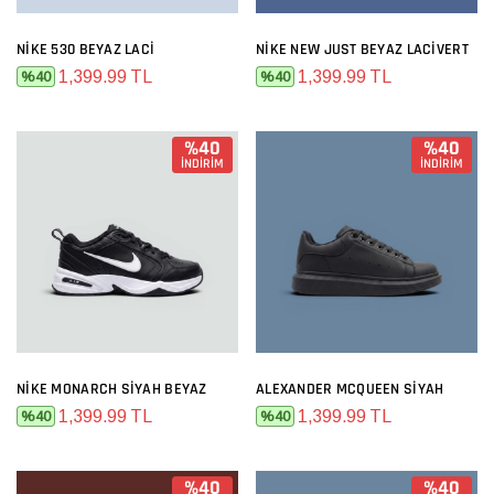
NIKE 530 BEYAZ LACI
NIKE NEW JUST BEYAZ LACIVERT
1,399.99 TL
1,399.99 TL
%40
%40
%40
%40
İNDİRİM
İNDİRİM
NIKE MONARCH SIYAH BEYAZ
ALEXANDER MCQUEEN SIYAH
1,399.99 TL
1,399.99 TL
%40
%40
%40
%40