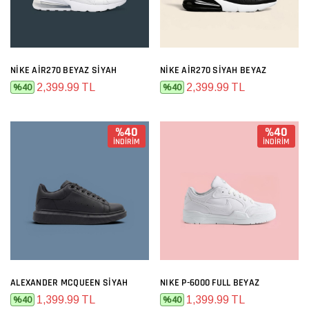
NIKE AIR270 BEYAZ SIYAH
NIKE AIR270 SIYAH BEYAZ
2,399.99 TL
2,399.99 TL
%40
%40
%40
%40
İNDİRİM
İNDİRİM
ALEXANDER MCQUEEN SIYAH
NIKE P-6000 FULL BEYAZ
1,399.99 TL
1,399.99 TL
%40
%40