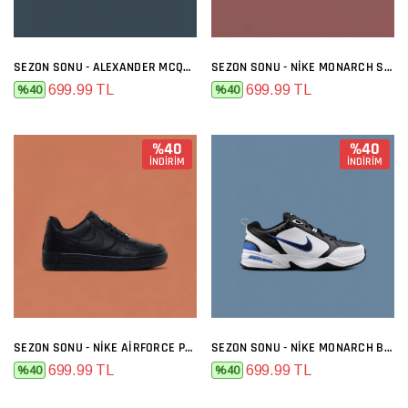
SEZON SONU - ALEXANDER MCQUEEN SIYAH BEYAZ
SEZON SONU - NIKE MONARCH SIYAH BEYAZ
699.99 TL
699.99 TL
%40
%40
%40
%40
İNDİRİM
İNDİRİM
SEZON SONU - NIKE AIRFORCE PREMIUM SIYAH
SEZON SONU - NIKE MONARCH BEYAZ LACI
699.99 TL
699.99 TL
%40
%40