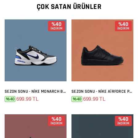
ÇOK SATAN ÜRÜNLER
%40
%40
İNDİRİM
İNDİRİM
SEZON SONU - NIKE MONARCH BEYAZ LACI
SEZON SONU - NIKE AIRFORCE PREMIUM SIYAH
699.99 TL
699.99 TL
%40
%40
%40
%40
İNDİRİM
İNDİRİM