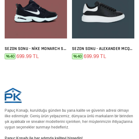
SEZON SONU - NIKE MONARCH SIYAH BEYAZ
SEZON SONU - ALEXANDER MCQUEEN SIYAH BEYAZ
699.99 TL
699.99 TL
%40
%40
Papuç Konağı, kurulduğu günden bu yana kalite ve güvenin adresi olmayı
ilke edinmiştir. Geniş ürün yelpazemiz, dünyaca ünlü markaların bir birinden
şık ayakkabı ve sneaker modellerini içerirken, her müşterimizin ihtiyaçlarına
uygun seçenekler sunmayı hedefleriz.
Papuç Konağı ile her adımda kaliteyi hissedin!