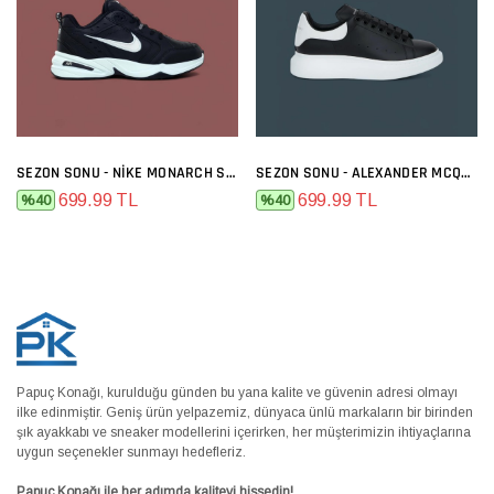
SEZON SONU - NIKE MONARCH SIYAH BEYAZ
SEZON SONU - ALEXANDER MCQUEEN SIYAH BEYAZ
699.99 TL
699.99 TL
%40
%40
Papuç Konağı, kurulduğu günden bu yana kalite ve güvenin adresi olmayı
ilke edinmiştir. Geniş ürün yelpazemiz, dünyaca ünlü markaların bir birinden
şık ayakkabı ve sneaker modellerini içerirken, her müşterimizin ihtiyaçlarına
uygun seçenekler sunmayı hedefleriz.
Papuç Konağı ile her adımda kaliteyi hissedin!