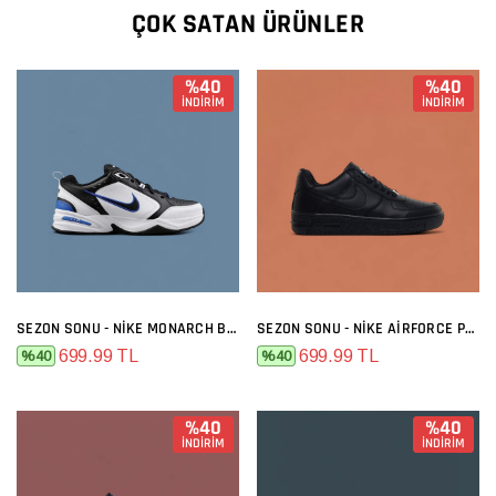
ÇOK SATAN ÜRÜNLER
%40
%40
İNDİRİM
İNDİRİM
SEZON SONU - NIKE MONARCH BEYAZ LACI
SEZON SONU - NIKE AIRFORCE PREMIUM SIYAH
699.99 TL
699.99 TL
%40
%40
%40
%40
İNDİRİM
İNDİRİM