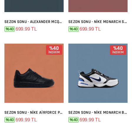
SEZON SONU - ALEXANDER MCQUEEN SIYAH BEYAZ
SEZON SONU - NIKE MONARCH SIYAH BEYAZ
699.99 TL
699.99 TL
%40
%40
%40
%40
İNDİRİM
İNDİRİM
SEZON SONU - NIKE AIRFORCE PREMIUM SIYAH
SEZON SONU - NIKE MONARCH BEYAZ LACI
699.99 TL
699.99 TL
%40
%40